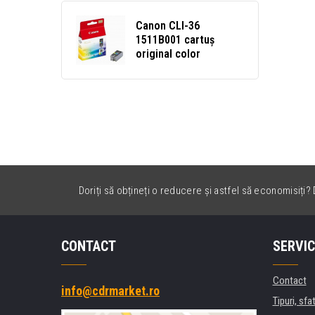
Canon CLI-36
1511B001 cartuș
original color
Doriți să obțineți o reducere și astfel să economisiți? D
CONTACT
SERVIC
Contact
info@cdrmarket.ro
Tipuri, sfat