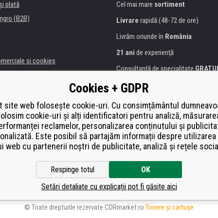
şi plată
Cel mai mare
sortiment
ngro (B2B)
Livrare
rapidă (48-72 de ore)
Livrăm oriunde în
România
21 ani
de experienţă
omerciale si cookies
Consultanţă de specialitate
GRATU
alitate
Abordarea amabilă
Cookies + GDPR
anii și instituţii
Golden
certificat
Heureka
a de imprimante
 site web folosește cookie-uri. Cu consimțământul dumneavo
folosim cookie-uri și alți identificatori pentru analiză, măsurare
Plată
securizată on-line
ă de înlocuire
erformanței reclamelor, personalizarea conținutului și publicita
í od smlouvy
onalizată. Este posibil să partajăm informații despre utilizarea 
ui web cu partenerii noștri de publicitate, analiză și rețele socia
Respinge totul
OK
Setări detaliate cu explicații pot fi găsite aici
© Toate drepturile rezervate CDRmarket.ro
Tonere şi cartuşe