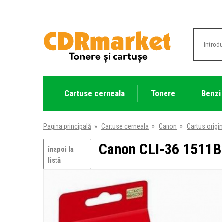
Cartuse cerneala
Tonere
Benzi
Pagina principală
»
Cartuse cerneala
»
Canon
»
Cartus origi
Canon CLI-36 1511B0
înapoi la
listă