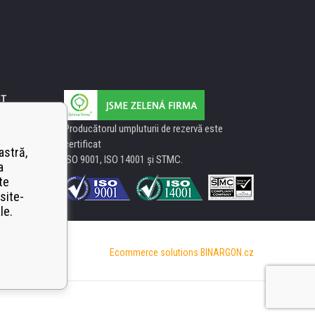
IT
Producătorul umpluturii de rezervă este
certificat
astră,
ISO 9001, ISO 14001 şi STMC.
a
te
site-
le.
Ecommerce solutions
BINARGON.cz