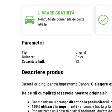
LIVRARE GRATUITĂ
Pentru toate comenzile de peste
699 lei
Parametrii
Tip:
Original
Culoare:
Color
Capacitate [ml]:
12
Descriere produs
Casetă original pentru imprimanta Canon.
O alegere e
De ce să cumpărați rezervele noastre originale?
Casetă original = garanție
direct de la producătorul 
100% utilizare în imprimantă
- imprimare fiabilă și f
Prin utilizarea unui casetă original
prelungiți durata de