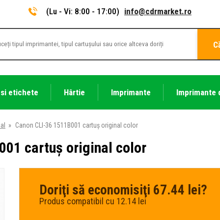
(Lu - Vi: 8:00 - 17:00)
info@cdrmarket.ro
C
 si etichete
Hârtie
Imprimante
Imprimante 
nal
»
Canon CLI-36 1511B001 cartuș original color
01 cartuș original color
Doriţi să economisiţi 67.44 lei?
Produs compatibil cu 12.14 lei