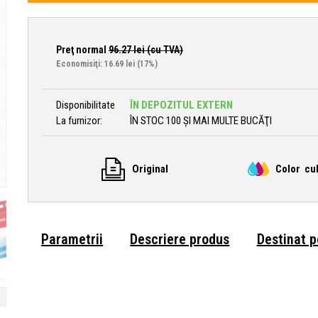
Preţ normal
96.27
lei (cu TVA)
Economisiţi: 16.69 lei
(17%)
Disponibilitate
ÎN DEPOZITUL EXTERN
La furnizor:
ÎN STOC 100 ȘI MAI MULTE BUCĂŢI
Original
Color cu
Parametrii
Descriere produs
Destinat 