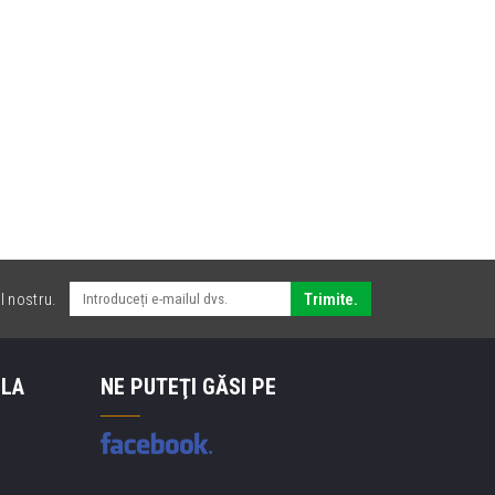
l nostru.
Trimite.
 LA
NE PUTEŢI GĂSI PE