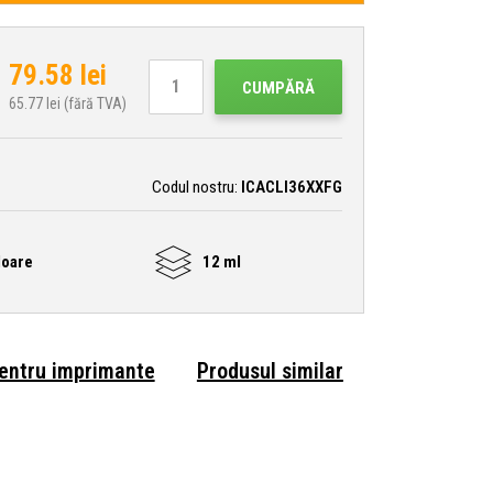
79.58
lei
CUMPĂRĂ
65.77
lei (fără TVA)
Codul nostru:
ICACLI36XXFG
loare
12 ml
pentru imprimante
Produsul similar