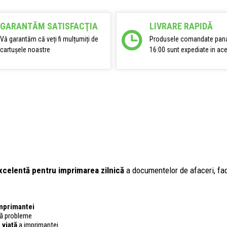
GARANTĂM SATISFACŢIA
LIVRARE RAPIDĂ
Vă garantăm că veți fi mulțumiți de
Produsele comandate pana
cartușele noastre
16:00 sunt expediate in ace
xcelentă pentru imprimarea zilnică
a documentelor de afaceri, factu
imprimantei
ără probleme
 viață
a imprimantei