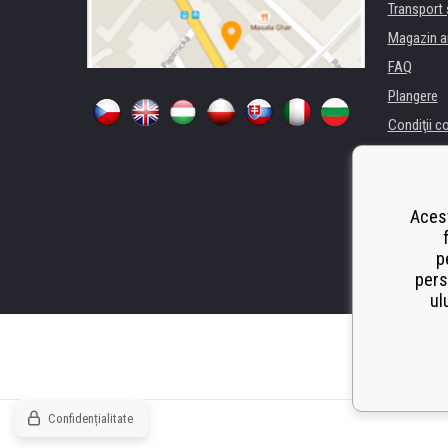
Transport 
Magazin a
FAQ
Plangere
Condiţii c
Confidenti
Pentru comp
Închiriere
Acest
Performanț
p
Odstoupen
pers
ul
Confidențialitate