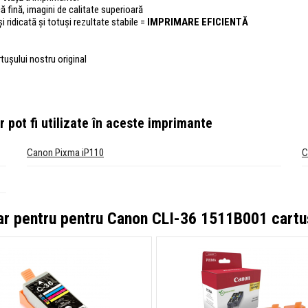
fică fină, imagini de calitate superioară
i ridicată și totuși rezultate stabile =
IMPRIMARE EFICIENTĂ
rtușului nostru original
r
pot fi utilizate în aceste imprimante
Canon Pixma iP110
C
ar pentru pentru
Canon CLI-36 1511B001 cartuș