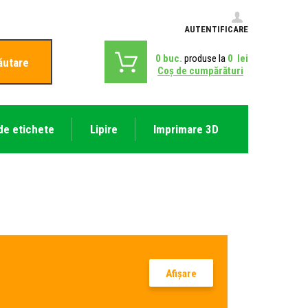
AUTENTIFICARE
0
buc.
produse la
0
lei
ăutare
Coş de cumpărături
de etichete
Lipire
Imprimare 3D
Afişare