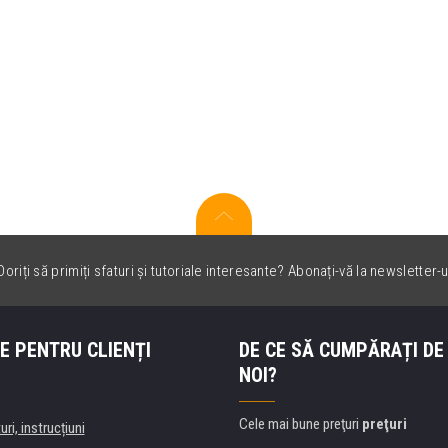
oriți să primiți sfaturi și tutoriale interesante? Abonați-vă la newsletter-u
E PENTRU CLIENȚI
DE CE SĂ CUMPĂRAȚI DE
NOI?
Cele mai bune preţuri
preţuri
uri, instrucțiuni