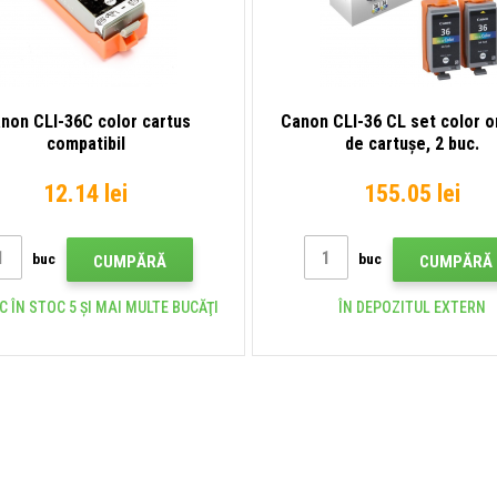
non CLI-36C color cartus
Canon CLI-36 CL set color or
compatibil
de cartușe, 2 buc.
12.14 lei
155.05 lei
buc
buc
CUMPĂRĂ
CUMPĂRĂ
C ÎN STOC 5 ȘI MAI MULTE BUCĂŢI
ÎN DEPOZITUL EXTERN