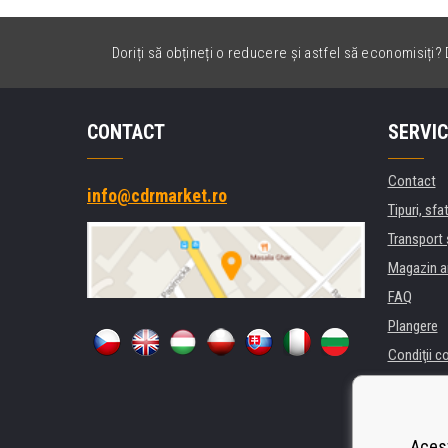
Doriți să obțineți o reducere și astfel să economisiți? D
CONTACT
SERVIC
Contact
info@cdrmarket.ro
Tipuri, sfat
Transport 
Magazin a
FAQ
Plangere
Condiţii c
Confidenti
Pentru comp
Închiriere
Acest