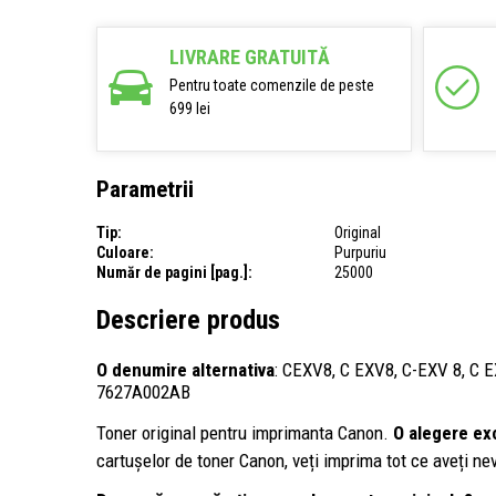
LIVRARE GRATUITĂ
Pentru toate comenzile de peste
699 lei
Parametrii
Tip:
Original
Culoare:
Purpuriu
Număr de pagini [pag.]:
25000
Descriere produs
O denumire alternativa
: CEXV8, C EXV8, C-EXV 8, C
7627A002AB
Toner original pentru imprimanta Canon.
O alegere ex
cartușelor de toner Canon, veți imprima tot ce aveți nev