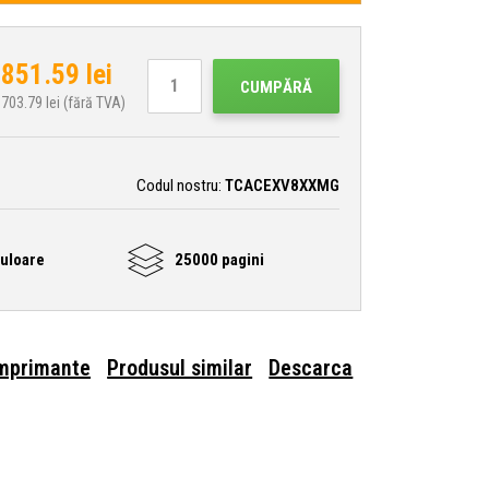
851.59
lei
CUMPĂRĂ
703.79
lei (fără TVA)
Codul nostru:
TCACEXV8XXMG
uloare
25000 pagini
imprimante
Produsul similar
Descarca