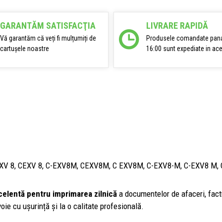
GARANTĂM SATISFACŢIA
LIVRARE RAPIDĂ
Vă garantăm că veți fi mulțumiți de
Produsele comandate pana
cartușele noastre
16:00 sunt expediate in ace
 EXV 8, CEXV 8, C-EXV8M, CEXV8M, C EXV8M, C-EXV8-M, C-EXV8 M,
celentă pentru imprimarea zilnică
a documentelor de afaceri, factur
oie cu ușurință și la o calitate profesională.