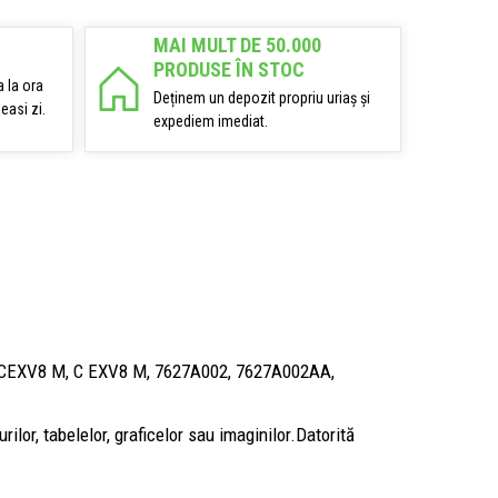
MAI MULT DE 50.000
PRODUSE ÎN STOC
 la ora
Deținem un depozit propriu uriaș și
easi zi.
expediem imediat.
 CEXV8 M, C EXV8 M, 7627A002, 7627A002AA,
ilor, tabelelor, graficelor sau imaginilor.Datorită