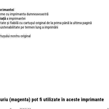
primantei
bleme cu imprimanta dumneavoastră
iață
a imprimantei
tate și fiabilă cu cartușul original de la prima până la ultima pagină
sustenabilitate pe termen lung a imprimării
rtușului nostru original
puriu (magenta)
pot fi utilizate în aceste imprimante