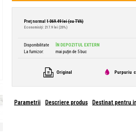
Preţ normal
1 069.49
lei (cu TVA)
Economisiţi: 217.9 lei
(20%)
Disponibilitate
ÎN DEPOZITUL EXTERN
La furnizor:
mai puțin de 5 buc
Original
Purpuriu c
Parametrii
Descriere produs
Destinat pentru 