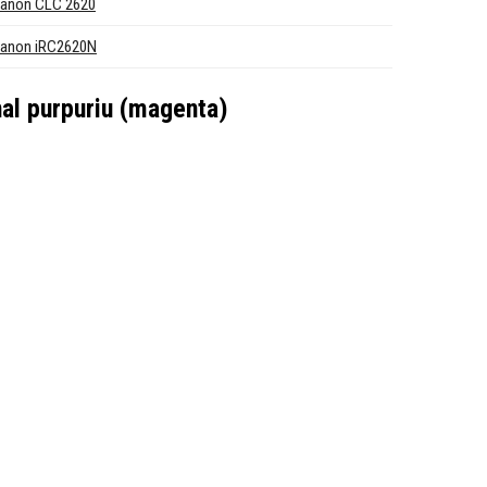
anon CLC 2620
anon iRC2620N
al purpuriu (magenta)