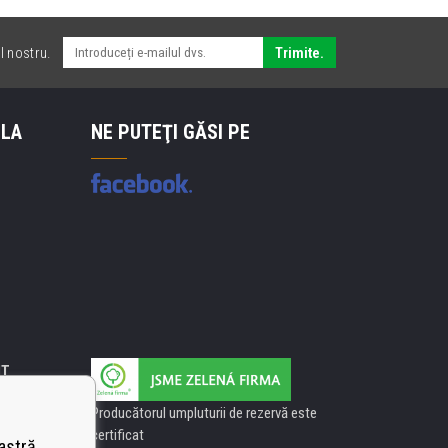
l nostru.
Trimite.
 LA
NE PUTEŢI GĂSI PE
IT
Producătorul umpluturii de rezervă este
certificat
astră,