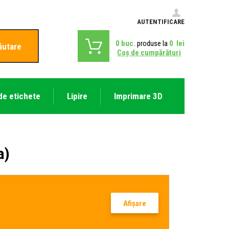
AUTENTIFICARE
0
buc.
produse la
0
lei
ăutare
Coş de cumpărături
de etichete
Lipire
Imprimare 3D
a)
Afişare