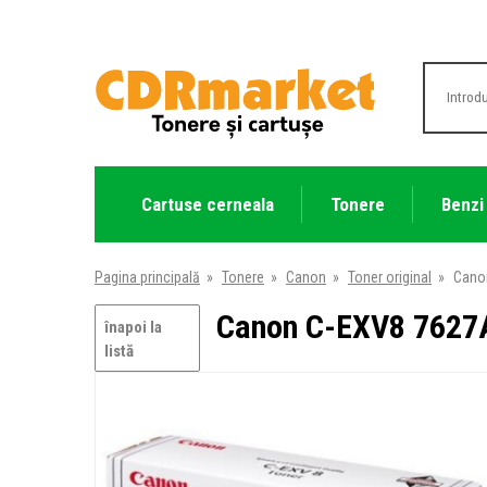
Cartuse cerneala
Tonere
Benzi
Pagina principală
»
Tonere
»
Canon
»
Toner original
»
Canon
Canon C-EXV8 7627A0
înapoi la
listă