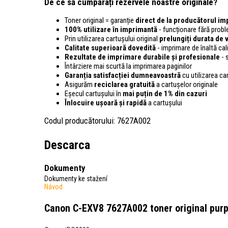
De ce să cumpărați rezervele noastre originale?
Toner original = garanție
direct de la producătorul im
100% utilizare în imprimantă
- funcționare fără pro
Prin utilizarea cartușului original
prelungiți durata de v
Calitate superioară dovedită
- imprimare de înaltă cali
Rezultate de imprimare durabile și profesionale
- 
Întârziere mai scurtă la imprimarea paginilor
Garanția satisfacției dumneavoastră
cu utilizarea ca
Asigurăm
reciclarea gratuită
a cartușelor originale
Eșecul cartușului în
mai puțin de 1% din cazuri
Înlocuire ușoară și rapidă
a cartușului
Codul producătorului: 7627A002
Descarca
Dokumenty
Dokumenty ke stažení
Návod
Canon C-EXV8 7627A002 toner original pur