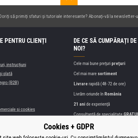
oriți să primiți sfaturi și tutoriale interesante? Abonați-vă la newsletter-u
E PENTRU CLIENȚI
DE CE SĂ CUMPĂRAȚI DE
NOI?
Cele mai bune preţuri
preţuri
uri, instrucțiuni
şi plată
Cel mai mare
sortiment
ngro (B2B)
Livrare
rapidă (48-72 de ore)
Livrăm oriunde în
România
21 ani
de experienţă
omerciale si cookies
Consultanţă de specialitate
GRATU
alitate
Abordarea amabilă
Cookies + GDPR
anii și instituţii
Golden
certificat
Heureka
a de imprimante
 site web folosește cookie-uri. Cu consimțământul dumneavo