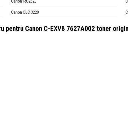
Canon iRC2620
C
Canon CLC 3220
C
ru pentru
Canon C-EXV8 7627A002 toner origin