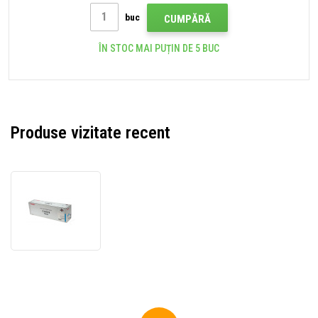
buc
CUMPĂRĂ
ÎN STOC MAI PUȚIN DE 5 BUC
Produse vizitate recent
Canon
C-
EXV8
7628A002
toner
original
cyan