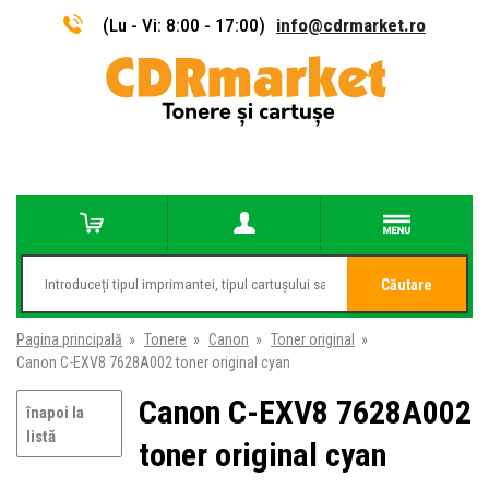
(Lu - Vi: 8:00 - 17:00)
info@cdrmarket.ro
Căutare
Pagina principală
»
Tonere
»
Canon
»
Toner original
»
Canon C-EXV8 7628A002 toner original cyan
Canon C-EXV8 7628A002
înapoi la
listă
toner original cyan