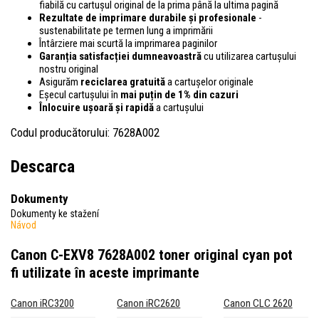
fiabilă cu cartușul original de la prima până la ultima pagină
Rezultate de imprimare durabile și profesionale
-
sustenabilitate pe termen lung a imprimării
Întârziere mai scurtă la imprimarea paginilor
Garanția satisfacției dumneavoastră
cu utilizarea cartușului
nostru original
Asigurăm
reciclarea gratuită
a cartușelor originale
Eșecul cartușului în
mai puțin de 1% din cazuri
Înlocuire ușoară și rapidă
a cartușului
Codul producătorului: 7628A002
Descarca
Dokumenty
Dokumenty ke stažení
Návod
Canon C-EXV8 7628A002 toner original cyan
pot
fi utilizate în aceste imprimante
Canon iRC3200
Canon iRC2620
Canon CLC 2620