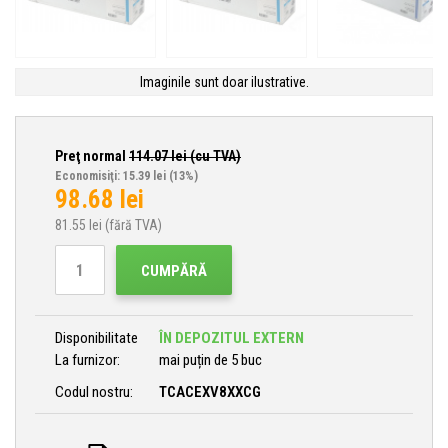
Imaginile sunt doar ilustrative.
Preţ normal
114.07
lei (cu TVA)
Economisiţi: 15.39 lei
(13%)
98.68
lei
81.55
lei (fără TVA)
CUMPĂRĂ
Disponibilitate
ÎN DEPOZITUL EXTERN
La furnizor:
mai puțin de 5 buc
Codul nostru:
TCACEXV8XXCG