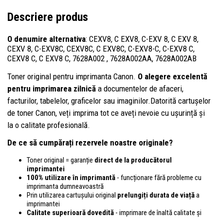
Descriere produs
O denumire alternativa
: CEXV8, C EXV8, C-EXV 8, C EXV 8,
CEXV 8, C-EXV8C, CEXV8C, C EXV8C, C-EXV8-C, C-EXV8 C,
CEXV8 C, C EXV8 C, 7628A002 , 7628A002AA, 7628A002AB
Toner original pentru imprimanta Canon.
O alegere excelentă
pentru imprimarea zilnică
a documentelor de afaceri,
facturilor, tabelelor, graficelor sau imaginilor.Datorită cartușelor
de toner Canon, veți imprima tot ce aveți nevoie cu ușurință și
la o calitate profesională.
De ce să cumpărați rezervele noastre originale?
Toner original = garanție
direct de la producătorul
imprimantei
100% utilizare în imprimantă
- funcționare fără probleme cu
imprimanta dumneavoastră
Prin utilizarea cartușului original
prelungiți durata de viață
a
imprimantei
Calitate superioară dovedită
- imprimare de înaltă calitate și