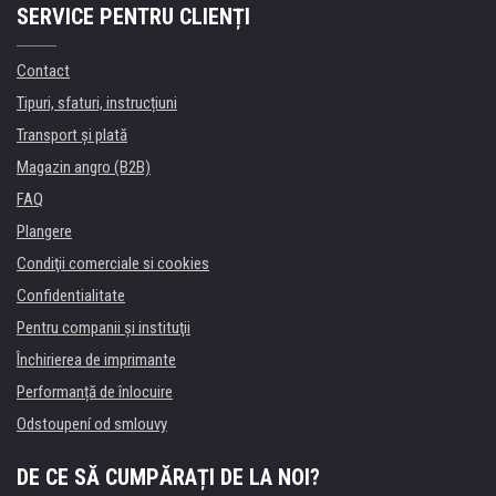
SERVICE PENTRU CLIENȚI
Contact
Tipuri, sfaturi, instrucțiuni
Transport şi plată
Magazin angro (B2B)
FAQ
Plangere
Condiţii comerciale si cookies
Confidentialitate
Pentru companii și instituţii
Închirierea de imprimante
Performanță de înlocuire
Odstoupení od smlouvy
DE CE SĂ CUMPĂRAȚI DE LA NOI?