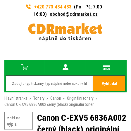
+420 773 484 483
(Po - Pá: 7:00 -
16:00)
obchod@cdrmarket.cz
Vyhledat
Hlavní stránka
»
Tonery
»
Canon
»
Originální tonery
»
Canon C-EXV5 6836A002 černý (black) originální toner
Canon C-EXV5 6836A002
zpět na
výpis
černý (black) originální