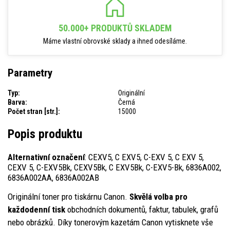
50.000+ PRODUKTŮ SKLADEM
Máme vlastní obrovské sklady a ihned odesíláme.
Parametry
Typ:
Originální
Barva:
Černá
Počet stran [str.]:
15000
Popis produktu
Alternativní označení
: CEXV5, C EXV5, C-EXV 5, C EXV 5,
CEXV 5, C-EXV5Bk, CEXV5Bk, C EXV5Bk, C-EXV5-Bk, 6836A002,
6836A002AA, 6836A002AB
Originální toner pro tiskárnu Canon.
Skvělá volba pro
každodenní tisk
obchodních dokumentů, faktur, tabulek, grafů
nebo obrázků. Díky tonerovým kazetám Canon vytisknete vše