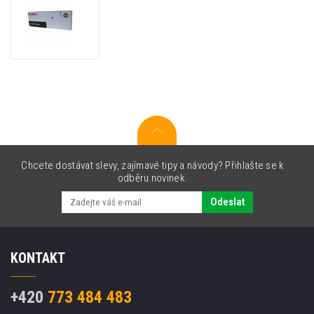
Canon
C-
EXV5
6836A002
černý
(black)
originální
toner
Chcete dostávat slevy, zajímavé tipy a návody? Přihlašte se k
odběru novinek.
Odeslat
KONTAKT
+420
773 484 483