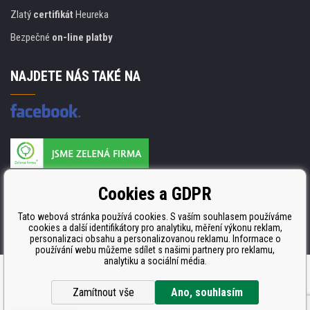
Zlatý
certifikát
Heureka
Bezpečné
on-line platby
NAJDETE NÁS TAKÉ NA
Výrobce náplní je držitelem certifikátu
Cookies a GDPR
ISO 9001. ISO 14001 a STMC.
Tato webová stránka používá cookies. S vaším souhlasem používáme
cookies a další identifikátory pro analytiku, měření výkonu reklam,
personalizaci obsahu a personalizovanou reklamu. Informace o
používání webu můžeme sdílet s našimi partnery pro reklamu,
analytiku a sociální média.
Internetové obchody
a
www stránky
:
BINARGON.cz
Zamítnout vše
Ano, souhlasím