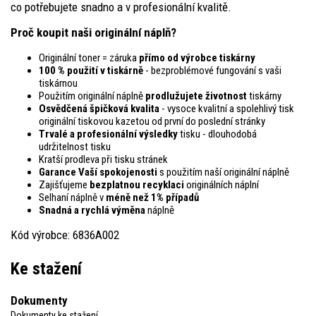
co potřebujete snadno a v profesionální kvalitě.
Proč koupit naši originální náplň?
Originální toner = záruka
přímo od výrobce tiskárny
100 % použití v tiskárně
- bezproblémové fungování s vaši
tiskárnou
Použitím originální náplně
prodlužujete životnost
tiskárny
Osvědčená špičková kvalita
- vysoce kvalitní a spolehlivý tisk
originální tiskovou kazetou od první do poslední stránky
Trvalé a profesionální výsledky
tisku - dlouhodobá
udržitelnost tisku
Kratší prodleva při tisku stránek
Garance Vaší spokojenosti
s použitím naší originální náplně
Zajišťujeme
bezplatnou recyklaci
originálních náplní
Selhaní náplně v
méně než 1% případů
Snadná a rychlá výměna
náplně
Kód výrobce: 6836A002
Ke stažení
Dokumenty
Dokumenty ke stažení