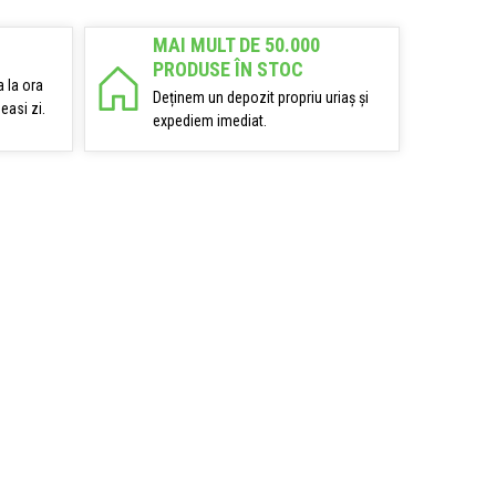
MAI MULT DE 50.000
PRODUSE ÎN STOC
 la ora
Deținem un depozit propriu uriaș și
easi zi.
expediem imediat.