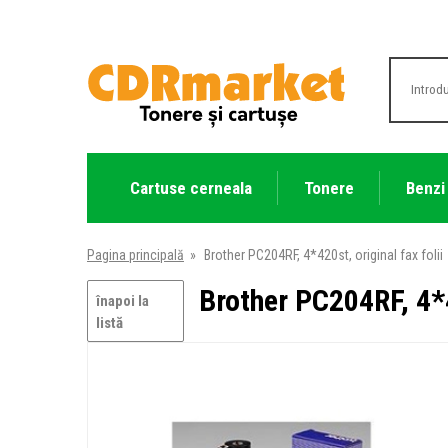
Cartuse cerneala
Tonere
Benzi
Pagina principală
»
Brother PC204RF, 4*420st, original fax folii
Brother PC204RF, 4*4
înapoi la
listă