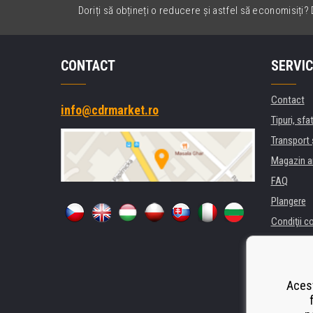
Doriți să obțineți o reducere și astfel să economisiți? D
CONTACT
SERVIC
Contact
info@cdrmarket.ro
Tipuri, sfat
Transport 
Magazin a
FAQ
Plangere
Condiţii c
Confidenti
Pentru comp
Închiriere
Acest
Performanț