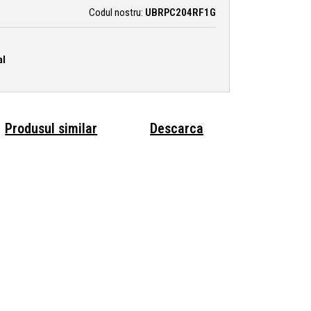
Codul nostru:
UBRPC204RF1G
al
Produsul similar
Descarca