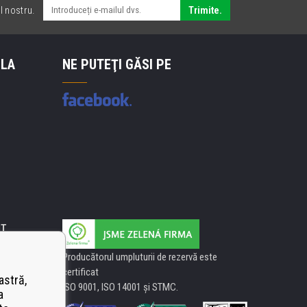
l nostru.
Trimite.
 LA
NE PUTEŢI GĂSI PE
IT
Producătorul umpluturii de rezervă este
certificat
astră,
ISO 9001, ISO 14001 şi STMC.
a