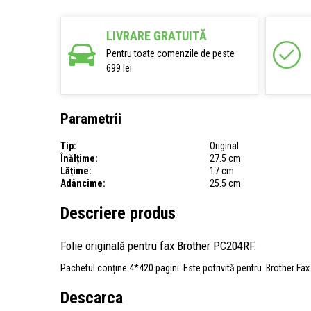
LIVRARE GRATUITĂ
Pentru toate comenzile de peste
699 lei
Parametrii
Tip:
Original
Înălțime:
27.5 cm
Lățime:
17 cm
Adâncime:
25.5 cm
Descriere produs
Folie originală pentru fax Brother PC204RF.
Pachetul conține 4*420 pagini. Este potrivită pentru Brother Fax
Descarca