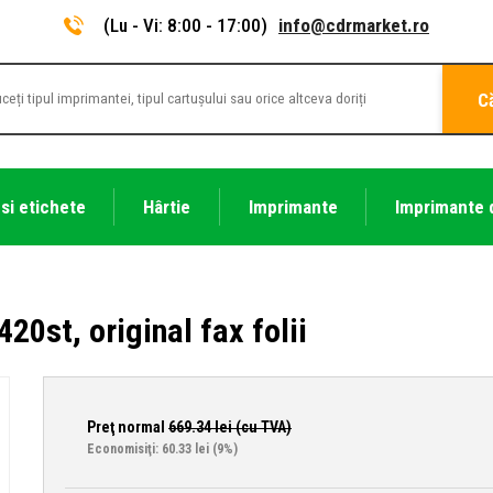
(Lu - Vi: 8:00 - 17:00)
info@cdrmarket.ro
C
 si etichete
Hârtie
Imprimante
Imprimante 
20st, original fax folii
Preţ normal
669.34
lei (cu TVA)
Economisiţi: 60.33 lei
(9%)