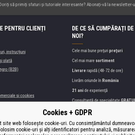
oriți să primiți sfaturi și tutoriale interesante? Abonați-vă la newsletter-u
E PENTRU CLIENȚI
DE CE SĂ CUMPĂRAȚI DE
NOI?
Cele mai bune preţuri
preţuri
uri, instrucțiuni
şi plată
Cel mai mare
sortiment
ngro (B2B)
Livrare
rapidă (48-72 de ore)
Livrăm oriunde în
România
21 ani
de experienţă
omerciale si cookies
Consultanţă de specialitate
GRATU
alitate
Abordarea amabilă
Cookies + GDPR
anii și instituţii
Golden
certificat
Heureka
a de imprimante
 site web folosește cookie-uri. Cu consimțământul dumneavo
folosim cookie-uri și alți identificatori pentru analiză, măsurare
Plată
securizată on-line
ă de înlocuire