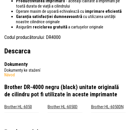
Productivitatea imprimării
- aceeași calitate a imprimării pe
toată durata de viață a cilindrului
Operare maxim de ușoară echivalează cu
imprimare eficientă
Garanția satisfacției dumneavoastră
cu utilizarea unității
noastre cilindrice originale
Asigurăm
reciclarea gratuită
a cartușelor originale
Codul producătorului: DR4000
Descarca
Dokumenty
Dokumenty ke stažení
Návod
Brother DR-4000 negru (black) unitate originală
de cilindru
pot fi utilizate în aceste imprimante
Brother HL-6050
Brother HL-6050D
Brother HL-6050DN