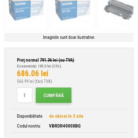
Imaginile sunt doar ilustrative.
Preţ normal
791.36
lei (cu TVA)
Economisiţi: 105.3 lei
(13%)
686.06
lei
566.99
lei (fără TVA)
CUMPĂRĂ
Disponibilitate
de obicei în 3 zile
Codul nostru:
VBRDR4000XBG