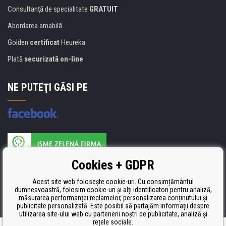
Consultanţă de specialitate
GRATUIT
Abordarea amabilă
Golden
certificat
Heureka
Plată
securizată on-line
NE PUTEŢI GĂSI PE
Producătorul umpluturii de rezervă este certificat
Cookies + GDPR
ISO 9001, ISO 14001 şi STMC.
Acest site web folosește cookie-uri. Cu consimțământul
dumneavoastră, folosim cookie-uri și alți identificatori pentru analiză,
măsurarea performanței reclamelor, personalizarea conținutului și
publicitate personalizată. Este posibil să partajăm informații despre
utilizarea site-ului web cu partenerii noștri de publicitate, analiză și
rețele sociale.