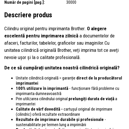
Număr de pagini [pag.]:
30000
Descriere produs
Cilindru original pentru imprimanta Brother.
O alegere
excelentă pentru imprimarea zilnică
a documentelor de
afaceri, facturilor, tabelelor, graficelor sau imaginilor.Cu
unitatea cilindrică originală Brother, veți imprima tot ce aveți
nevoie ușor și la o calitate profesională.
De ce să cumpărați unitatea noastră cilindrică originală?
Unitate cilindrică originală = garanție
direct de la producătorul
imprimantei
100% utilizare în imprimantă
- funcționare fără probleme cu
imprimanta dumneavoastră
Prin utilizarea cilindrului original
prelungiți durata de viață
a
imprimantei
Calitate de vârf dovedită -
cartușul original de imprimare
(cilindric) oferă rezultate extraordinare
Rezultate de imprimare durabile și profesionale
-
sustenabilitate pe termen lung a imprimării