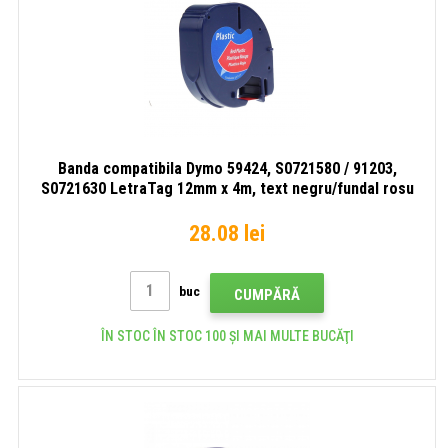
Banda compatibila Dymo 59424, S0721580 / 91203,
S0721630 LetraTag 12mm x 4m, text negru/fundal rosu
28.08 lei
buc
CUMPĂRĂ
ÎN STOC ÎN STOC 100 ȘI MAI MULTE BUCĂŢI