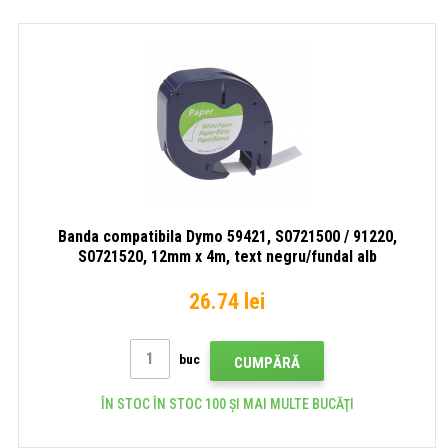
12mm
x
fundal
x
4m,
transp
4m,
text
banda
text
negru/fundal
compa
negru
alb
/
fundal
alb
Banda compatibila Dymo 59421, S0721500 / 91220,
S0721520, 12mm x 4m, text negru/fundal alb
26.74 lei
buc
CUMPĂRĂ
ÎN STOC ÎN STOC 100 ȘI MAI MULTE BUCĂŢI