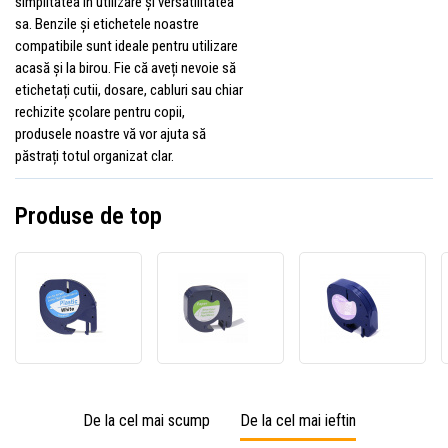
simplitatea în utilizare și versatilitatea
sa. Benzile și etichetele noastre
compatibile sunt ideale pentru utilizare
acasă și la birou. Fie că aveți nevoie să
etichetați cutii, dosare, cabluri sau chiar
rechizite școlare pentru copii,
produsele noastre vă vor ajuta să
păstrați totul organizat clar.
Produse de top
Banda
Banda
Dymo
compatibila
compatibila
12267
Dymo
Dymo
Letra
59422,
59421,
12mm
S0721560
S0721500
x
/
/
4m,
91221,
91220,
text
De la cel mai scump
De la cel mai ieftin
S0721660
S0721520,
negru
LetraTag
12mm
/