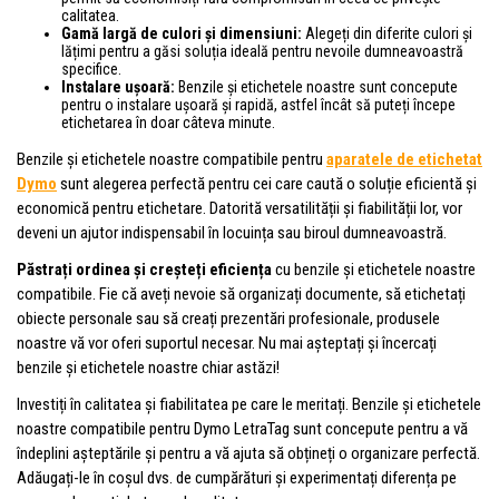
calitatea.
Gamă largă de culori și dimensiuni:
Alegeți din diferite culori și
lățimi pentru a găsi soluția ideală pentru nevoile dumneavoastră
specifice.
Instalare ușoară:
Benzile și etichetele noastre sunt concepute
pentru o instalare ușoară și rapidă, astfel încât să puteți începe
etichetarea în doar câteva minute.
Benzile și etichetele noastre compatibile pentru
aparatele de etichetat
Dymo
sunt alegerea perfectă pentru cei care caută o soluție eficientă și
economică pentru etichetare. Datorită versatilității și fiabilității lor, vor
deveni un ajutor indispensabil în locuința sau biroul dumneavoastră.
Păstrați ordinea și creșteți eficiența
cu benzile și etichetele noastre
compatibile. Fie că aveți nevoie să organizați documente, să etichetați
obiecte personale sau să creați prezentări profesionale, produsele
noastre vă vor oferi suportul necesar. Nu mai așteptați și încercați
benzile și etichetele noastre chiar astăzi!
Investiți în calitatea și fiabilitatea pe care le meritați. Benzile și etichetele
noastre compatibile pentru Dymo LetraTag sunt concepute pentru a vă
îndeplini așteptările și pentru a vă ajuta să obțineți o organizare perfectă.
Adăugați-le în coșul dvs. de cumpărături și experimentați diferența pe