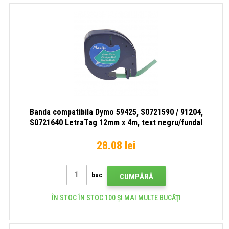
Banda compatibila Dymo 59425, S0721590 / 91204,
S0721640 LetraTag 12mm x 4m, text negru/fundal
verde
28.08 lei
buc
CUMPĂRĂ
ÎN STOC ÎN STOC 100 ȘI MAI MULTE BUCĂŢI