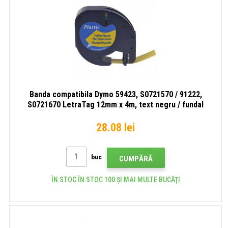
Banda compatibila Dymo 59423, S0721570 / 91222,
S0721670 LetraTag 12mm x 4m, text negru / fundal
galben
28.08 lei
buc
CUMPĂRĂ
ÎN STOC ÎN STOC 100 ȘI MAI MULTE BUCĂŢI