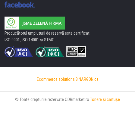
Producătorul umpluturii de rezervă este certificat
ISO 9001, ISO 14001 şi STMC.
Ecommerce solutions
BINARGON.cz
© Toate drepturile rezervate CDRmarket.ro
Tonere şi cartuşe