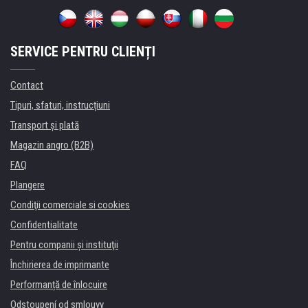
SERVICE PENTRU CLIENȚI
Contact
Tipuri, sfaturi, instrucțiuni
Transport şi plată
Magazin angro (B2B)
FAQ
Plangere
Condiţii comerciale si cookies
Confidentialitate
Pentru companii și instituţii
Închirierea de imprimante
Performanță de înlocuire
Odstoupení od smlouvy