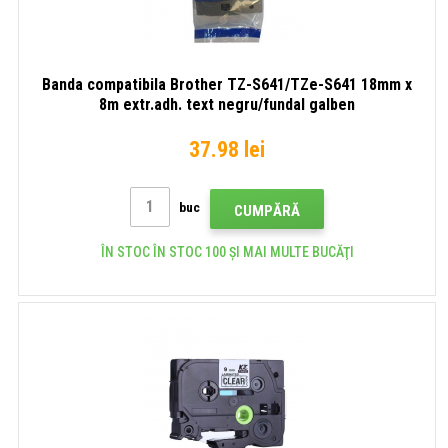
Banda compatibila Brother TZ-S641/TZe-S641 18mm x
8m extr.adh. text negru/fundal galben
37.98 lei
buc
CUMPĂRĂ
ÎN STOC ÎN STOC 100 ȘI MAI MULTE BUCĂŢI