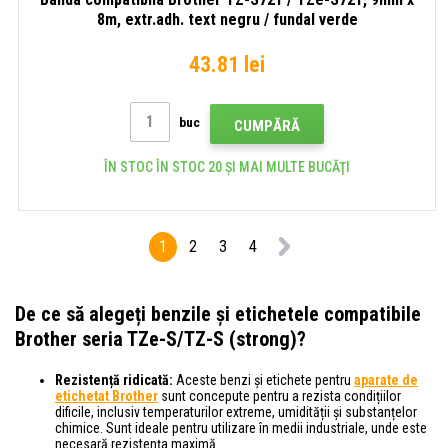
8m, extr.adh. text negru / fundal verde
43.81 lei
buc
CUMPĂRĂ
ÎN STOC ÎN STOC 20 ȘI MAI MULTE BUCĂŢI
1
2
3
4
De ce să alegeți benzile și etichetele compatibile
Brother seria TZe-S/TZ-S (strong)?
Rezistență ridicată:
Aceste benzi și etichete pentru
aparate de
etichetat Brother
sunt concepute pentru a rezista condițiilor
dificile, inclusiv temperaturilor extreme, umidității și substanțelor
chimice. Sunt ideale pentru utilizare în medii industriale, unde este
necesară rezistența maximă.