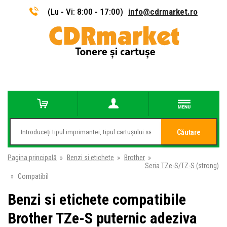
(Lu - Vi: 8:00 - 17:00)
info@cdrmarket.ro
Căutare
Pagina principală
»
Benzi si etichete
»
Brother
»
Seria TZe-S/TZ-S (strong)
»
Compatibil
Benzi si etichete compatibile
Brother TZe-S puternic adeziva