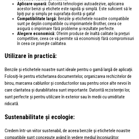
Aplicare ușoară:
Datorită tehnologiei autoadezive, aplicarea
acestor benzi și etichete este rapidă și simplă. Este suficient să le
lipiți pur și simplu pe suprafața dorită și gata!
Compatibilitate largă:
Benzile și etichetele noastre compatibile
sunt pe deplin compatibile cu imprimantele Brother, ceea ce
asigură o imprimare fără probleme și rezultate perfecte.
Alegere economică:
Oferim produse de înaltă calitate la prețuri
competitive, ceea ce vă permite să economisiți fără compromisuri
în ceea ce privește calitatea.
Utilizare în practică:
Benzile și etichetele noastre sunt ideale pentru o gamă largă de aplicații.
Folosiți-le pentru etichetarea documentelor, organizarea rechizitelor de
birou, marcarea cablurilor și conductorilor sau pentru orice alte nevoi în
care claritatea și durabilitatea sunt importante. Datorită rezistenței lor,
sunt perfecte și pentru utilizare în exterior sau în medii cu umiditate
ridicată.
Sustenabilitate și ecologie:
Credem într-un viitor sustenabil, de aceea benzile și etichetele noastre
compatibile sunt concepute având în vedere mediul înconjurător.