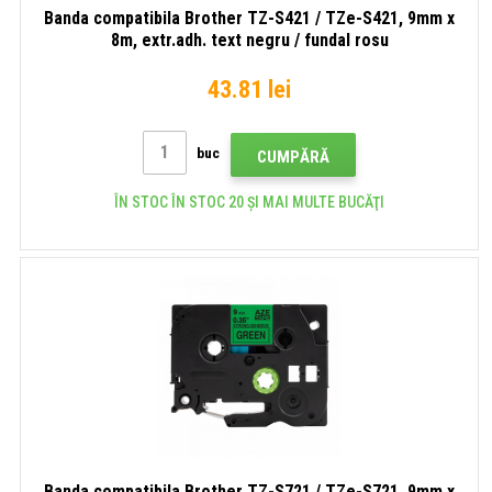
Banda compatibila Brother TZ-S421 / TZe-S421, 9mm x
8m, extr.adh. text negru / fundal rosu
43.81 lei
buc
CUMPĂRĂ
ÎN STOC ÎN STOC 20 ȘI MAI MULTE BUCĂŢI
Banda compatibila Brother TZ-S721 / TZe-S721, 9mm x