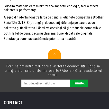
Folosim materiale care minimizează impactul ecologic, fără a afecta
calitatea și performanța.
Alegeți din oferta noastră largă de benzi și etichete compatibile Brother
Seria TZe-S/TZ-S (strong) și descoperiți diferența pe care o aduc
calitatea și fiabilitatea. Lăsați-vă convinși că și produsele compatibile
pot fi la fel de bune, dacă nu chiar mai bune, decât cele originale.
Satisfacția dumneavoastră este prioritatea noastră!
Doriți să obțineți o reducere și astfel să economisiți? Doriți să
primiți sfaturi și tutoriale interesante? Abonați-vă la newsletter-ul
nostru.
Trimite.
CONTACT