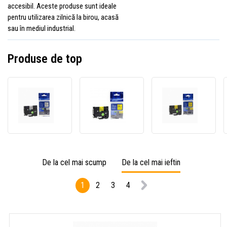
accesibil. Aceste produse sunt ideale
pentru utilizarea zilnică la birou, acasă
sau în mediul industrial.
Produse de top
Banda
Banda
Banda
compatibila
compatibila
compa
Brother
Brother
Broth
TZ-
TZ-
TZ-
S231/TZe-
S651/TZe-
S631/
S231
S651
S631
12mm
24mm
12mm
De la cel mai scump
De la cel mai ieftin
x
x
x
8m
8m
8m
1
2
3
4
extr.adh.
extr.adh.
extr.a
text
text
text
negru/fundal
negru/fundal
negru/
alb
galben
galbe