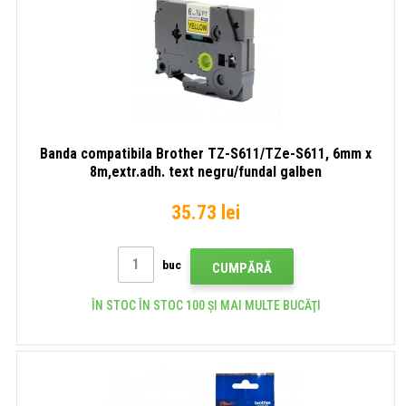
Banda compatibila Brother TZ-S611/TZe-S611, 6mm x
8m,extr.adh. text negru/fundal galben
35.73 lei
buc
CUMPĂRĂ
ÎN STOC ÎN STOC 100 ȘI MAI MULTE BUCĂŢI