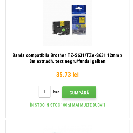
Banda compatibila Brother TZ-S631/TZe-S631 12mm x
8m extr.adh. text negru/fundal galben
35.73 lei
buc
CUMPĂRĂ
ÎN STOC ÎN STOC 100 ȘI MAI MULTE BUCĂŢI