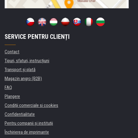
SERVICE PENTRU CLIENȚI
Contact
Tipuri, sfaturi, instrucțiuni
Transport şi plată
Magazin angro (B2B)
FAQ
Plangere
Condiţii comerciale si cookies
Confidentialitate
Pentru companii și instituţii
Închirierea de imprimante