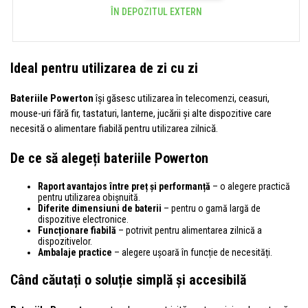
ÎN DEPOZITUL EXTERN
Ideal pentru utilizarea de zi cu zi
Bateriile Powerton
își găsesc utilizarea în telecomenzi, ceasuri,
mouse-uri fără fir, tastaturi, lanterne, jucării și alte dispozitive care
necesită o alimentare fiabilă pentru utilizarea zilnică.
De ce să alegeți bateriile Powerton
Raport avantajos între preț și performanță
– o alegere practică
pentru utilizarea obișnuită.
Diferite dimensiuni de baterii
– pentru o gamă largă de
dispozitive electronice.
Funcționare fiabilă
– potrivit pentru alimentarea zilnică a
dispozitivelor.
Ambalaje practice
– alegere ușoară în funcție de necesități.
Când căutați o soluție simplă și accesibilă