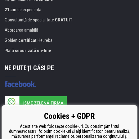
21 ani
de experienţă
Consultanţă de specialitate
GRATUIT
Abordarea amabilă
Golden
certificat
Heureka
Plată
securizată on-line
NE PUTEŢI GĂSI PE
Producătorul umpluturii de rezervă este certificat
Cookies + GDPR
ISO 9001, ISO 14001 şi STMC.
Acest site web folosește cookie-uri. Cu consimțământul
dumneavoastră, folosim cookie-uri și alți identificatori pentru analiză,
măsurarea performanței reclamelor, personalizarea conținutului și