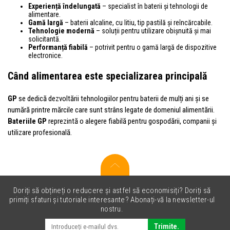
Experiență îndelungată
– specialist în baterii și tehnologii de
alimentare.
Gamă largă
– baterii alcaline, cu litiu, tip pastilă și reîncărcabile.
Tehnologie modernă
– soluții pentru utilizare obișnuită și mai
solicitantă.
Performanță fiabilă
– potrivit pentru o gamă largă de dispozitive
electronice.
Când alimentarea este specializarea principală
GP
se dedică dezvoltării tehnologiilor pentru baterii de mulți ani și se
numără printre mărcile care sunt strâns legate de domeniul alimentării.
Bateriile GP
reprezintă o alegere fiabilă pentru gospodării, companii și
utilizare profesională.
Doriți să obțineți o reducere și astfel să economisiți? Doriți să
primiți sfaturi și tutoriale interesante? Abonați-vă la newsletter-ul
nostru.
Trimite.