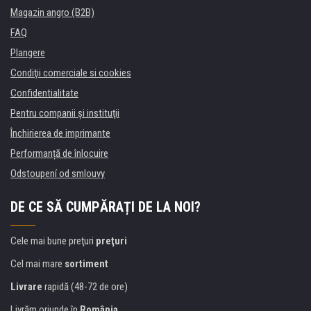
Magazin angro (B2B)
FAQ
Plangere
Condiţii comerciale si cookies
Confidentialitate
Pentru companii și instituţii
Închirierea de imprimante
Performanță de înlocuire
Odstoupení od smlouvy
DE CE SĂ CUMPĂRAȚI DE LA NOI?
Cele mai bune preţuri
preţuri
Cel mai mare
sortiment
Livrare
rapidă (48-72 de ore)
Livrăm oriunde în
România