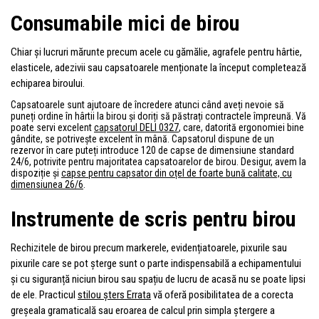
Consumabile mici de birou
Chiar și lucruri mărunte precum acele cu gămălie, agrafele pentru hârtie,
elasticele, adezivii sau capsatoarele menționate la început completează
echiparea biroului.
Capsatoarele sunt ajutoare de încredere atunci când aveți nevoie să
puneți ordine în hârtii la birou și doriți să păstrați contractele împreună. Vă
poate servi excelent
capsatorul DELI 0327
, care, datorită ergonomiei bine
gândite, se potrivește excelent în mână. Capsatorul dispune de un
rezervor în care puteți introduce 120 de capse de dimensiune standard
24/6, potrivite pentru majoritatea capsatoarelor de birou. Desigur, avem la
dispoziție și
capse pentru capsator din oțel de foarte bună calitate, cu
dimensiunea 26/6
.
Instrumente de scris pentru birou
Rechizitele de birou precum markerele, evidențiatoarele, pixurile sau
pixurile care se pot șterge sunt o parte indispensabilă a echipamentului
și cu siguranță niciun birou sau spațiu de lucru de acasă nu se poate lipsi
de ele. Practicul
stilou șters Errata
vă oferă posibilitatea de a corecta
greșeala gramaticală sau eroarea de calcul prin simpla ștergere a