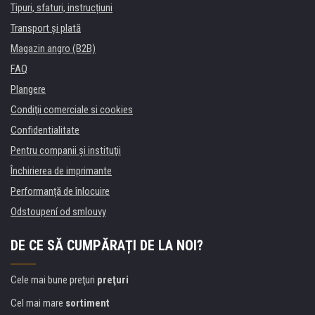
Tipuri, sfaturi, instrucțiuni
Transport şi plată
Magazin angro (B2B)
FAQ
Plangere
Condiţii comerciale si cookies
Confidentialitate
Pentru companii și instituţii
Închirierea de imprimante
Performanță de înlocuire
Odstoupení od smlouvy
DE CE SĂ CUMPĂRAȚI DE LA NOI?
Cele mai bune preţuri
preţuri
Cel mai mare
sortiment