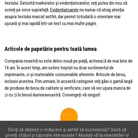
textului. Datorită markerelor și evidențiatoarelor, veți putea din nou să
scrieți pe orice suprafață.
Evidențiatoarele
nu numai că atrag atenția
asupra textului marcat astfel, dar permit totodată o orientare mai
ușoară și mai rapidă într-un text cu mai multe pagini.
Articole de papetărie pentru toată lumea
Compania noastră nu este deloc nouă pe piață, activează de mai bine de
16 ani. În acest timp, am extins treptat nu doar sortimentul de
imprimante, ci și materialele consumabile aferente. Articole de birou,
inclusiv acestea. Prin urmare, în această categorie veți găsi o gamă largă
de produse de birou de calitate și verificate, care vă vor ușura munca de
zi cu zi în biroul dumneavoastră. Convingeți-vă singuri!
Doriți să obțineți o reducere și astfel să economisiți? Doriți să
primiți sfaturi și tutoriale interesante? Abonați-vă la newsletter-ul