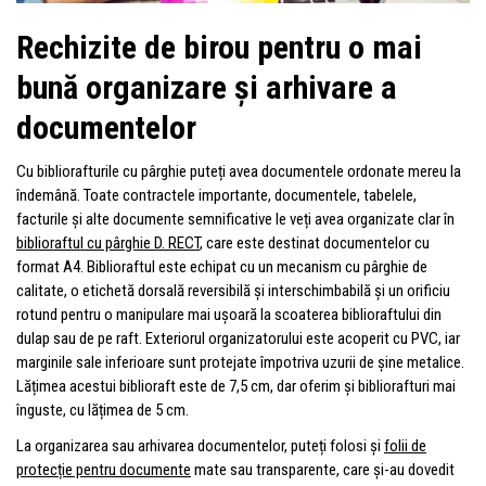
Rechizite de birou pentru o mai
bună organizare și arhivare a
documentelor
Cu bibliorafturile cu pârghie puteți avea documentele ordonate mereu la
îndemână. Toate contractele importante, documentele, tabelele,
facturile și alte documente semnificative le veți avea organizate clar în
biblioraftul cu pârghie D. RECT
, care este destinat documentelor cu
format A4. Biblioraftul este echipat cu un mecanism cu pârghie de
calitate, o etichetă dorsală reversibilă și interschimbabilă și un orificiu
rotund pentru o manipulare mai ușoară la scoaterea biblioraftului din
dulap sau de pe raft. Exteriorul organizatorului este acoperit cu PVC, iar
marginile sale inferioare sunt protejate împotriva uzurii de șine metalice.
Lățimea acestui biblioraft este de 7,5 cm, dar oferim și bibliorafturi mai
înguste, cu lățimea de 5 cm.
La organizarea sau arhivarea documentelor, puteți folosi și
folii de
protecție pentru documente
mate sau transparente, care și-au dovedit