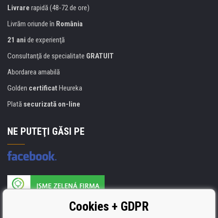
Livrare
rapidă (48-72 de ore)
Livrăm oriunde în
România
21 ani
de experienţă
Consultanţă de specialitate
GRATUIT
Abordarea amabilă
Golden
certificat
Heureka
Plată
securizată on-line
NE PUTEŢI GĂSI PE
Producătorul umpluturii de rezervă este certificat
Cookies + GDPR
ISO 9001, ISO 14001 şi STMC.