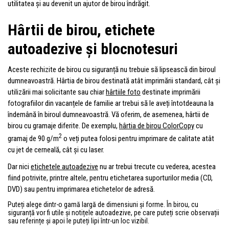
utilitatea și au devenit un ajutor de birou îndrăgit.
Hârtii de birou, etichete
autoadezive și blocnotesuri
Aceste rechizite de birou cu siguranță nu trebuie să lipsească din biroul
dumneavoastră. Hârtia de birou destinată atât imprimării standard, cât și
utilizării mai solicitante sau chiar
hârtiile foto
destinate imprimării
fotografiilor din vacanțele de familie ar trebui să le aveți întotdeauna la
îndemână în biroul dumneavoastră. Vă oferim, de asemenea, hârtii de
birou cu gramaje diferite. De exemplu,
hârtia de birou ColorCopy
cu
2
gramaj de 90 g/m
o veți putea folosi pentru imprimare de calitate atât
cu jet de cerneală, cât și cu laser.
Dar nici
etichetele autoadezive
nu ar trebui trecute cu vederea, acestea
fiind potrivite, printre altele, pentru etichetarea suporturilor media (CD,
DVD) sau pentru imprimarea etichetelor de adresă.
Puteți alege dintr-o gamă largă de dimensiuni și forme. În birou, cu
siguranță vor fi utile și notițele autoadezive, pe care puteți scrie observații
sau referințe și apoi le puteți lipi într-un loc vizibil.