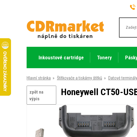
Inkoustové cartridge
Tonery
Pásky
Hlavní stránka
»
Štítkovače a tiskárny štítků
»
Datové terminál
Honeywell CT50-USB
zpět na
výpis