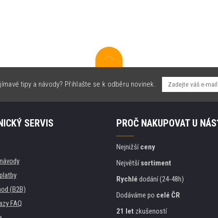
jímavé tipy a návody? Přihlašte se k odběru novinek.
ICKÝ SERVIS
PROČ NAKUPOVAT U NÁS
Nejnižší
ceny
, návody
Největší
sortiment
platby
Rychlé
dodání (24-48h)
od (B2B)
Dodáváme po
celé ČR
azy FAQ
21 let
zkušeností
e