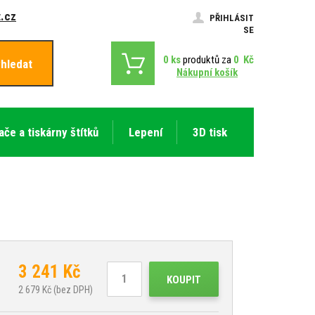
.cz
PŘIHLÁSIT
SE
0
ks
produktů za
0
Kč
hledat
Nákupní košík
ače a tiskárny štítků
Lepení
3D tisk
3 241
Kč
KOUPIT
2 679
Kč (bez DPH)