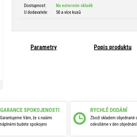
Dostupnost:
Na externím skladě
U dodavatele:
50 a více kusů
Parametry
Popis produktu
GARANCE SPOKOJENOSTI
RYCHLÉ DODÁNÍ
Garantujeme Vám, že s našimi
Zboží skladem objednané 
náplněmi budete spokojeni
odesíláme v den objednání