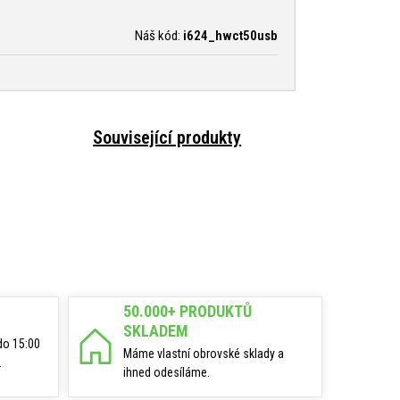
Náš kód:
i624_hwct50usb
Související produkty
50.000+ PRODUKTŮ
SKLADEM
do 15:00
Máme vlastní obrovské sklady a
.
ihned odesíláme.