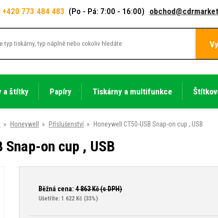
+420 773 484 483
(Po - Pá: 7:00 - 16:00)
obchod@cdrmarket
Vy
 a štítky
Papíry
Tiskárny a multifunkce
Štítkov
y
»
Honeywell
»
Příslušenství
»
Honeywell CT50-USB Snap-on cup , USB
 Snap-on cup , USB
Běžná cena:
4 863
Kč (s DPH)
Ušetříte: 1 622 Kč
(33%)