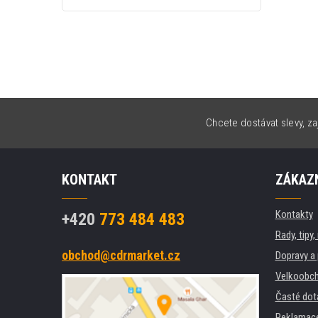
Chcete dostávat slevy, za
KONTAKT
ZÁKAZN
Kontakty
+420
773 484 483
Rady, tipy
obchod@cdrmarket.cz
Dopravy a 
Velkoobch
Časté dot
Reklamac