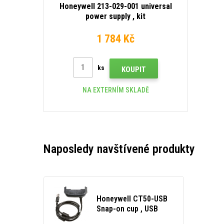
Honeywell 213-029-001 universal
power supply , kit
1 784 Kč
ks
KOUPIT
NA EXTERNÍM SKLADĚ
Naposledy navštívené produkty
Honeywell CT50-USB
Snap-on cup , USB