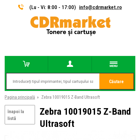
(Lu - Vi: 8:00 - 17:00)
info@cdrmarket.ro
Căutare
Pagina principală
»
Zebra 10019015 Z-Band Ultrasoft
Zebra 10019015 Z-Band
înapoi la
listă
Ultrasoft