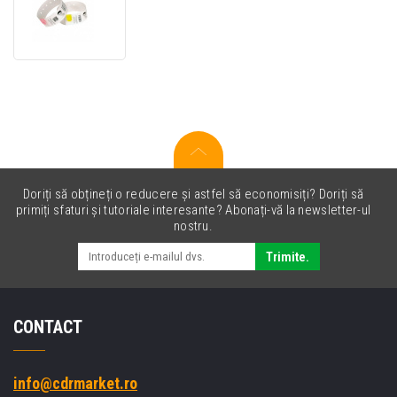
10019015
Z-
Band
Ultrasoft
Doriți să obțineți o reducere și astfel să economisiți? Doriți să
primiți sfaturi și tutoriale interesante? Abonați-vă la newsletter-ul
nostru.
Trimite.
CONTACT
info@cdrmarket.ro