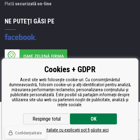
Plată
securizată on-line
NE PUTEŢI GĂSI PE
Producătorul umpluturii de rezervă este certificat
Cookies + GDPR
ISO 9001, ISO 14001 şi STMC.
Acest site web folosește cookie-uri. Cu consimțământul
dumneavoastră, folosim cookie-uri și alți identificatori pentru analiză,
măsurarea performanței reclamelor, personalizarea conținutului și
publicitate personalizată. Este posibil să partajăm informații despre
utilizarea site-ului web cu partenerii noștri de publicitate, analiză și
rețele sociale.
Ecommerce solutions
BINARGON.cz
Respinge totul
OK
Setări detaliate cu explicații pot fi găsite aici
Confidențialitate
© Toate drepturile rezervate CDRmarket.ro
Tonere şi cartuşe