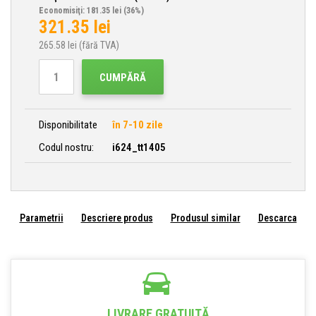
Economisiţi: 181.35 lei
(36%)
321.35
lei
265.58
lei (fără TVA)
CUMPĂRĂ
Disponibilitate
în 7-10 zile
Codul nostru:
i624_tt1405
Parametrii
Descriere produs
Produsul similar
Descarca
LIVRARE GRATUITĂ