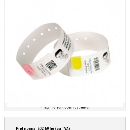
Imaginile sunt doar ilustrative.
Preţ normal
502.69
lei (cu TVA)