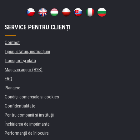
SERVICE PENTRU CLIENȚI
Contact
Tipuri, sfaturi, instrucțiuni
Transport şi plată
Magazin angro (B2B)
FAQ
Plangere
Condiţii comerciale si cookies
Confidentialitate
Pentru companii și instituţii
Închirierea de imprimante
Performanță de înlocuire