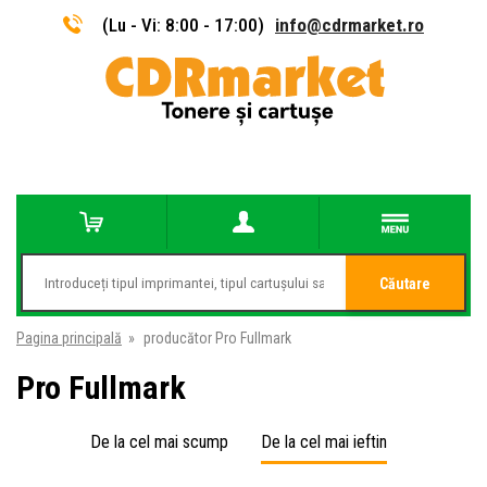
(Lu - Vi: 8:00 - 17:00)
info@cdrmarket.ro
Căutare
Pagina principală
»
producător Pro Fullmark
Pro Fullmark
De la cel mai scump
De la cel mai ieftin