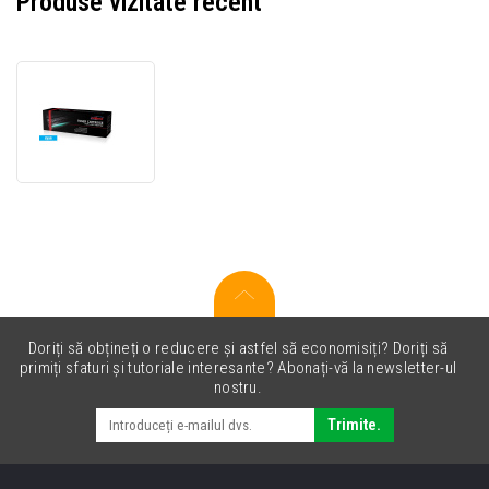
Produse vizitate recent
JetWorld
PREMIUM
toner
compatibil
pentru
HP
124A
Q6001A
azuriu
(cyan)
Doriți să obțineți o reducere și astfel să economisiți? Doriți să
primiți sfaturi și tutoriale interesante? Abonați-vă la newsletter-ul
nostru.
Trimite.