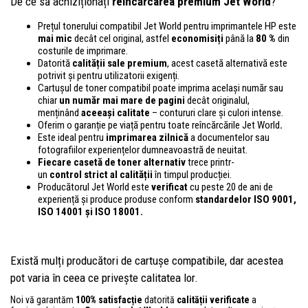
De ce să achiziționați
reîncărcarea premium Jet World
?
Prețul tonerului compatibil Jet World pentru imprimantele HP este
mai mic
decât cel original, astfel
economisiți
până la
80 %
din
costurile de imprimare.
Datorită
calității sale premium
, acest casetă alternativă este
potrivit și pentru utilizatorii exigenți.
Cartușul de toner compatibil poate imprima același număr sau
chiar
un număr mai mare de pagini
decât originalul,
menținând
aceeași calitate
– contururi clare și culori intense.
Oferim o garanție pe viață pentru toate reîncărcările Jet World
.
Este ideal pentru
imprimarea zilnică
a documentelor sau
fotografiilor experiențelor dumneavoastră de neuitat.
Fiecare casetă de toner alternativ
trece printr-
un
control
strict al calității
în timpul producției.
Producătorul Jet World este
verificat
cu peste 20 de ani de
experiență și produce produse conform
standardelor ISO 9001,
ISO 14001
și ISO 18001.
Există mulți producători de cartușe compatibile, dar acestea
pot varia în ceea ce privește calitatea lor.
Noi vă garantăm
100% satisfacție
datorită
calității verificate
a