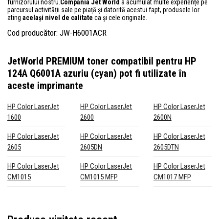
furnizorului nostru.
Compania Jet World
a acumulat multe experiențe pe
parcursul activității sale pe piață și datorită acestui fapt, produsele lor
ating
același nivel de calitate
ca și cele originale.
Cod producător: JW-H6001ACR
JetWorld PREMIUM toner compatibil pentru HP
124A Q6001A azuriu (cyan)
pot fi utilizate în
aceste imprimante
HP Color LaserJet
HP Color LaserJet
HP Color LaserJet
1600
2600
2600N
HP Color LaserJet
HP Color LaserJet
HP Color LaserJet
2605
2605DN
2605DTN
HP Color LaserJet
HP Color LaserJet
HP Color LaserJet
CM1015
CM1015 MFP
CM1017 MFP