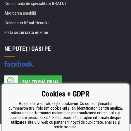
Consultanţă de specialitate
GRATUIT
Abordarea amabilă
Golden
certificat
Heureka
Plată
securizată on-line
NE PUTEŢI GĂSI PE
Producătorul umpluturii de rezervă este certificat
Cookies + GDPR
ISO 9001, ISO 14001 şi STMC.
Acest site web folosește cookie-uri. Cu consimțământul
dumneavoastră, folosim cookie-uri și alți identificatori pentru analiză,
măsurarea performanței reclamelor, personalizarea conținutului și
publicitate personalizată. Este posibil să partajăm informații despre
utilizarea site-ului web cu partenerii noștri de publicitate, analiză și
rețele sociale.