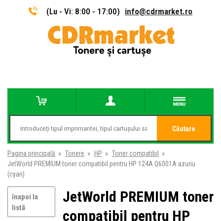
(Lu - Vi: 8:00 - 17:00)
info@cdrmarket.ro
Căutare
Pagina principală
»
Tonere
»
HP
»
Toner compatibil
»
JetWorld PREMIUM toner compatibil pentru HP 124A Q6001A azuriu
(cyan)
JetWorld PREMIUM toner
înapoi la
listă
compatibil pentru HP