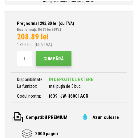
Imaginile sunt doar ilustrative.
Preţ normal
293.80
lei (cu TVA)
Economisiţi: 84.91 lei
(29%)
208.89
lei
172.64
lei (fără TVA)
CUMPĂRĂ
Disponibilitate
ÎN DEPOZITUL EXTERN
La furnizor:
mai puțin de 5 buc
Codul nostru:
i639_JW-H6001ACR
Compatibil PREMIUM
Azur culoare
2000 pagini