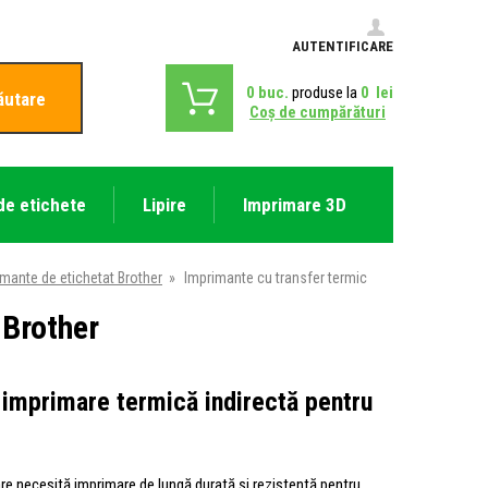
AUTENTIFICARE
0
buc.
produse la
0
lei
ăutare
Coş de cumpărături
de etichete
Lipire
Imprimare 3D
mante de etichetat Brother
»
Imprimante cu transfer termic
 Brother
 imprimare termică indirectă pentru
are necesită imprimare de lungă durată și rezistentă pentru