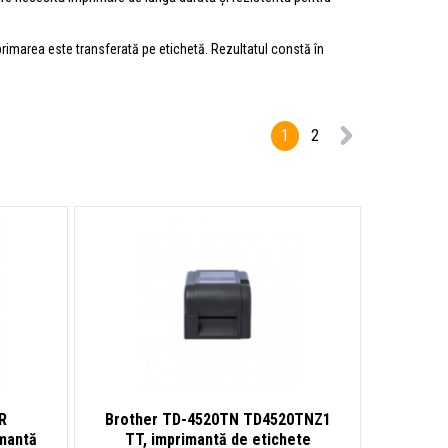
mprimarea este transferată pe etichetă. Rezultatul constă în
1
2
R
Brother TD-4520TN TD4520TNZ1
mantă
TT, imprimantă de etichete