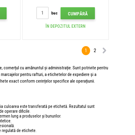
buc
CUMPĂRĂ
ÎN DEPOZITUL EXTERN
1
2
ie, comerțul cu amănuntul și administrație. Sunt potrivite pentru
 marcajelor pentru rafturi, a etichetelor de expediere și a
chete exact conform cerințelor specifice ale operațiunii.
ia culoarea este transferată pe etichetă. Rezultatul sunt
de operare dificile.
termen lung a produselor și bunurilor.
ntetice.
esională.
e regulată de etichete.