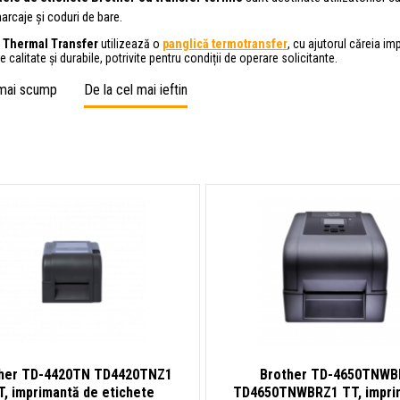
arcaje și coduri de bare.
a
Thermal Transfer
utilizează o
panglică termotransfer
, cu ajutorul căreia i
 calitate și durabile, potrivite pentru condiții de operare solicitante.
 mai scump
De la cel mai ieftin
her TD-4420TN TD4420TNZ1
Brother TD-4650TNWB
T, imprimantă de etichete
TD4650TNWBRZ1 TT, impri