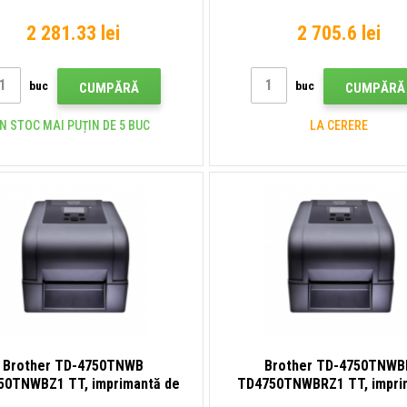
de etichete
2 281.33 lei
2 705.6 lei
buc
buc
CUMPĂRĂ
CUMPĂRĂ
ÎN STOC MAI PUȚIN DE 5 BUC
LA CERERE
Brother TD-4750TNWB
Brother TD-4750TNWB
50TNWBZ1 TT, imprimantă de
TD4750TNWBRZ1 TT, impri
etichete
de etichete