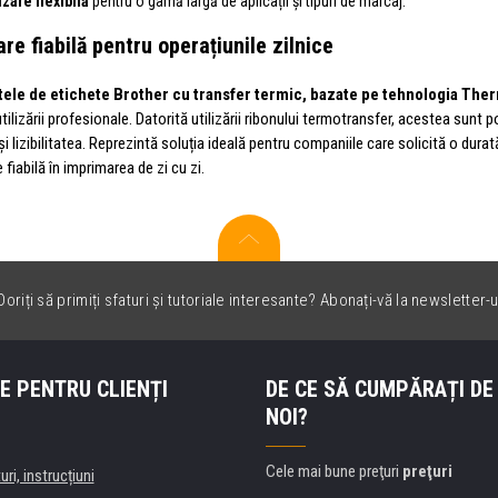
izare flexibilă
pentru o gamă largă de aplicații și tipuri de marcaj.
are fiabilă pentru operațiunile zilnice
ele de etichete Brother cu transfer termic, bazate pe tehnologia The
tilizării profesionale. Datorită utilizării ribonului termotransfer, acestea sunt p
și lizibilitatea. Reprezintă soluția ideală pentru companiile care solicită o durat
 fiabilă în imprimarea de zi cu zi.
oriți să primiți sfaturi și tutoriale interesante? Abonați-vă la newsletter-u
E PENTRU CLIENȚI
DE CE SĂ CUMPĂRAȚI DE
NOI?
Cele mai bune preţuri
preţuri
uri, instrucțiuni