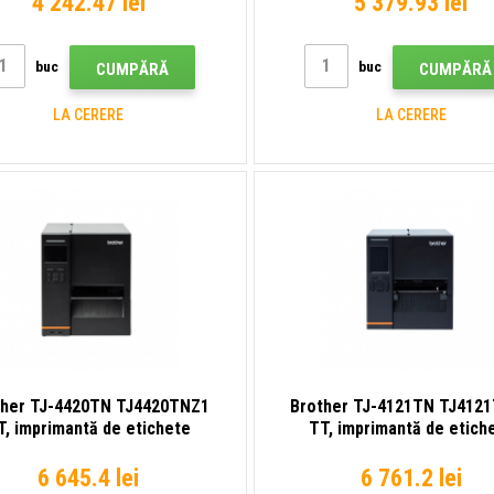
4 242.47 lei
5 379.93 lei
buc
buc
CUMPĂRĂ
CUMPĂRĂ
LA CERERE
LA CERERE
ther TJ-4420TN TJ4420TNZ1
Brother TJ-4121TN TJ412
T, imprimantă de etichete
TT, imprimantă de etich
6 645.4 lei
6 761.2 lei