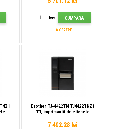
5 701.12 lei
buc
CUMPĂRĂ
LA CERERE
1TNZ1
Brother TJ-4422TN TJ4422TNZ1
ete
TT, imprimantă de etichete
7 492.28 lei