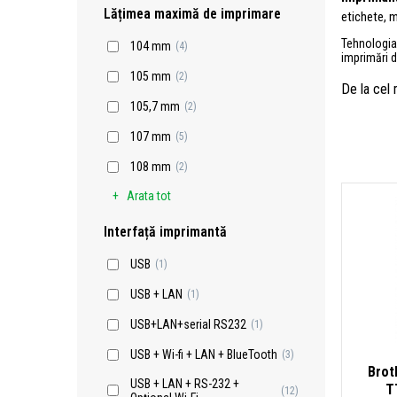
Lățimea maximă de imprimare
etichete, m
Tehnologi
104 mm
(4)
imprimări de
105 mm
(2)
De la cel
105,7 mm
(2)
107 mm
(5)
108 mm
(2)
Arata tot
Interfață imprimantă
USB
(1)
USB + LAN
(1)
USB+LAN+serial RS232
(1)
USB + Wi-fi + LAN + BlueTooth
(3)
Brot
USB + LAN + RS-232 +
T
(12)