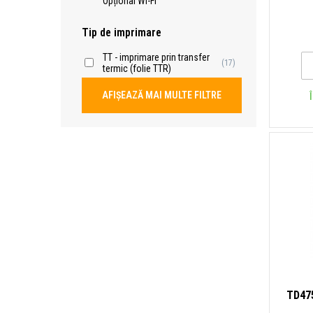
Opțional Wi-Fi
Tip de imprimare
TT - imprimare prin transfer
(17)
termic (folie TTR)
AFIȘEAZĂ MAI MULTE FILTRE
TD47