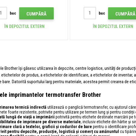
buc
buc
CUMPĂRĂ
CUMPĂRĂ
ÎN DEPOZITUL EXTERN
ÎN DEPOZITUL EXTERN
e Brother își găsesc utilizarea în depozite, centre logistice, unități de producț
etichetelor de produs, a etichetelor de identificare, a etichetelor de inventar, a
e bare. Datorită suportului larg pentru materiale, acestea permit crearea de eti
ele imprimantelor termotransfer Brother
rimarea termică indirectă
utilizează o panglică termotransfer, cu ajutorul căre
hete foarte rezistente, potrivite pentru utilizare pe termen lung și pentru condiții 
ată lungă de viață a imprimării
potrivită pentru etichete destinate marcării pe 
ibilitatea de imprimare pe diverse materiale
, inclusiv etichete din hârtie și si
imare clară a textelor, graficii și codurilor de bare
pentru o identificare prof
rivit pentru depozite, producție, logistică și comerț cu amănuntul
cu tipărir