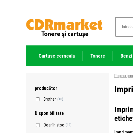
Cartuse cerneala
Tonere
Benzi
Pagina prin
Impri
producător
Brother
(18)
Imprim
Disponibilitate
etiche
Doar în stoc
(12)
Imprimant