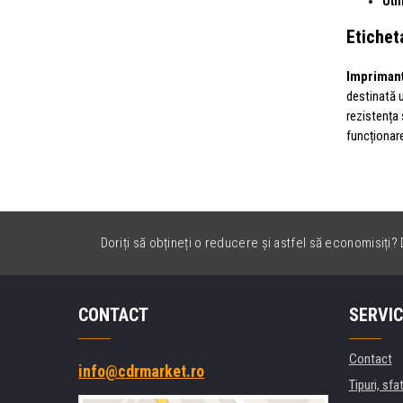
Util
Etichet
Imprimant
destinată u
rezistența 
funcționare
Doriți să obțineți o reducere și astfel să economisiți? D
CONTACT
SERVIC
Contact
info@cdrmarket.ro
Tipuri, sfat