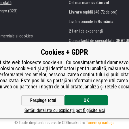
şi plată
Cel mai mare
sortiment
ngro (B2B)
Livrare
rapidă (48-72 de ore)
Livrăm oriunde în
România
21 ani
de experienţă
omerciale si cookies
Consultanţă de specialitate
GRATU
alitate
Abordarea amabilă
Cookies + GDPR
anii și instituţii
Golden
certificat
Heureka
a de imprimante
 site web folosește cookie-uri. Cu consimțământul dumneavo
folosim cookie-uri și alți identificatori pentru analiză, măsurare
Plată
securizată on-line
ă de înlocuire
erformanței reclamelor, personalizarea conținutului și publicita
í od smlouvy
onalizată. Este posibil să partajăm informații despre utilizarea 
ui web cu partenerii noștri de publicitate, analiză și rețele socia
Respinge totul
OK
Setări detaliate cu explicații pot fi găsite aici
© Toate drepturile rezervate CDRmarket.ro
Tonere şi cartuşe