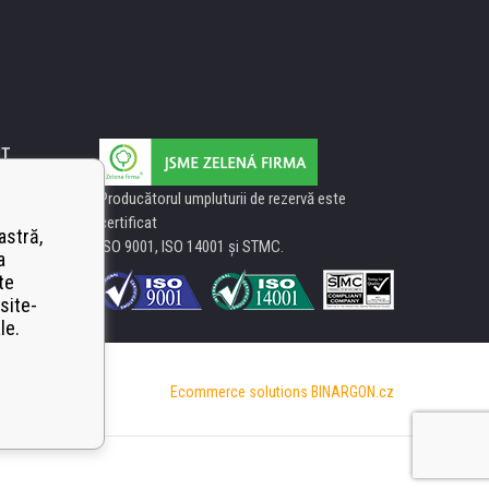
IT
Producătorul umpluturii de rezervă este
certificat
astră,
ISO 9001, ISO 14001 şi STMC.
a
te
site-
le.
Ecommerce solutions
BINARGON.cz