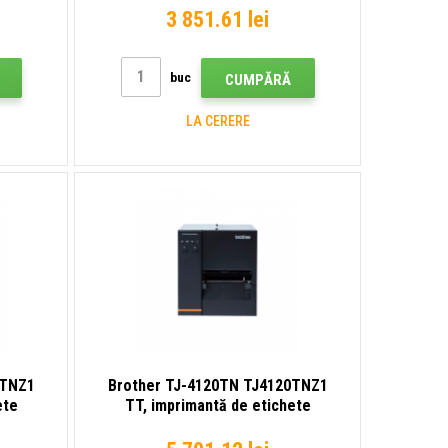
3 851.61 lei
buc
CUMPĂRĂ
LA CERERE
1TNZ1
Brother TJ-4120TN TJ4120TNZ1
ete
TT, imprimantă de etichete