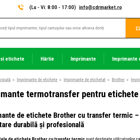
(Lu - Vi: 8:00 - 17:00)
info@cdrmarket.ro
C
 si etichete
Hârtie
Imprimante
Imprimante 
cipală
»
Imprimante de etichete
»
Imprimante de etichetat
»
Brother
»
Impri
mante termotransfer pentru etichete
ante de etichete Brother cu transfer termic –
tare durabilă și profesională
ele de etichete Brother cu transfer termic
sunt destinate utilizatorilor c