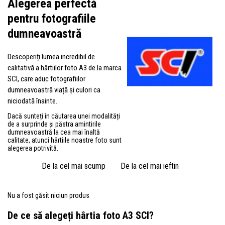
Alegerea perfectă
pentru fotografiile
dumneavoastră
Descoperiți lumea incredibil de
calitativă a hârtiilor foto A3 de la marca
SCI, care aduc fotografiilor
dumneavoastră viață și culori ca
niciodată înainte.
Dacă sunteți în căutarea unei modalități
de a surprinde și păstra amintirile
dumneavoastră la cea mai înaltă
calitate, atunci hârtiile noastre foto sunt
alegerea potrivită.
De la cel mai scump
De la cel mai ieftin
Nu a fost găsit niciun produs
De ce să alegeți hârtia foto A3 SCI?