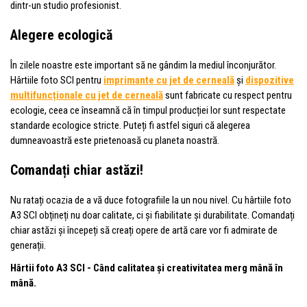
dintr-un studio profesionist.
Alegere ecologică
În zilele noastre este important să ne gândim la mediul înconjurător.
Hârtiile foto SCI pentru
imprimante cu jet de cerneală
și
dispozitive
multifuncționale cu jet de cerneală
sunt fabricate cu respect pentru
ecologie, ceea ce înseamnă că în timpul producției lor sunt respectate
standarde ecologice stricte. Puteți fi astfel siguri că alegerea
dumneavoastră este prietenoasă cu planeta noastră.
Comandați chiar astăzi!
Nu ratați ocazia de a vă duce fotografiile la un nou nivel. Cu hârtiile foto
A3 SCI obțineți nu doar calitate, ci și fiabilitate și durabilitate. Comandați
chiar astăzi și începeți să creați opere de artă care vor fi admirate de
generații.
Hârtii foto A3 SCI - Când calitatea și creativitatea merg mână în
mână.