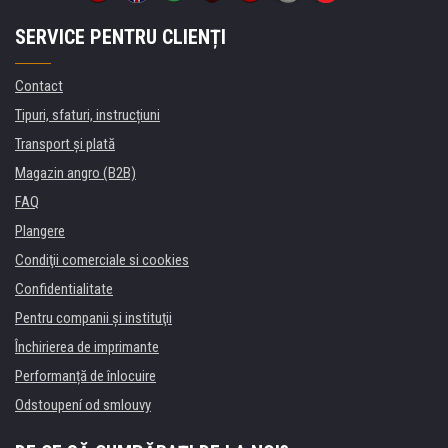
SERVICE PENTRU CLIENȚI
Contact
Tipuri, sfaturi, instrucțiuni
Transport şi plată
Magazin angro (B2B)
FAQ
Plangere
Condiţii comerciale si cookies
Confidentialitate
Pentru companii și instituţii
Închirierea de imprimante
Performanță de înlocuire
Odstoupení od smlouvy