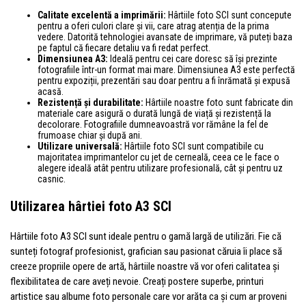
Calitate excelentă a imprimării:
Hârtiile foto SCI sunt concepute
pentru a oferi culori clare și vii, care atrag atenția de la prima
vedere. Datorită tehnologiei avansate de imprimare, vă puteți baza
pe faptul că fiecare detaliu va fi redat perfect.
Dimensiunea A3:
Ideală pentru cei care doresc să își prezinte
fotografiile într-un format mai mare. Dimensiunea A3 este perfectă
pentru expoziții, prezentări sau doar pentru a fi înrămată și expusă
acasă.
Rezistență și durabilitate:
Hârtiile noastre foto sunt fabricate din
materiale care asigură o durată lungă de viață și rezistență la
decolorare. Fotografiile dumneavoastră vor rămâne la fel de
frumoase chiar și după ani.
Utilizare universală:
Hârtiile foto SCI sunt compatibile cu
majoritatea imprimantelor cu jet de cerneală, ceea ce le face o
alegere ideală atât pentru utilizare profesională, cât și pentru uz
casnic.
Utilizarea hârtiei foto A3 SCI
Hârtiile foto A3 SCI sunt ideale pentru o gamă largă de utilizări. Fie că
sunteți fotograf profesionist, grafician sau pasionat căruia îi place să
creeze propriile opere de artă, hârtiile noastre vă vor oferi calitatea și
flexibilitatea de care aveți nevoie. Creați postere superbe, printuri
artistice sau albume foto personale care vor arăta ca și cum ar proveni