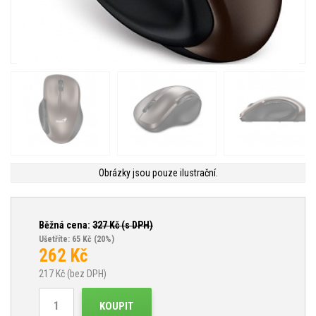
Obrázky jsou pouze ilustrační.
Běžná cena:
327
Kč (s DPH)
Ušetříte: 65 Kč
(20%)
262
Kč
217
Kč (bez DPH)
KOUPIT