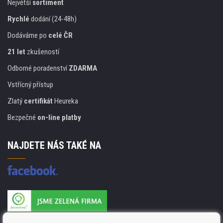
Největší
sortiment
Rychlé
dodání (24-48h)
Dodáváme po
celé ČR
21 let
zkušeností
Odborné poradenství
ZDARMA
Vstřícný přístup
Zlatý
certifikát
Heureka
Bezpečné
on-line platby
NAJDETE NÁS TAKÉ NA
Výrobce náplní je držitelem certifikátu