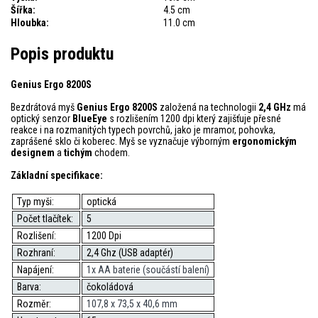
Šířka:
4.5 cm
Hloubka:
11.0 cm
Popis produktu
Genius Ergo 8200S
Bezdrátová myš
Genius Ergo 8200S
založená na technologii
2,4 GHz
má
optický senzor
BlueEye
s rozlišením 1200 dpi který zajišťuje přesné
reakce i na rozmanitých typech povrchů, jako je mramor, pohovka,
zaprášené sklo či koberec. Myš se vyznačuje výborným
ergonomickým
designem
a
tichým
chodem.
Základní specifikace:
Typ myši:
optická
Počet tlačítek:
5
Rozlišení:
1200 Dpi
Rozhraní:
2,4 Ghz (USB adaptér)
Napájení:
1x AA baterie (součástí balení)
Barva:
čokoládová
Rozměr:
107,8 x 73,5 x 40,6 mm