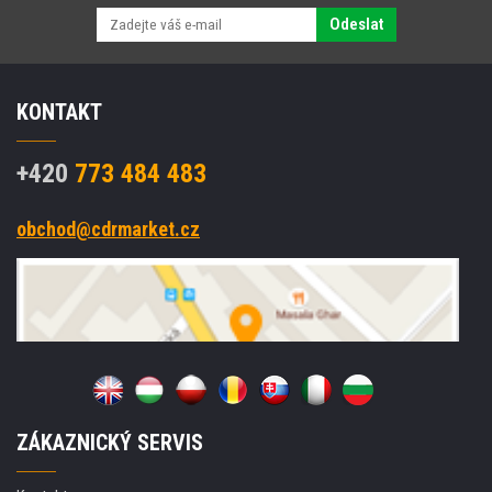
AA,
BlueEye
Odeslat
senzor
KONTAKT
+420
773 484 483
obchod@cdrmarket.cz
ZÁKAZNICKÝ SERVIS