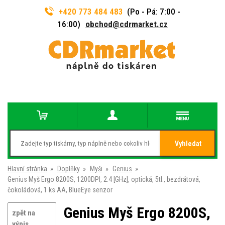
+420 773 484 483
(Po - Pá: 7:00 -
16:00)
obchod@cdrmarket.cz
Vyhledat
Hlavní stránka
»
Doplňky
»
Myši
»
Genius
»
Genius Myš Ergo 8200S, 1200DPI, 2.4 [GHz], optická, 5tl., bezdrátová,
čokoládová, 1 ks AA, BlueEye senzor
Genius Myš Ergo 8200S,
zpět na
výpis