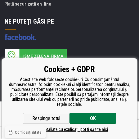
Plată
securizată on-line
NE PUTEŢI GĂSI PE
Producătorul umpluturii de rezervă este certificat
Cookies + GDPR
ISO 9001, ISO 14001 şi STMC.
Acest site web folosește cookie-uri. Cu consimțământul
dumneavoastră, folosim cookie-uri și alți identificatori pentru analiză,
măsurarea performanței reclamelor, personalizarea conținutului și
publicitate personalizată. Este posibil să partajăm informații despre
utilizarea site-ului web cu partenerii noștri de publicitate, analiză și
rețele sociale.
Ecommerce solutions
BINARGON.cz
Respinge totul
OK
Setări detaliate cu explicații pot fi găsite aici
Confidențialitate
© Toate drepturile rezervate CDRmarket.ro
Tonere şi cartuşe