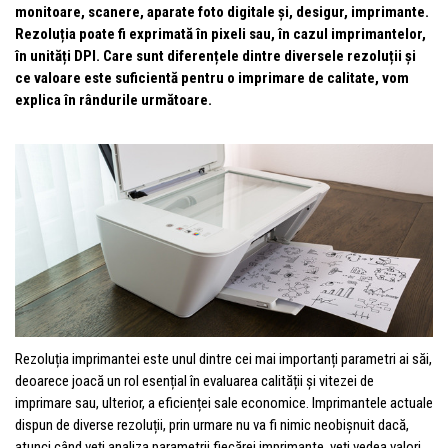
monitoare, scanere, aparate foto digitale și, desigur, imprimante.
Rezoluția poate fi exprimată în pixeli sau, în cazul imprimantelor,
în unități DPI. Care sunt diferențele dintre diversele rezoluții și
ce valoare este suficientă pentru o imprimare de calitate, vom
explica în rândurile următoare.
Rezoluția imprimantei este unul dintre cei mai importanți parametri ai săi,
deoarece joacă un rol esențial în evaluarea calității și vitezei de
imprimare sau, ulterior, a eficienței sale economice. Imprimantele actuale
dispun de diverse rezoluții, prin urmare nu va fi nimic neobișnuit dacă,
atunci când veți analiza parametrii fiecărei imprimante, veți vedea valori