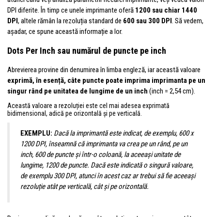
DPI diferite. În timp ce unele imprimante oferă
1200 sau chiar 1440
DPI
, altele rămân la rezoluția standard de
600 sau 300 DPI
. Să vedem,
așadar, ce spune această informație a lor.
Dots Per Inch sau numărul de puncte pe inch
Abrevierea provine din denumirea în limba engleză, iar această valoare
exprimă, în esență, câte puncte poate imprima imprimanta pe un
singur rând pe unitatea de lungime de un inch
(inch = 2,54 cm).
Această valoare a rezoluției este cel mai adesea exprimată
bidimensional, adică pe orizontală și pe verticală.
EXEMPLU:
Dacă la imprimantă este indicat, de exemplu, 600 x
1200 DPI, înseamnă că imprimanta va crea pe un rând, pe un
inch, 600 de puncte și într-o coloană, la aceeași unitate de
lungime, 1200 de puncte. Dacă este indicată o singură valoare,
de exemplu 300 DPI, atunci în acest caz ar trebui să fie aceeași
rezoluție atât pe verticală, cât și pe orizontală.