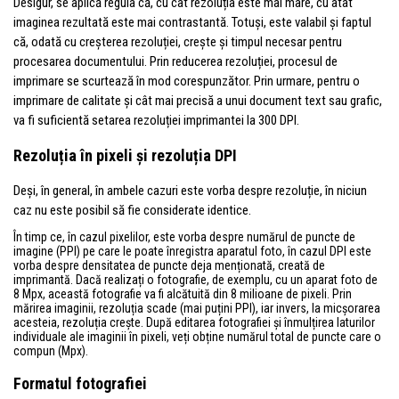
Desigur, se aplică regula că, cu cât rezoluția este mai mare, cu atât
imaginea rezultată este mai contrastantă. Totuși, este valabil și faptul
că, odată cu creșterea rezoluției, crește și timpul necesar pentru
procesarea documentului. Prin reducerea rezoluției, procesul de
imprimare se scurtează în mod corespunzător. Prin urmare, pentru o
imprimare de calitate și cât mai precisă a unui document text sau grafic,
va fi suficientă setarea rezoluției imprimantei la 300 DPI.
Rezoluția în pixeli și rezoluția DPI
Deși, în general, în ambele cazuri este vorba despre rezoluție, în niciun
caz nu este posibil să fie considerate identice.
În timp ce, în cazul pixelilor, este vorba despre numărul de puncte de
imagine (PPI) pe care le poate înregistra aparatul foto, în cazul DPI este
vorba despre densitatea de puncte deja menționată, creată de
imprimantă. Dacă realizați o fotografie, de exemplu, cu un aparat foto de
8 Mpx, această fotografie va fi alcătuită din 8 milioane de pixeli. Prin
mărirea imaginii, rezoluția scade (mai puțini PPI), iar invers, la micșorarea
acesteia, rezoluția crește. După editarea fotografiei și înmulțirea laturilor
individuale ale imaginii în pixeli, veți obține numărul total de puncte care o
compun (Mpx).
Formatul fotografiei