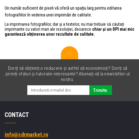
Un număr suficient de pixeli vă oferă un spațiu larg pentru editarea
fotografiilor în vederea unei imprimări de calitate.
La imprimarea fotografiilor, dar și a textelor, nu mai trebuie să căutați
imprimante cu valori mari ale rezoluției, deoarece
chiar și un DPI mai mic
garantează obținerea unor rezultate de calitate.
Doriți să obțineți o reducere și astfel să economisiți? Doriți să
primiți sfaturi și tutoriale interesante? Abonați-vă la newsletter-ul
nostru.
Trimite.
CONTACT
info@cdrmarket.ro