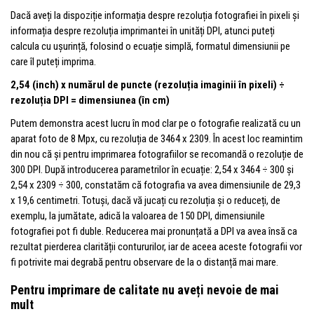
Dacă aveți la dispoziție informația despre rezoluția fotografiei în pixeli și
informația despre rezoluția imprimantei în unități DPI, atunci puteți
calcula cu ușurință, folosind o ecuație simplă, formatul dimensiunii pe
care îl puteți imprima.
2,54 (inch) x numărul de puncte (rezoluția imaginii în pixeli) ÷
rezoluția DPI = dimensiunea (în cm)
Putem demonstra acest lucru în mod clar pe o fotografie realizată cu un
aparat foto de 8 Mpx, cu rezoluția de 3464 x 2309. În acest loc reamintim
din nou că și pentru imprimarea fotografiilor se recomandă o rezoluție de
300 DPI. După introducerea parametrilor în ecuație: 2,54 x 3464 ÷ 300 și
2,54 x 2309 ÷ 300, constatăm că fotografia va avea dimensiunile de 29,3
x 19,6 centimetri. Totuși, dacă vă jucați cu rezoluția și o reduceți, de
exemplu, la jumătate, adică la valoarea de 150 DPI, dimensiunile
fotografiei pot fi duble. Reducerea mai pronunțată a DPI va avea însă ca
rezultat pierderea clarității contururilor, iar de aceea aceste fotografii vor
fi potrivite mai degrabă pentru observare de la o distanță mai mare.
Pentru imprimare de calitate nu aveți nevoie de mai
mult