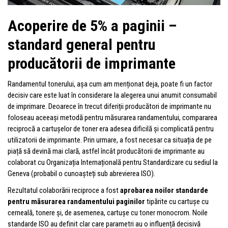
Acoperire de 5% a paginii –
standard general pentru
producătorii de imprimante
Randamentul tonerului, așa cum am menționat deja, poate fi un factor
decisiv care este luat în considerare la alegerea unui anumit consumabil
de imprimare. Deoarece în trecut diferiții producători de imprimante nu
foloseau aceeași metodă pentru măsurarea randamentului, compararea
reciprocă a cartușelor de toner era adesea dificilă și complicată pentru
utilizatorii de imprimante. Prin urmare, a fost necesar ca situația de pe
piață să devină mai clară, astfel încât producătorii de imprimante au
colaborat cu Organizația Internațională pentru Standardizare cu sediul la
Geneva (probabil o cunoașteți sub abrevierea ISO).
Rezultatul colaborării reciproce a fost
aprobarea noilor standarde
pentru măsurarea randamentului paginilor
tipărite cu cartușe cu
cerneală, tonere și, de asemenea, cartușe cu toner monocrom. Noile
standarde ISO au definit clar care parametri au o influență decisivă