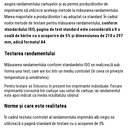
asupra randamentului cartușelor și au permis producătorilor de
imprimante să utilizeze aceleași metode la măsurarea randamentului.
Marea majoritate a producătorilor l-au adoptat ca standard. În cadrul
noilor metode de testare pentru măsurarea randamentului,
conform
standardului ISO, pagina de test standard este considerată a fi o
coală de hârtie cu o acoperire de 5% și dimensiunea de 210 x 297
mm, adică formatul A4.
Testarea randamentului
Măsurarea randamentului conform standardelor ISO se realizează sub
forma unui test, care are loc într-un mediu controlat (în ceea ce privește
temperatura și umiditatea).
Pentru testare se folosesc în prezent trei imprimante individuale. Fiecare
imprimantă consumă trei cartușe sau seturi de cartușe, iar randamentul
este apoi indicat ca media rezultatului obținut.
Norme și care este realitatea
În cadrul testului controlat al randamentului imprimării alb-negru se
utilizează o pagină standard de testare cu o acoperire de 5%.