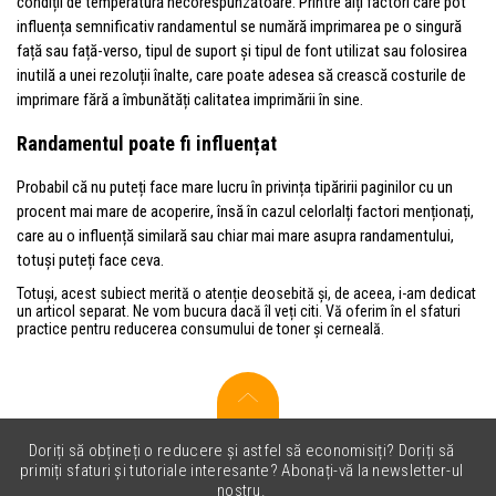
condiții de temperatură necorespunzătoare. Printre alți factori care pot
influența semnificativ randamentul se numără imprimarea pe o singură
față sau față-verso, tipul de suport și tipul de font utilizat sau folosirea
inutilă a unei rezoluții înalte, care poate adesea să crească costurile de
imprimare fără a îmbunătăți calitatea imprimării în sine.
Randamentul poate fi influențat
Probabil că nu puteți face mare lucru în privința tipăririi paginilor cu un
procent mai mare de acoperire, însă în cazul celorlalți factori menționați,
care au o influență similară sau chiar mai mare asupra randamentului,
totuși puteți face ceva.
Totuși, acest subiect merită o atenție deosebită și, de aceea, i-am dedicat
un articol separat. Ne vom bucura dacă îl veți citi. Vă oferim în el sfaturi
practice pentru reducerea consumului de toner și cerneală.
Doriți să obțineți o reducere și astfel să economisiți? Doriți să
primiți sfaturi și tutoriale interesante? Abonați-vă la newsletter-ul
nostru.