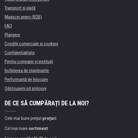
Transport şi plată
Magazin angro (B2B)
FAQ
Plangere
Condiţii comerciale si cookies
Confidentialitate
Pentru companii și instituţii
Închirierea de imprimante
Performanță de înlocuire
Odstoupení od smlouvy
DE CE SĂ CUMPĂRAȚI DE LA NOI?
Cele mai bune preţuri
preţuri
Cel mai mare
sortiment