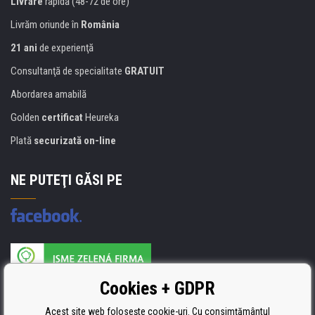
Livrare
rapidă (48-72 de ore)
Livrăm oriunde în
România
21 ani
de experienţă
Consultanţă de specialitate
GRATUIT
Abordarea amabilă
Golden
certificat
Heureka
Plată
securizată on-line
NE PUTEŢI GĂSI PE
Producătorul umpluturii de rezervă este certificat
Cookies + GDPR
ISO 9001, ISO 14001 şi STMC.
Acest site web folosește cookie-uri. Cu consimțământul