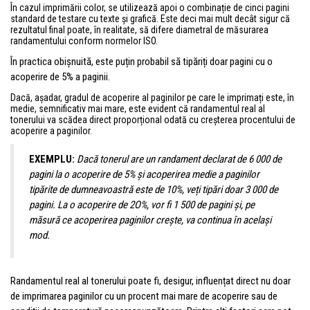
În cazul imprimării color, se utilizează apoi o combinație de cinci pagini
standard de testare cu texte și grafică. Este deci mai mult decât sigur că
rezultatul final poate, în realitate, să difere diametral de măsurarea
randamentului conform normelor ISO.
În practica obișnuită, este puțin probabil să tipăriți doar pagini cu o
acoperire de 5% a paginii.
Dacă, așadar, gradul de acoperire al paginilor pe care le imprimați este, în
medie, semnificativ mai mare, este evident că randamentul real al
tonerului va scădea direct proporțional odată cu creșterea procentului de
acoperire a paginilor.
EXEMPLU:
Dacă tonerul are un randament declarat de 6 000 de
pagini la o acoperire de 5% și acoperirea medie a paginilor
tipărite de dumneavoastră este de 10%, veți tipări doar 3 000 de
pagini. La o acoperire de 2O%, vor fi 1 500 de pagini și, pe
măsură ce acoperirea paginilor crește, va continua în același
mod.
Randamentul real al tonerului poate fi, desigur, influențat direct nu doar
de imprimarea paginilor cu un procent mai mare de acoperire sau de