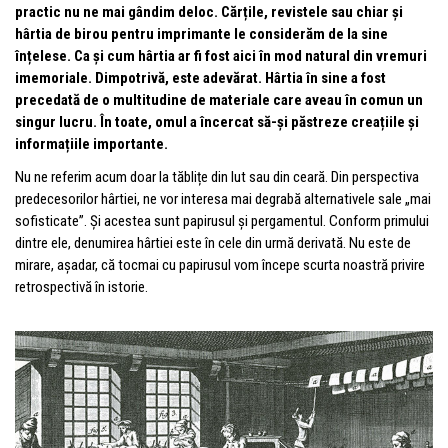
practic nu ne mai gândim deloc. Cărțile, revistele sau chiar și
hârtia de birou pentru imprimante le considerăm de la sine
înțelese. Ca și cum hârtia ar fi fost aici în mod natural din vremuri
imemoriale. Dimpotrivă, este adevărat. Hârtia în sine a fost
precedată de o multitudine de materiale care aveau în comun un
singur lucru. În toate, omul a încercat să-și păstreze creațiile și
informațiile importante.
Nu ne referim acum doar la tăblițe din lut sau din ceară. Din perspectiva
predecesorilor hârtiei, ne vor interesa mai degrabă alternativele sale „mai
sofisticate”. Și acestea sunt papirusul și pergamentul. Conform primului
dintre ele, denumirea hârtiei este în cele din urmă derivată. Nu este de
mirare, așadar, că tocmai cu papirusul vom începe scurta noastră privire
retrospectivă în istorie.