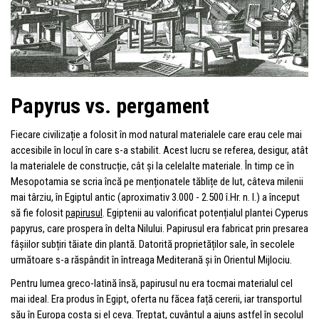
Papyrus vs. pergament
Fiecare civilizație a folosit în mod natural materialele care erau cele mai
accesibile în locul în care s-a stabilit. Acest lucru se referea, desigur, atât
la materialele de construcție, cât și la celelalte materiale. În timp ce în
Mesopotamia se scria încă pe menționatele tăblițe de lut, câteva milenii
mai târziu, în Egiptul antic (aproximativ 3.000 - 2.500 î.Hr. n. l.) a început
să fie folosit
papirusul
. Egiptenii au valorificat potențialul plantei Cyperus
papyrus, care prospera în delta Nilului. Papirusul era fabricat prin presarea
fâșiilor subțiri tăiate din plantă. Datorită proprietăților sale, în secolele
următoare s-a răspândit în întreaga Mediterană și în Orientul Mijlociu.
Pentru lumea greco-latină însă, papirusul nu era tocmai materialul cel
mai ideal. Era produs în Egipt, oferta nu făcea față cererii, iar transportul
său în Europa costa și el ceva. Treptat, cuvântul a ajuns astfel în secolul