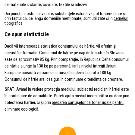
de materiale izolante, covoare, textile și adezivi.
Din punctul nostru de vedere, substanțele extractive pot fi interesante și
prin faptul că, pe lângă domeniile menționate, sunt utilizate și în
cerneluri
tipografice
.
Ce spun statisticile
Dacă vă interesează statistica consumului de hârtie, vă oferim și
această informație. Consumul de hârtie pe cap de locuitor în Slovacia
este de aproximativ 85 kg. Prin comparație, în Republica Cehă consumul
de hârtie ajunge la 130 kg pe persoană, iar la nivelul întregii Uniuni
Europene această valoare se situează undeva în jurul a 180 kg.
Consumul de hârtie are, desigur, în continuare o tendință de creștere.
SFAT
: Având în vedere protecția mediului, subiectul reciclării hârtiei este
în continuare de actualitate. Puteți ajuta mediul înconjurător nu doar prin
colectarea hârtiei, ci și prin
predarea cartușelor de toner goale pentru
eliminare ecologică.