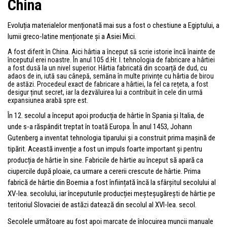
China
Evoluția materialelor menționată mai sus a fost o chestiune a Egiptului, a
lumii greco-latine menționate și a Asiei Mici.
A fost diferit în China. Aici hârtia a început să scrie istorie încă înainte de
începutul erei noastre. În anul 105 d.Hr. l. tehnologia de fabricare a hârtiei
a fost dusă la un nivel superior. Hârtia fabricată din scoarță de dud, cu
adaos de in, iută sau cânepă, semăna în multe privințe cu hârtia de birou
de astăzi. Procedeul exact de fabricare a hârtiei, la fel ca rețeta, a fost
desigur ținut secret, iar la dezvăluirea lui a contribuit în cele din urmă
expansiunea arabă spre est.
În 12. secolul a început apoi producția de hârtie în Spania și Italia, de
unde s-a răspândit treptat în toată Europa. În anul 1453, Johann
Gutenberg a inventat tehnologia tiparului și a construit prima mașină de
tipărit. Această invenție a fost un impuls foarte important și pentru
producția de hârtie în sine. Fabricile de hârtie au început să apară ca
ciupercile după ploaie, ca urmare a cererii crescute de hârtie. Prima
fabrică de hârtie din Boemia a fost înființată încă la sfârșitul secolului al
XV-lea. secolului, iar începuturile producției meșteșugărești de hârtie pe
teritoriul Slovaciei de astăzi datează din secolul al XVI-lea. secol.
Secolele următoare au fost apoi marcate de înlocuirea muncii manuale