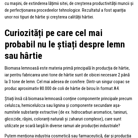
cu mașini, de extinderea lățimii sitei, de creșterea productivității muncii și
de perfecționarea procedeelor tehnologice. Rezultatul a fost apariția
unor noi tipuri de hârtie și creșterea calității hârtiei.
Curiozități pe care cel mai
probabil nu le știați despre lemn
sau hârtie
Biomasa lemnoasă este materia primă principală în producția de hârtie,
iar pentru fabricarea unei tone de hârtie sunt de obicei necesare 2 până
la 3 tone de lemn. Cel mai adesea de conifere. Dintr-un singur copac se
produc aproximativ 80.000 de coli de hârtie de birou în format A4.
Știați însă că biomasa lemnoasă conține componente principale precum
celuloza, hemiceluloza sau lignina și componente secundare așa-
numitele substanțe extractive (de ex. hidrocarburi aromatice, taninuri,
glicozide, rășini, coloranți naturali și zaharuri complexe), care sunt
utilizate pe scară largă în diverse ramuri ale producției industriale?
Putem menționa industria cosmetică sau farmaceutică, dar și producția