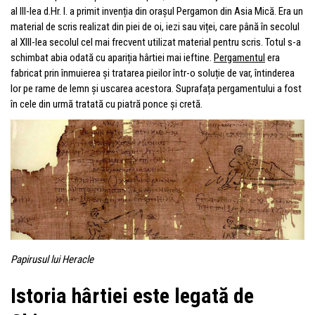
al III-lea d.Hr. l. a primit invenția din orașul Pergamon din Asia Mică. Era un
material de scris realizat din piei de oi, iezi sau viței, care până în secolul
al XIII-lea secolul cel mai frecvent utilizat material pentru scris. Totul s-a
schimbat abia odată cu apariția hârtiei mai ieftine.
Pergamentul
era
fabricat prin înmuierea și tratarea pieilor într-o soluție de var, întinderea
lor pe rame de lemn și uscarea acestora. Suprafața pergamentului a fost
în cele din urmă tratată cu piatră ponce și cretă.
Papirusul lui Heracle
Istoria hârtiei este legată de