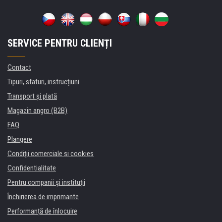
SERVICE PENTRU CLIENȚI
Contact
Tipuri, sfaturi, instrucțiuni
Transport şi plată
Magazin angro (B2B)
FAQ
Plangere
Condiţii comerciale si cookies
Confidentialitate
Pentru companii și instituţii
Închirierea de imprimante
Performanță de înlocuire