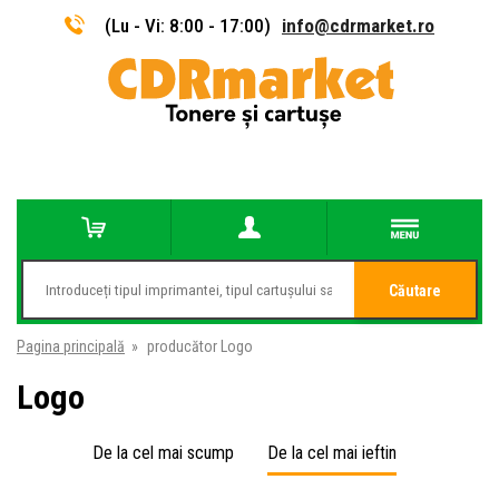
(Lu - Vi: 8:00 - 17:00)
info@cdrmarket.ro
Căutare
Pagina principală
»
producător Logo
Logo
De la cel mai scump
De la cel mai ieftin