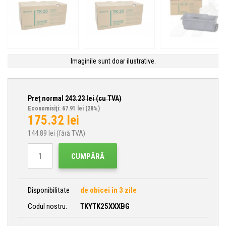
Imaginile sunt doar ilustrative.
Preţ normal
243.23
lei (cu TVA)
Economisiţi: 67.91 lei
(28%)
175.32
lei
144.89
lei (fără TVA)
CUMPĂRĂ
Disponibilitate
de obicei în 3 zile
Codul nostru:
TKYTK25XXXBG