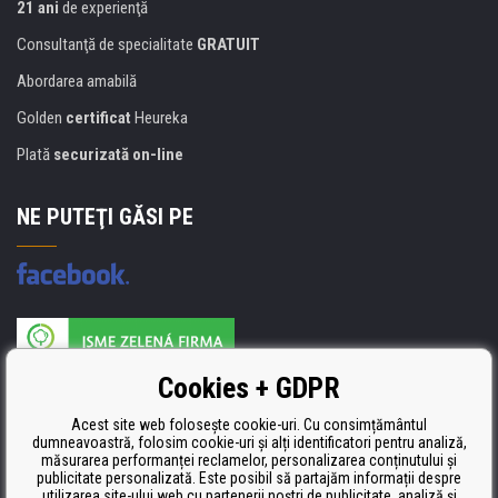
21 ani
de experienţă
Consultanţă de specialitate
GRATUIT
Abordarea amabilă
Golden
certificat
Heureka
Plată
securizată on-line
NE PUTEŢI GĂSI PE
Producătorul umpluturii de rezervă este certificat
Cookies + GDPR
ISO 9001, ISO 14001 şi STMC.
Acest site web folosește cookie-uri. Cu consimțământul
dumneavoastră, folosim cookie-uri și alți identificatori pentru analiză,
măsurarea performanței reclamelor, personalizarea conținutului și
publicitate personalizată. Este posibil să partajăm informații despre
utilizarea site-ului web cu partenerii noștri de publicitate, analiză și