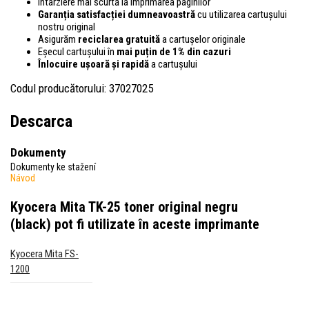
Întârziere mai scurtă la imprimarea paginilor
Garanția satisfacției dumneavoastră
cu utilizarea cartușului
nostru original
Asigurăm
reciclarea gratuită
a cartușelor originale
Eșecul cartușului în
mai puțin de 1% din cazuri
Înlocuire ușoară și rapidă
a cartușului
Codul producătorului: 37027025
Descarca
Dokumenty
Dokumenty ke stažení
Návod
Kyocera Mita TK-25 toner original negru
(black)
pot fi utilizate în aceste imprimante
Kyocera Mita FS-
1200