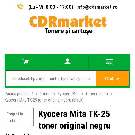
(Lu - Vi: 8:00 - 17:00)
info@cdrmarket.ro
Căutare
Pagina principală
»
Tonere
»
Kyocera Mita
»
Toner original
»
Kyocera Mita TK-25 toner original negru (black)
Kyocera Mita TK-25
înapoi la
listă
toner original negru