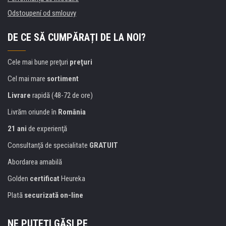
Odstoupení od smlouvy
DE CE SĂ CUMPĂRAȚI DE LA NOI?
Cele mai bune preţuri
preţuri
Cel mai mare
sortiment
Livrare
rapidă (48-72 de ore)
Livrăm oriunde în
România
21 ani
de experienţă
Consultanţă de specialitate
GRATUIT
Abordarea amabilă
Golden
certificat
Heureka
Plată
securizată on-line
NE PUTEŢI GĂSI PE