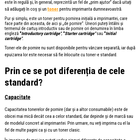
este în regulă și, în general, reprezintă un fel de „prim ajutor” dacă uitați
să adăugați în coș și un
toner
pentru imprimanta dumneavoastră.
Pur și simplu, este un toner pentru pornirea inițială a imprimantei, care
face parte din aceasta, de aici și „de pornire”. Uneori puteți întâlni și
termenul de cartuș introductiv sau de pornire ori denumirea în limba
engleză
"
Introductory cartridge
"
,
"
Starter cartridge
"
sau
"
Initial
cartridge
"
.
Toner-ele de pornire nu sunt disponibile pentru vânzare separată, iar după
epuizarea lor este necesar să fie înlocuite cu toner-e standard.
Prin ce se pot diferenția de cele
standard?
Capacitate
Capacitatea tonerelor de pornire (dar și a altor consumabile) este de
obicei mai mică decât cea a celor standard, dar depinde și de marcă sau
de modelul concret al imprimantei. Prin urmare, nu veți imprima cu el la
fel de multe pagini ca și cu un toner clasic.