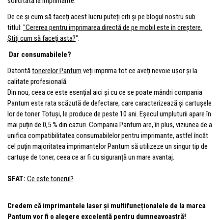
solicitată la imprimante.
De ce și cum să faceți acest lucru puteți citi și pe blogul nostru sub
titlul:
"
Cererea pentru imprimarea directă de pe mobil este în creștere.
Știți cum să faceți asta?
".
Dar consumabilele?
Datorită
tonerelor Pantum
veți imprima tot ce aveți nevoie ușor și la
calitate profesională.
Din nou, ceea ce este esențial aici și cu ce se poate mândri compania
Pantum este rata scăzută de defectare, care caracterizează și cartușele
lor de toner. Totuși, le produce de peste 10 ani. Eșecul umpluturii apare în
mai puțin de 0,5 % din cazuri. Compania Pantum are, în plus, viziunea de a
unifica compatibilitatea consumabilelor pentru imprimante, astfel încât
cel puțin majoritatea imprimantelor Pantum să utilizeze un singur tip de
cartușe de toner, ceea ce ar fi cu siguranță un mare avantaj.
SFAT:
Ce este tonerul?
Credem că imprimantele laser și multifuncționalele de la marca
Pantum vor fi o alegere excelentă pentru dumneavoastră!