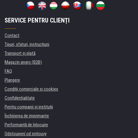
SERVICE PENTRU CLIENȚI
Contact
Tipuri, sfaturi, instrucțiuni
Transport şi plată
Magazin angro (B2B)
FAQ
Plangere
Condiţii comerciale si cookies
Confidentialitate
Pentru companii și instituţii
Închirierea de imprimante
Performanță de înlocuire
Odstoupení od smlouvy