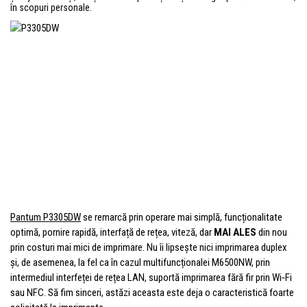
în scopuri personale.
Pantum P3305DW
se remarcă prin operare mai simplă, funcționalitate
optimă, pornire rapidă, interfață de rețea, viteză, dar
MAI ALES
din nou
prin costuri mai mici de imprimare. Nu îi lipsește nici imprimarea duplex
și, de asemenea, la fel ca în cazul multifuncționalei M6500NW, prin
intermediul interfeței de rețea LAN, suportă imprimarea fără fir prin Wi‑Fi
sau NFC. Să fim sinceri, astăzi aceasta este deja o caracteristică foarte