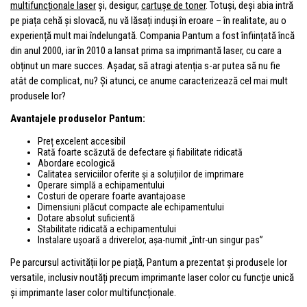
multifuncționale laser
și, desigur,
cartușe de toner
. Totuși, deși abia intră
pe piața cehă și slovacă, nu vă lăsați induși în eroare – în realitate, au o
experiență mult mai îndelungată. Compania Pantum a fost înființată încă
din anul 2000, iar în 2010 a lansat prima sa imprimantă laser, cu care a
obținut un mare succes. Așadar, să atragi atenția s-ar putea să nu fie
atât de complicat, nu? Și atunci, ce anume caracterizează cel mai mult
produsele lor?
Avantajele produselor Pantum:
Preț excelent accesibil
Rată foarte scăzută de defectare și fiabilitate ridicată
Abordare ecologică
Calitatea serviciilor oferite și a soluțiilor de imprimare
Operare simplă a echipamentului
Costuri de operare foarte avantajoase
Dimensiuni plăcut compacte ale echipamentului
Dotare absolut suficientă
Stabilitate ridicată a echipamentului
Instalare ușoară a driverelor, așa-numit „într-un singur pas”
Pe parcursul activității lor pe piață, Pantum a prezentat și produsele lor
versatile, inclusiv noutăți precum imprimante laser color cu funcție unică
și imprimante laser color multifuncționale.