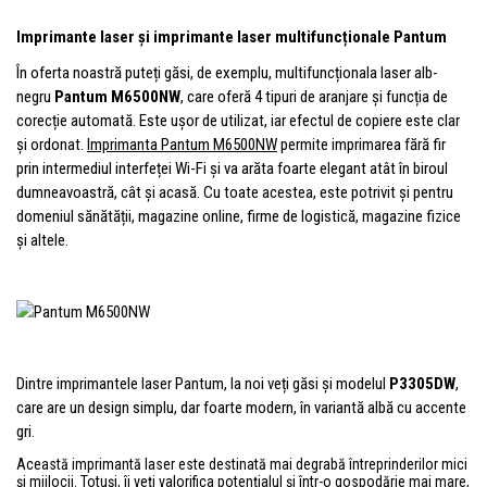
Imprimante laser și imprimante laser multifuncționale Pantum
În oferta noastră puteți găsi, de exemplu,
multifuncționala laser alb-
negru
Pantum M6500NW
, care oferă 4 tipuri de aranjare și funcția de
corecție automată. Este ușor de utilizat, iar efectul de copiere este clar
și ordonat.
Imprimanta Pantum M6500NW
permite imprimarea fără fir
prin intermediul interfeței Wi-Fi și va arăta foarte elegant atât în biroul
dumneavoastră, cât și acasă. Cu toate acestea, este potrivit și pentru
domeniul sănătății, magazine online, firme de logistică, magazine fizice
și altele.
Dintre imprimantele laser Pantum, la noi veți găsi și modelul
P3305DW
,
care are un design simplu, dar foarte modern, în variantă albă cu accente
gri.
Această
imprimantă laser este destinată mai degrabă întreprinderilor mici
și mijlocii. Totuși, îi veți valorifica potențialul și într-o gospodărie mai mare,