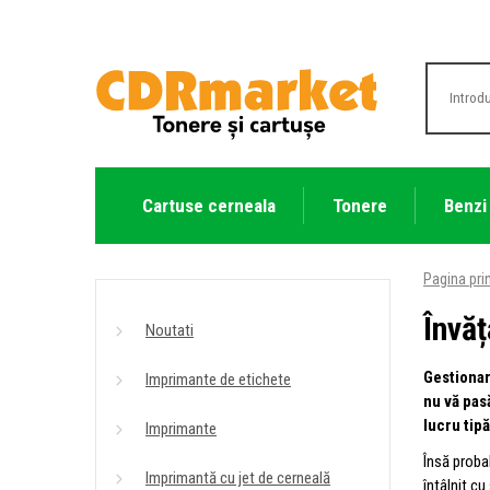
Cartuse cerneala
Tonere
Benzi
Pagina pri
Învăț
Noutati
Gestionar
Imprimante de etichete
nu vă pas
lucru tip
Imprimante
Însă proba
Imprimantă cu jet de cerneală
întâlnit cu