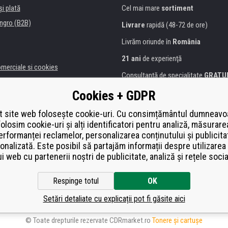
şi plată
Cel mai mare
sortiment
ngro (B2B)
Livrare
rapidă (48-72 de ore)
Livrăm oriunde în
România
21 ani
de experienţă
omerciale si cookies
Consultanţă de specialitate
GRATU
alitate
Abordarea amabilă
Cookies + GDPR
anii și instituţii
Golden
certificat
Heureka
a de imprimante
 site web folosește cookie-uri. Cu consimțământul dumneavo
folosim cookie-uri și alți identificatori pentru analiză, măsurare
Plată
securizată on-line
ă de înlocuire
erformanței reclamelor, personalizarea conținutului și publicita
í od smlouvy
onalizată. Este posibil să partajăm informații despre utilizarea 
ui web cu partenerii noștri de publicitate, analiză și rețele socia
Respinge totul
OK
Setări detaliate cu explicații pot fi găsite aici
© Toate drepturile rezervate CDRmarket.ro
Tonere şi cartuşe