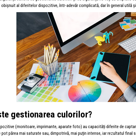
l obișnuit al diferitelor dispozitive, într-adevăr complicată, dar în general utilă ș
te gestionarea culorilor?
spozitive (monitoare, imprimante, aparate foto) au capacități diferite de captare
e pot părea mai saturate sau, dimpotrivă, mai puțin intense, iar rezultatul fina