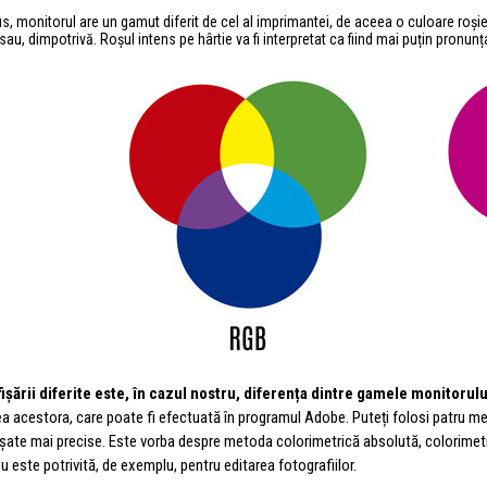
s, monitorul are un gamut diferit de cel al imprimantei, de aceea o culoare roșie
au, dimpotrivă. Roșul intens pe hârtie va fi interpretat ca fiind mai puțin pronunț
fișării diferite este, în cazul nostru, diferența dintre gamele monitoru
ea acestora, care poate fi efectuată în programul Adobe. Puteți folosi patru m
fișate mai precise. Este vorba despre metoda colorimetrică absolută, colorimetr
u este potrivită, de exemplu, pentru editarea fotografiilor.