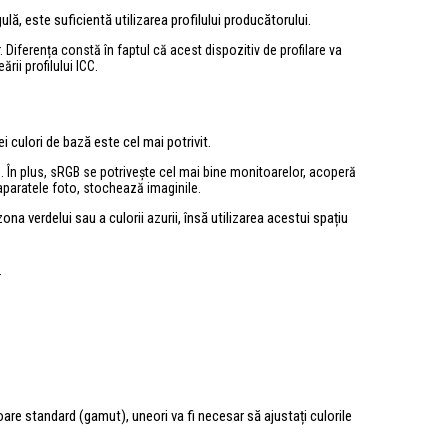
ulă, este suficientă utilizarea profilului producătorului.
 Diferența constă în faptul că acest dispozitiv de profilare va
rii profilului ICC.
i culori de bază este cel mai potrivit.
. În plus, sRGB se potrivește cel mai bine monitoarelor, acoperă
v aparatele foto, stochează imaginile.
na verdelui sau a culorii azurii, însă utilizarea acestui spațiu
.
oare standard (gamut), uneori va fi necesar să ajustați culorile