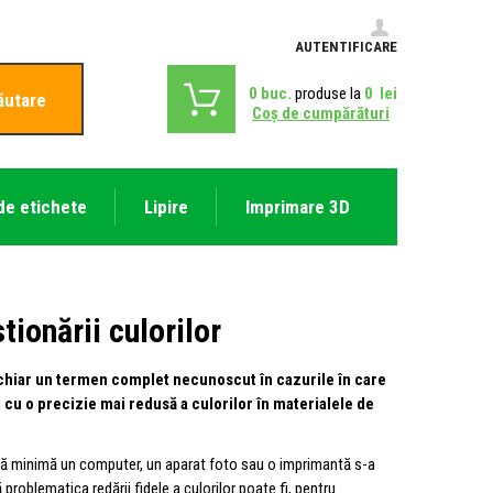
AUTENTIFICARE
0
buc.
produse la
0
lei
ăutare
Coş de cumpărături
de etichete
Lipire
Imprimare 3D
ionării culorilor
 chiar un termen complet necunoscut în cazurile în care
 cu o precizie mai redusă a culorilor în materialele de
sură minimă un computer, un aparat foto sau o imprimantă s-a
 problematica redării fidele a culorilor poate fi, pentru