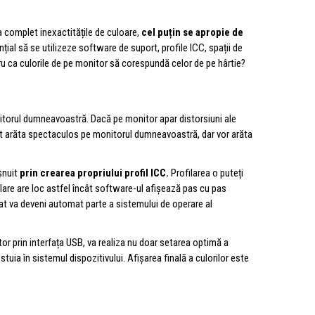
na complet inexactitățile de culoare,
cel puțin se apropie de
țial să se utilizeze software de suport, profile ICC, spații de
ntru ca culorile de pe monitor să corespundă celor de pe hârtie?
onitorul dumneavoastră. Dacă pe monitor apar distorsiuni ale
a pot arăta spectaculos pe monitorul dumneavoastră, dar vor arăta
ișnuit
prin crearea propriului profil ICC.
Profilarea o puteți
lare are loc astfel încât software-ul afișează pas cu pas
eat va deveni automat parte a sistemului de operare al
r prin interfața USB, va realiza nu doar setarea optimă a
stuia în sistemul dispozitivului. Afișarea finală a culorilor este