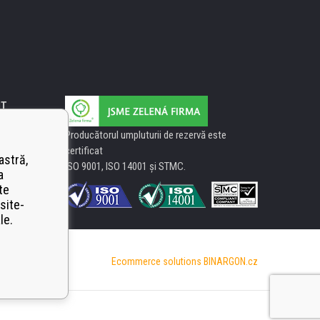
IT
Producătorul umpluturii de rezervă este
certificat
astră,
ISO 9001, ISO 14001 şi STMC.
a
te
site-
le.
Ecommerce solutions
BINARGON.cz