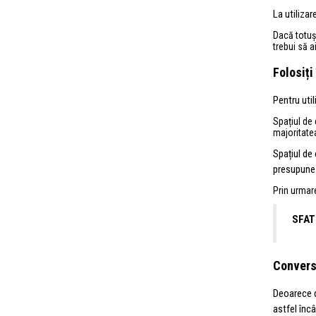
La utilizar
Dacă totuși
trebui să a
Folosiți
Pentru util
Spațiul de
majoritatea
Spațiul de 
presupune 
Prin urmare
SFAT
Conver
Deoarece d
astfel înc