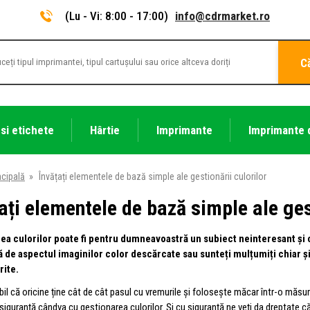
(Lu - Vi: 8:00 - 17:00)
info@cdrmarket.ro
C
 si etichete
Hârtie
Imprimante
Imprimante 
ncipală
»
Învățați elementele de bază simple ale gestionării culorilor
ați elementele de bază simple ale gest
ea culorilor poate fi pentru dumneavoastră un subiect neinteresant și
ă de aspectul imaginilor color descărcate sau sunteți mulțumiți chiar și
ărite.
bil că oricine ține cât de cât pasul cu vremurile și folosește măcar într-o mă
 siguranță cândva cu gestionarea culorilor. Și cu siguranță ne veți da dreptate că