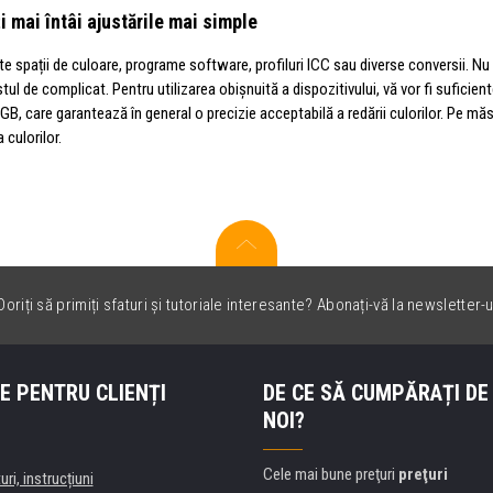
i mai întâi ajustările mai simple
te spații de culoare, programe software, profiluri ICC sau diverse conversii. Nu
ul de complicat. Pentru utilizarea obișnuită a dispozitivului, vă vor fi suficiente
GB, care garantează în general o precizie acceptabilă a redării culorilor. Pe măs
 culorilor.
oriți să primiți sfaturi și tutoriale interesante? Abonați-vă la newsletter-u
E PENTRU CLIENȚI
DE CE SĂ CUMPĂRAȚI DE
NOI?
Cele mai bune preţuri
preţuri
uri, instrucțiuni