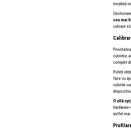
modelul or
Gestionarea
cea mai fi
culoare sta
Calibrar
Prioritate
culorilor,
complet di
Puteți obț
face cu aj
culorile c
dispozitivu
O altă op
hardware-ul
astfel mai 
Profila