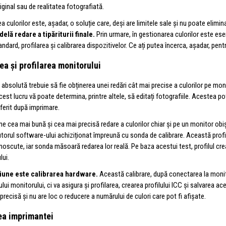
iginal sau de realitatea fotografiată.
 culorilor este, așadar, o soluție care, deși are limitele sale și nu poate elimi
delă redare a tipăriturii finale.
Prin urmare, în gestionarea culorilor este esen
ndard, profilarea și calibrarea dispozitivelor. Ce ați putea încerca, așadar, pe
ea și profilarea monitorului
a absolută trebuie să fie obținerea unei redări cât mai precise a culorilor pe m
 acest lucru vă poate determina, printre altele, să editați fotografiile. Aceste
ferit după imprimare.
ine cea mai bună și cea mai precisă redare a culorilor chiar și pe un monitor ob
utorul software-ului achiziționat împreună cu sonda de calibrare. Această profi
unoscute, iar sonda măsoară redarea lor reală. Pe baza acestui test, profilul cr
lui.
țiune este calibrarea hardware.
Această calibrare, după conectarea la monito
ui monitorului, ci va asigura și profilarea, crearea profilului ICC și salvarea ace
precisă și nu are loc o reducere a numărului de culori care pot fi afișate.
rea imprimantei