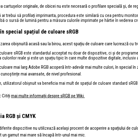
ea cartușelor originale, de obicei nu este necesară o profilare specială și, de reg
 ar trebui să profilați imprimanta, procedura este similară cu cea pentru monitor.
ibă o sursă de lumină pentru a măsura culorile imprimate pe hârtie în vederea creă
 în special spațiul de culoare sRGB
izarea obișnuită acasă sau la birou, acest spațiu de culoare care lucrează cu tre
 culoare sRGB este standardul acceptat nu doar de dispozitive, ci și de programe
 culorilor reale și este un spațiu tipic în care multe dispozitive digitale, inclusi
culoare mai larg Adobe RGB acoperă într-adevăr mai multe culori, în special în zo
cunoștințe mai avansate, de nivel profesional.
, utilizatorul obișnuit va beneficia mai mult de spațiul de culoare standard sRGB
:
Citiți
mai multe informații despre sRGB pe Wiki.
sia RGB și CMYK
iferite dispozitive nu utilizează același procent de acoperire a spațiului de cul
ât un gamut mai mare să încapă într-unul mai mic.