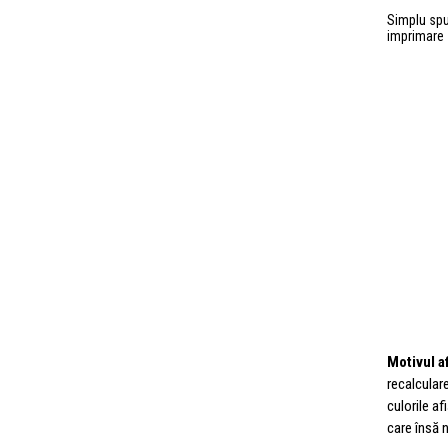
Simplu spu
imprimare s
Motivul a
recalcular
culorile a
care însă n