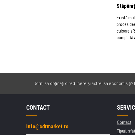
Stăpâniț
Există mul
proces dest
culoare sR
completă a
Doriți să obțineți o reducere și astfel să economisiți? D
CONTACT
SERVIC
Contact
info@cdrmarket.ro
Tipuri, sfat