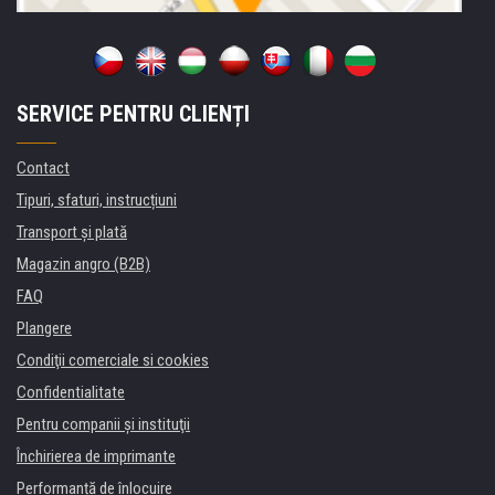
SERVICE PENTRU CLIENȚI
Contact
Tipuri, sfaturi, instrucțiuni
Transport şi plată
Magazin angro (B2B)
FAQ
Plangere
Condiţii comerciale si cookies
Confidentialitate
Pentru companii și instituţii
Închirierea de imprimante
Performanță de înlocuire