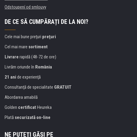
Odstoupení od smlouvy
DE CE SĂ CUMPĂRAȚI DE LA NOI?
Cele mai bune preţuri
preţuri
Cel mai mare
sortiment
Livrare
rapidă (48-72 de ore)
Livrăm oriunde în
România
21 ani
de experienţă
Consultanţă de specialitate
GRATUIT
Abordarea amabilă
Golden
certificat
Heureka
Plată
securizată on-line
NE PUTEŢI GĂSI PE