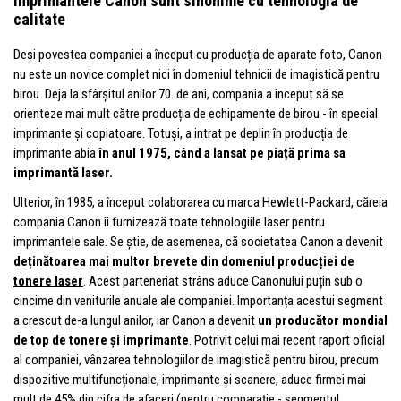
Imprimantele Canon sunt sinonime cu tehnologia de
calitate
Deși povestea companiei a început cu producția de aparate foto, Canon
nu este un novice complet nici în domeniul tehnicii de imagistică pentru
birou. Deja la sfârșitul anilor 70. de ani, compania a început să se
orienteze mai mult către producția de echipamente de birou - în special
imprimante și copiatoare. Totuși, a intrat pe deplin în producția de
imprimante abia
în anul 1975, când a lansat pe piață prima sa
imprimantă laser.
Ulterior, în 1985, a început colaborarea cu marca Hewlett-Packard, căreia
compania Canon îi furnizează toate tehnologiile laser pentru
imprimantele sale. Se știe, de asemenea, că societatea Canon a devenit
deținătoarea mai multor brevete din domeniul producției de
tonere laser
. Acest parteneriat strâns aduce Canonului puțin sub o
cincime din veniturile anuale ale companiei. Importanța acestui segment
a crescut de-a lungul anilor, iar Canon a devenit
un producător mondial
de top de tonere și imprimante
. Potrivit celui mai recent raport oficial
al companiei, vânzarea tehnologiilor de imagistică pentru birou, precum
dispozitive multifuncționale, imprimante și scanere, aduce firmei mai
mult de 45% din cifra de afaceri (pentru comparație - segmentul