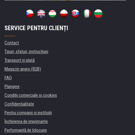
SERVICE PENTRU CLIENȚI
Contact
Tipuri, sfaturi, instrucțiuni
Transport şi plată
Magazin angro (B2B)
FAQ
Plangere
Condiţii comerciale si cookies
Confidentialitate
Pentru companii și instituţii
Închirierea de imprimante
Performanță de înlocuire