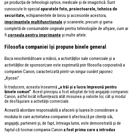
pe producția de tehnologii optice, medicale și de imagistică. Sunt
cunoscute în special
aparatele foto, proiectoarele, tehnica de
securitate,
echipamentele de birou și accesoriile acestora,
imprimantele multifuncționale
și scanerele, precum și gama
completă de consumabile originale pentru tehnologiile de afișare, cum ar
fi
cerneala pentru imprimante
și multe altele.
Filosofia companiei își propune binele general
Baza neschimbătoare a mărcii, a activităților sale comerciale și a
activităților de sponsorizare este exprimată prin filosofia corporativă a
companiei Canon, caracterizată printr-un singur cuvânt japonez
„Kyosei”.
În traducere, aceasta înseamnă
„a trăi și a lucra împreună pentru
binele comun”
. Acest principiu a fost adoptat de toți angajații companiei
Canon, astfel încât influențează atât misiunea și valorile lor, cât și modul
de desfășurare a activității comerciale.
Această abordare responsabilă a afacerii și luarea în considerare a
modului în care activitatea companiei îi afectează pe clienții săi,
angajații, partenerii și, de fapt, întreaga lume, este demonstrată și de
faptul că tocmai compania Canon
a fost prima care a introdus