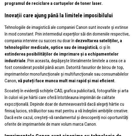
programul de reciclare a cartușelor de toner laser.
Inovații care ajung până la limitele imposibilului
Tehnologiile de imagistică ale companiei Canon sunt inovate și extinse
în mod constant. Prin intermediul experților săi din domeniile respective,
compania intervine cu succes nu doar în
dezvoltarea sateliților, a
tehnologiilor medicale, optice sau de imagistică
, ci și în
extinderea posibilităților de imprimare și a echipamentelor
industriale
. Prin aceasta, depășește literalmente limitele a ceea ce a
fost considerat posibil până acum. Datorită faxurilor de birou de top,
imprimantelor monofuncționale și multifuncționale sau consumabilelor
Canon,
vă puteți face munca mult mai rapid și mai eficient
.
Scoateți în evidență schițele CAD, grafica publicitară, fotografiile și arta
în culori vii pe hârtii care oferă întotdeauna imprimări de calitate
expozițională. Depinde doar de dumneavoastră dacă alegeți hârtie cu
finisaj lucios, strălucitor sau mat pentru a vă îndeplini ambițiile creative.
Dacă este cazul, creșteți-vă randamentul și descoperiți noi oportunități
oferite de imprimantele de mare volum marca Canon.