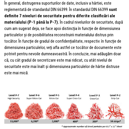
În general, distrugerea suporturilor de date, inclusiv a hârtiei, este
reglementată de standardul DIN 66399. În standardul DIN 66399
sunt
definite 7 niveluri de securitate pentru diferite clasificări ale
materialului (P-1 până la P-7).
În cadrul nivelurilor de securitate, după
cum am sugerat deja, se face apoi distincția în funcție de dimensiunea
particulelor și de posibilitatea reconstruirii materialului distrus prin
tocător. În funcție de gradul de confidențialitate, respectiv. în funcție de
dimensiunea particulelor, veți afla astfel ce tocător de documente este
potrivit pentru nevoile dumneavoastră. În concluzie, mai adăugăm doar
că, cu cât gradul de secretizare este mai ridicat, cu atât nivelul de
securitate este mai înalt și dimensiunea particulelor de hârtie distruse
este mai mică.