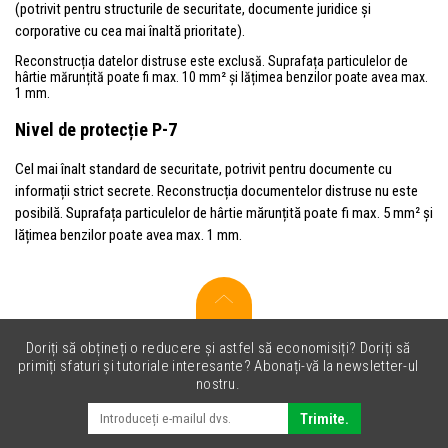
(potrivit pentru structurile de securitate, documente juridice și
corporative cu cea mai înaltă prioritate).
Reconstrucția datelor distruse este exclusă. Suprafața particulelor de
hârtie mărunțită poate fi max. 10 mm² și lățimea benzilor poate avea max.
1 mm.
Nivel de protecție P-7
Cel mai înalt standard de securitate, potrivit pentru documente cu
informații strict secrete. Reconstrucția documentelor distruse nu este
posibilă. Suprafața particulelor de hârtie mărunțită poate fi max. 5 mm² și
lățimea benzilor poate avea max. 1 mm.
Doriți să obțineți o reducere și astfel să economisiți? Doriți să
primiți sfaturi și tutoriale interesante? Abonați-vă la newsletter-ul
nostru.
Trimite.