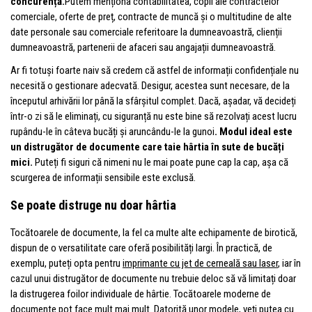
concurență.
Putem menționa contabilitatea, copii ale contractelor
comerciale, oferte de preț, contracte de muncă și o multitudine de alte
date personale sau comerciale referitoare la dumneavoastră, clienții
dumneavoastră, partenerii de afaceri sau angajații dumneavoastră.
Ar fi totuși foarte naiv să credem că astfel de informații confidențiale nu
necesită o gestionare adecvată. Desigur, acestea sunt necesare, de la
începutul arhivării lor până la sfârșitul complet. Dacă, așadar, vă decideți
într-o zi să le eliminați, cu siguranță nu este bine să rezolvați acest lucru
rupându-le în câteva bucăți și aruncându-le la gunoi
. Modul ideal este
un distrugător de documente care taie hârtia în sute de bucăți
mici.
Puteți fi siguri că nimeni nu le mai poate pune cap la cap, așa că
scurgerea de informații sensibile este exclusă.
Se poate distruge nu doar hârtia
Tocătoarele de documente, la fel ca multe alte echipamente de birotică,
dispun de o versatilitate care oferă posibilități largi. În practică, de
exemplu, puteți opta pentru
imprimante cu jet de cerneală sau laser
, iar în
cazul unui distrugător de documente nu trebuie deloc să vă limitați doar
la distrugerea foilor individuale de hârtie. Tocătoarele moderne de
documente pot face mult mai mult. Datorită unor modele, veți putea cu