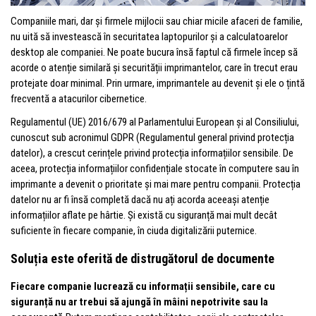
Companiile mari, dar și firmele mijlocii sau chiar micile afaceri de familie,
nu uită să investească în securitatea laptopurilor și a calculatoarelor
desktop ale companiei. Ne poate bucura însă faptul că firmele încep să
acorde o atenție similară și securității imprimantelor, care în trecut erau
protejate doar minimal. Prin urmare, imprimantele au devenit și ele o țintă
frecventă a atacurilor cibernetice.
Regulamentul (UE) 2016/679 al Parlamentului European și al Consiliului,
cunoscut sub acronimul GDPR (Regulamentul general privind protecția
datelor), a crescut cerințele privind protecția informațiilor sensibile. De
aceea, protecția informațiilor confidențiale stocate în computere sau în
imprimante a devenit o prioritate și mai mare pentru companii. Protecția
datelor nu ar fi însă completă dacă nu ați acorda aceeași atenție
informațiilor aflate pe hârtie. Și există cu siguranță mai mult decât
suficiente în fiecare companie, în ciuda digitalizării puternice.
Soluția este oferită de distrugătorul de documente
Fiecare companie lucrează cu informații sensibile, care cu
siguranță nu ar trebui să ajungă în mâini nepotrivite sau la