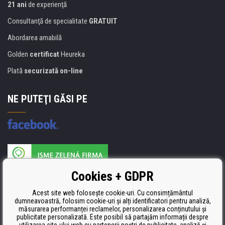
21 ani
de experienţă
Consultanţă de specialitate
GRATUIT
Abordarea amabilă
Golden
certificat
Heureka
Plată
securizată on-line
NE PUTEŢI GĂSI PE
Producătorul umpluturii de rezervă este certificat
Cookies + GDPR
ISO 9001, ISO 14001 şi STMC.
Acest site web folosește cookie-uri. Cu consimțământul
dumneavoastră, folosim cookie-uri și alți identificatori pentru analiză,
măsurarea performanței reclamelor, personalizarea conținutului și
publicitate personalizată. Este posibil să partajăm informații despre