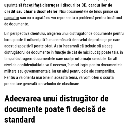
ușurință
să faceți față distrugerii
discurilor CD
, cardurilor de
credit sau chiar a dischetelor
. Nici documentele de birou prinse cu
capsator
sau cu o agrafă nu vor reprezenta o problemă pentru tocătorul
de documente.
Din perspectiva clientului, alegerea unui distrugător de documente pentru
birou poate fi influențată în mare măsură de nivelul de protecție pe care
acest dispozitiv îl poate oferi. Asta înseamnă că trebuie să alegeți
distrugătorul de documente în funcție de cât de mici bucăți poate tăia, în
timpul distrugerii, documentele care conțin informații sensibile. Un alt
nivel de confidențialitate va fi necesar, în mod logic, pentru documentele
militare sau guvernamentale, iar un altul pentru cele ale companiilor.
Pentru a vă orienta mai bine în această temă, vă vom oferi o scurtă
prezentare generală a nivelurilor de clasificare.
Adecvarea unui distrugător de
documente poate fi decisă de
standard