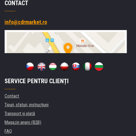
CONTACT
info@cdrmarket.ro
SERVICE PENTRU CLIENȚI
Contact
Tipuri, sfaturi, instrucțiuni
Transport şi plată
Magazin angro (B2B)
FAQ