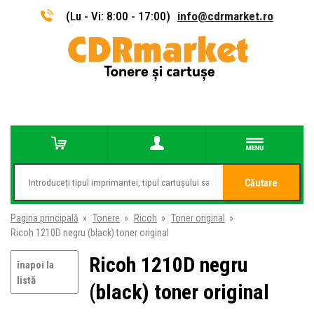
(Lu - Vi: 8:00 - 17:00)
info@cdrmarket.ro
Căutare
Pagina principală
»
Tonere
»
Ricoh
»
Toner original
»
Ricoh 1210D negru (black) toner original
Ricoh 1210D negru
înapoi la
listă
(black) toner original