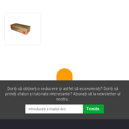
Ricoh
1210D
negru
(black)
toner
original
Doriți să obțineți o reducere și astfel să economisiți? Doriți să
primiți sfaturi și tutoriale interesante? Abonați-vă la newsletter-ul
nostru.
Trimite.