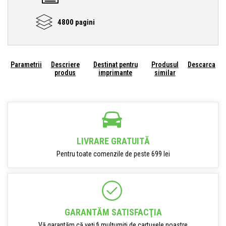
4800 pagini
Parametrii
Descriere
Destinat pentru
Produsul
Descarca
produs
imprimante
similar
LIVRARE GRATUITĂ
Pentru toate comenzile de peste 699 lei
GARANTĂM SATISFACŢIA
Vă garantăm că veți fi mulțumiți de cartușele noastre