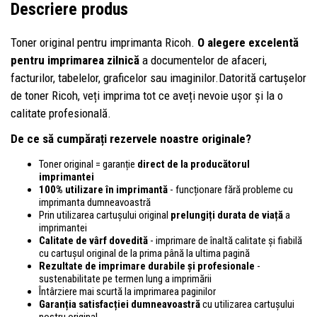
Descriere produs
Toner original pentru imprimanta Ricoh.
O alegere excelentă
pentru imprimarea zilnică
a documentelor de afaceri,
facturilor, tabelelor, graficelor sau imaginilor.Datorită cartușelor
de toner Ricoh, veți imprima tot ce aveți nevoie ușor și la o
calitate profesională.
De ce să cumpărați rezervele noastre originale?
Toner original = garanție
direct de la producătorul
imprimantei
100% utilizare în imprimantă
- funcționare fără probleme cu
imprimanta dumneavoastră
Prin utilizarea cartușului original
prelungiți durata de viață
a
imprimantei
Calitate de vârf dovedită
- imprimare de înaltă calitate și fiabilă
cu cartușul original de la prima până la ultima pagină
Rezultate de imprimare durabile și profesionale
-
sustenabilitate pe termen lung a imprimării
Întârziere mai scurtă la imprimarea paginilor
Garanția satisfacției dumneavoastră
cu utilizarea cartușului
nostru original