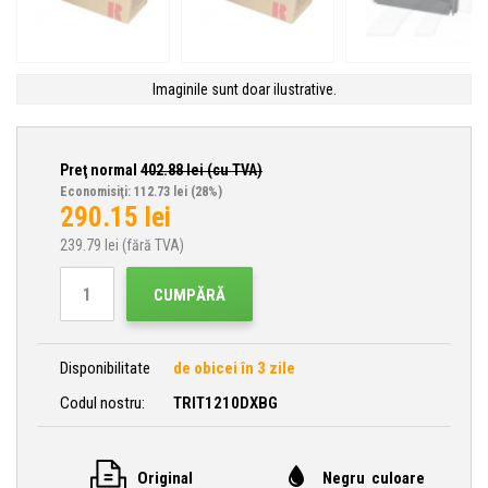
Imaginile sunt doar ilustrative.
Preţ normal
402.88
lei (cu TVA)
Economisiţi: 112.73 lei
(28%)
290.15
lei
239.79
lei (fără TVA)
CUMPĂRĂ
Disponibilitate
de obicei în 3 zile
Codul nostru:
TRIT1210DXBG
Original
Negru culoare