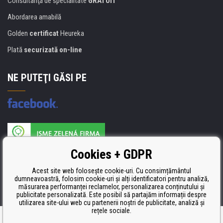
Consultanţă de specialitate
GRATUIT
Abordarea amabilă
Golden
certificat
Heureka
Plată
securizată on-line
NE PUTEŢI GĂSI PE
Producătorul umpluturii de rezervă este certificat
Cookies + GDPR
ISO 9001, ISO 14001 şi STMC.
Acest site web folosește cookie-uri. Cu consimțământul
dumneavoastră, folosim cookie-uri și alți identificatori pentru analiză,
măsurarea performanței reclamelor, personalizarea conținutului și
publicitate personalizată. Este posibil să partajăm informații despre
utilizarea site-ului web cu partenerii noștri de publicitate, analiză și
rețele sociale.