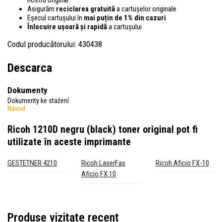
Asigurăm
reciclarea gratuită
a cartușelor originale
Eșecul cartușului în
mai puțin de 1% din cazuri
Înlocuire ușoară și rapidă
a cartușului
Codul producătorului: 430438
Descarca
Dokumenty
Dokumenty ke stažení
Návod
Ricoh 1210D negru (black) toner original
pot fi
utilizate în aceste imprimante
GESTETNER 4210
Ricoh LaserFax
Ricoh Aficio FX-10
Aficio FX 10
Produse vizitate recent