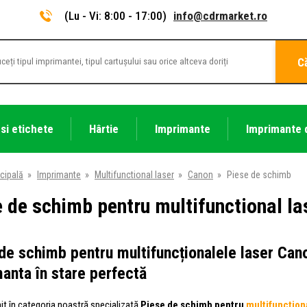
(Lu - Vi: 8:00 - 17:00)
info@cdrmarket.ro
C
 si etichete
Hârtie
Imprimante
Imprimante 
cipală
»
Imprimante
»
Multifunctional laser
»
Canon
»
Piese de schimb
 de schimb pentru multifunctional l
de schimb pentru multifuncționalele laser Can
anta în stare perfectă
nit în categoria noastră specializată
Piese de schimb pentru
multifuncțion