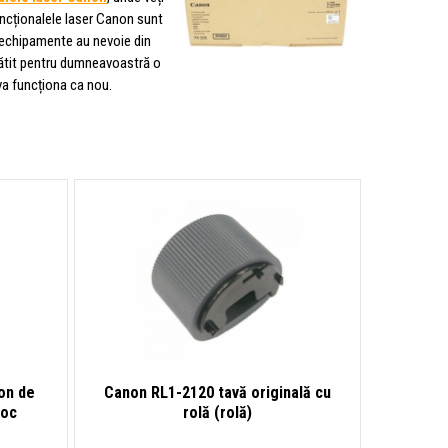
uncționalele laser Canon sunt
ne echipamente au nevoie din
gătit pentru dumneavoastră o
va funcționa ca nou.
on de
Canon RL1-2120 tavă originală cu
toc
rolă (rolă)