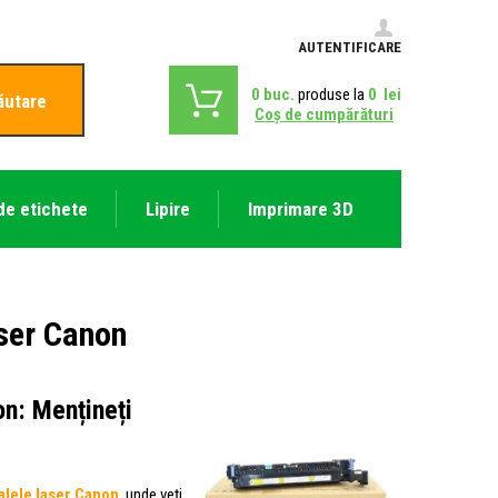
AUTENTIFICARE
0
buc.
produse la
0
lei
ăutare
Coş de cumpărături
de etichete
Lipire
Imprimare 3D
aser Canon
on: Mențineți
alele laser Canon
, unde veți