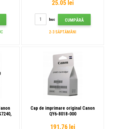
25.05 lei
buc
CUMPĂRĂ
UC
2-3 SĂPTĂMÂNI
 Canon
Cap de imprimare original Canon
G7240,
QY6-8018-000
0Z,
set de
191.76 lei