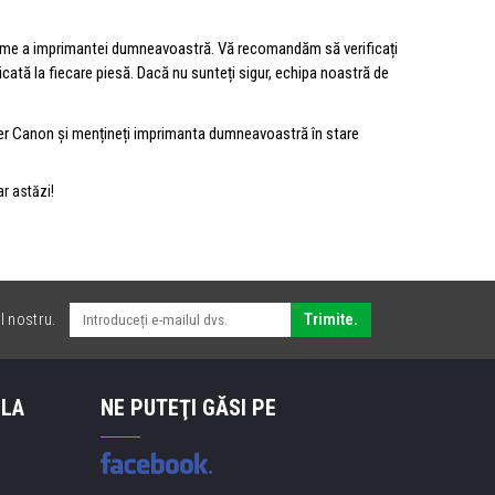
ptime a imprimantei dumneavoastră. Vă recomandăm să verificați
cată la fiecare piesă. Dacă nu sunteți sigur, echipa noastră de
 laser Canon și mențineți imprimanta dumneavoastră în stare
r astăzi!
l nostru.
Trimite.
 LA
NE PUTEŢI GĂSI PE