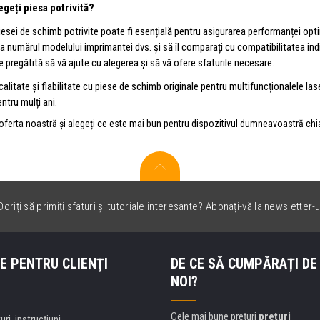
geți piesa potrivită?
iesei de schimb potrivite poate fi esențială pentru asigurarea performanței o
 numărul modelului imprimantei dvs. și să îl comparați cu compatibilitatea indi
e pregătită să vă ajute cu alegerea și să vă ofere sfaturile necesare.
n calitate și fiabilitate cu piese de schimb originale pentru multifuncționalele
ntru mulți ani.
oferta noastră și alegeți ce este mai bun pentru dispozitivul dumneavoastră chia
oriți să primiți sfaturi și tutoriale interesante? Abonați-vă la newsletter-u
E PENTRU CLIENȚI
DE CE SĂ CUMPĂRAȚI DE
NOI?
Cele mai bune preţuri
preţuri
uri, instrucțiuni