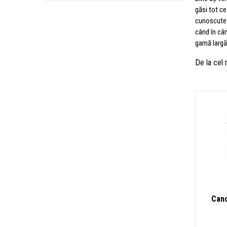
găsi tot ce
cunoscute p
când în câ
gamă largă
De la cel
Cano