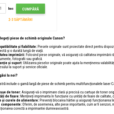
buc
CUMPĂRĂ
2-3 SĂPTĂMÂNI
alegeți piese de schimb originale Canon?
atibilitate și fiabilitate:
Piesele originale sunt proiectate direct pentru dispo
ectă și o durată lungă de viață.
itatea imprimării:
Folosind piese originale, vă asigurați că calitatea imprimării r
mente, fotografii sau grafică.
anție și suport:
Utilizarea pieselor originale poate ajuta la menținerea valabilită
sului la suport și service oficiale.
găsi la noi?
stră include o gamă largă de piese de schimb pentru multifuncționalele laser Ca
tușe de toner:
Asigurați-vă o imprimare clară și precisă cu cartușe de toner or
ăți de fixare:
Mențineți imprimanta în funcțiune cu unități de fixare de calitate, 
e și curele de alimentare:
Preveniți blocarea hârtiei și asigurați funcționarea l
e componente:
Oferim, de asemenea, alte piese importante, cum ar fi senzori, mo
cționarea corectă a imprimantei dumneavoastră.