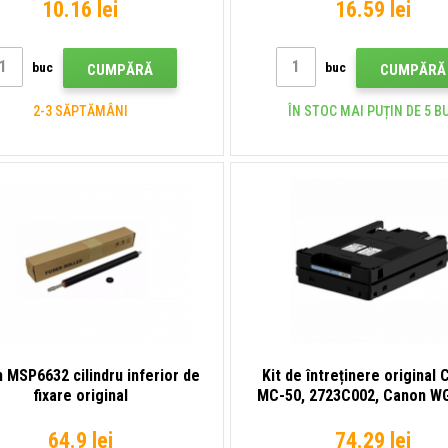
10.16 lei
16.59 lei
buc
buc
CUMPĂRĂ
CUMPĂRĂ
2-3 SĂPTĂMÂNI
ÎN STOC MAI PUȚIN DE 5 B
 MSP6632 cilindru inferior de
Kit de întreținere original
fixare original
MC-50, 2723C002, Canon W
WG7250, WG7250F, WG725
WG7540, WG7550, WG7550, 
64.9 lei
74.29 lei