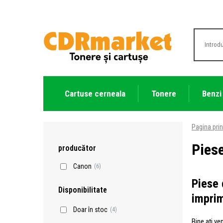
Cartuse cerneala
Tonere
Benzi
Pagina prin
Piese
producător
Canon
(6)
Piese 
Disponibilitate
imprim
Doar în stoc
(4)
Bine ați ve