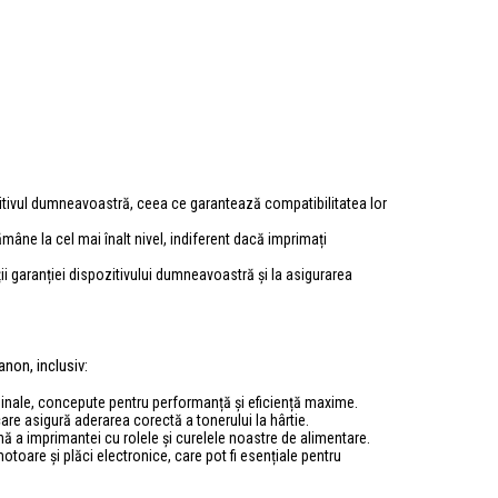
zitivul dumneavoastră, ceea ce garantează compatibilitatea lor
ămâne la cel mai înalt nivel, indiferent dacă imprimați
ții garanției dispozitivului dumneavoastră și la asigurarea
non, inclusiv:
iginale, concepute pentru performanță și eficiență maxime.
care asigură aderarea corectă a tonerului la hârtie.
ină a imprimantei cu rolele și curelele noastre de alimentare.
toare și plăci electronice, care pot fi esențiale pentru