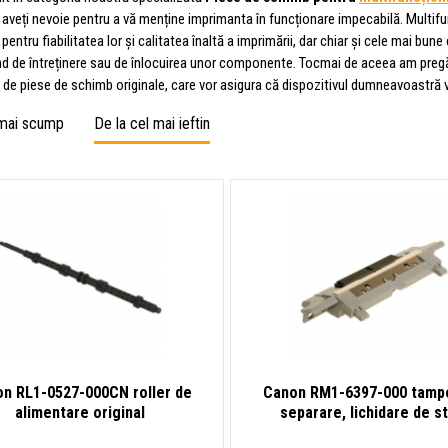
 aveți nevoie pentru a vă menține imprimanta în funcționare impecabilă. Multif
entru fiabilitatea lor și calitatea înaltă a imprimării, dar chiar și cele mai bu
nd de întreținere sau de înlocuirea unor componente. Tocmai de aceea am pre
 de piese de schimb originale, care vor asigura că dispozitivul dumneavoastră 
 mai scump
De la cel mai ieftin
n RL1-0527-000CN roller de
Canon RM1-6397-000 tamp
alimentare original
separare, lichidare de s