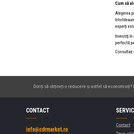
Cum să ale
Alegerea p
întotdeauna
experți est
Investiți î
perfectă pe
Consultați 
Doriți să obțineți o reducere și astfel să economisiți? D
CONTACT
SERVIC
Contact
info@cdrmarket.ro
Tipuri, sfat