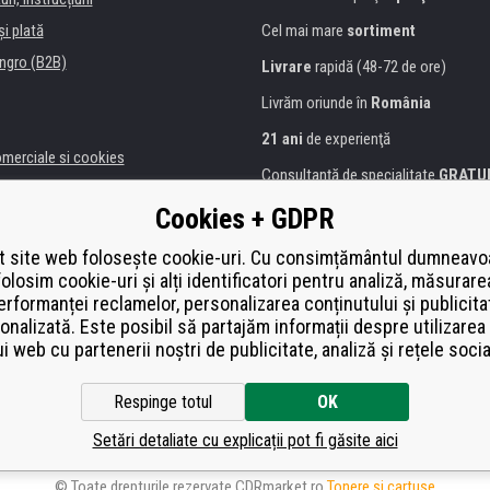
şi plată
Cel mai mare
sortiment
ngro (B2B)
Livrare
rapidă (48-72 de ore)
Livrăm oriunde în
România
21 ani
de experienţă
omerciale si cookies
Consultanţă de specialitate
GRATU
alitate
Abordarea amabilă
Cookies + GDPR
anii și instituţii
Golden
certificat
Heureka
a de imprimante
 site web folosește cookie-uri. Cu consimțământul dumneavo
folosim cookie-uri și alți identificatori pentru analiză, măsurare
Plată
securizată on-line
ă de înlocuire
erformanței reclamelor, personalizarea conținutului și publicita
í od smlouvy
onalizată. Este posibil să partajăm informații despre utilizarea 
ui web cu partenerii noștri de publicitate, analiză și rețele socia
Respinge totul
OK
Setări detaliate cu explicații pot fi găsite aici
© Toate drepturile rezervate CDRmarket.ro
Tonere şi cartuşe