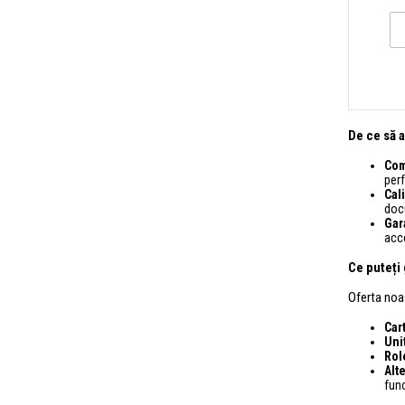
De ce să 
Comp
perf
Cal
docu
Gar
acce
Ce puteți 
Oferta noa
Car
Unit
Rol
Alt
fun