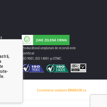
IT
Producătorul umpluturii de rezervă este
certificat
astră,
ISO 9001, ISO 14001 şi STMC.
a
te
site-
le.
Ecommerce solutions
BINARGON.cz