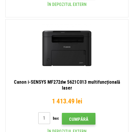
ÎN DEPOZITUL EXTERN
Canon i-SENSYS MF272dw 5621C013 multifuncțională
laser
1 413.49 lei
buc
CUMPĂRĂ
ÎN DEPOZITUL EXTERN