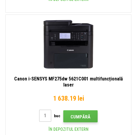
Canon i-SENSYS MF275dw 5621C001 multifuncțională
laser
1 638.19 lei
buc
CUMPĂRĂ
ÎN DEPOZITUL EXTERN