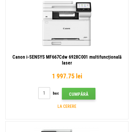
Canon i-SENSYS MF667Cdw 6928C001 multifuncțională
laser
1 997.75 lei
buc
CUMPĂRĂ
LA CERERE