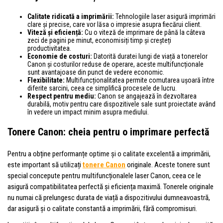
Calitate ridicată a imprimării:
Tehnologiile laser asigură imprimări
clare și precise, care vor lăsa o impresie asupra fiecărui client.
Viteză și eficiență:
Cu o viteză de imprimare de până la câteva
zeci de pagini pe minut, economisiți timp și creșteți
productivitatea.
Economie de costuri:
Datorită duratei lungi de viață a tonerelor
Canon și costurilor reduse de operare, aceste multifuncționale
sunt avantajoase din punct de vedere economic.
Flexibilitate:
Multifuncționalitatea permite comutarea ușoară între
diferite sarcini, ceea ce simplifică procesele de lucru.
Respect pentru mediu:
Canon se angajează în dezvoltarea
durabilă, motiv pentru care dispozitivele sale sunt proiectate având
în vedere un impact minim asupra mediului.
Tonere Canon: cheia pentru o imprimare perfectă
Pentru a obține performanțe optime și o calitate excelentă a imprimării,
este important să utilizați
tonere Canon
originale. Aceste tonere sunt
special concepute pentru multifuncționalele laser Canon, ceea ce le
asigură compatibilitatea perfectă și eficiența maximă. Tonerele originale
nu numai că prelungesc durata de viață a dispozitivului dumneavoastră,
dar asigură și o calitate constantă a imprimării, fără compromisuri.