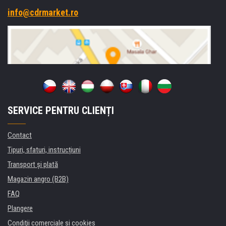
info@cdrmarket.ro
SERVICE PENTRU CLIENȚI
Contact
Tipuri, sfaturi, instrucțiuni
Transport şi plată
Magazin angro (B2B)
FAQ
Plangere
Condiţii comerciale si cookies