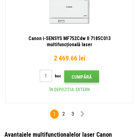
Canon i-SENSYS MF752Cdw II 7185C013
multifuncțională laser
2 469.66 lei
buc
CUMPĂRĂ
ÎN DEPOZITUL EXTERN
1
2
3
Avantajele multifuncționalelor laser Canon