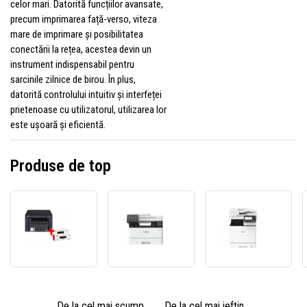
celor mari. Datorită funcțiilor avansate,
precum imprimarea față-verso, viteza
mare de imprimare și posibilitatea
conectării la rețea, acestea devin un
instrument indispensabil pentru
sarcinile zilnice de birou. În plus,
datorită controlului intuitiv și interfeței
prietenoase cu utilizatorul, utilizarea lor
este ușoară și eficientă.
Produse de top
Canon
Canon
Canon
i-
i-
i-
SENSYS
SENSYS
SENS
MF3010
MF461dw
MF84
5252B034
EU
multif
multifuncțională
MFP
laser
laser
5951C020
6162C
De la cel mai scump
De la cel mai ieftin