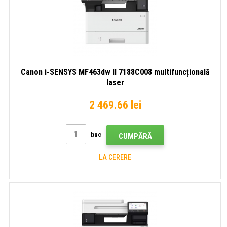
Canon i-SENSYS MF463dw II 7188C008 multifuncțională
laser
2 469.66 lei
buc
CUMPĂRĂ
LA CERERE