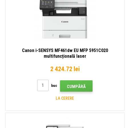
Canon i-SENSYS MF461dw EU MFP 5951C020
multifuncțională laser
2 424.72 lei
buc
CUMPĂRĂ
LA CERERE