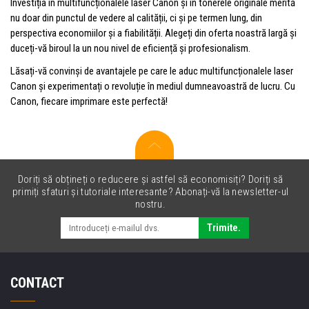
Investiția în multifuncționalele laser Canon și în tonerele originale merită
nu doar din punctul de vedere al calității, ci și pe termen lung, din
perspectiva economiilor și a fiabilității. Alegeți din oferta noastră largă și
duceți-vă biroul la un nou nivel de eficiență și profesionalism.
Lăsați-vă convinși de avantajele pe care le aduc multifuncționalele laser
Canon și experimentați o revoluție în mediul dumneavoastră de lucru. Cu
Canon, fiecare imprimare este perfectă!
Doriți să obțineți o reducere și astfel să economisiți? Doriți să
primiți sfaturi și tutoriale interesante? Abonați-vă la newsletter-ul
nostru.
Trimite.
CONTACT