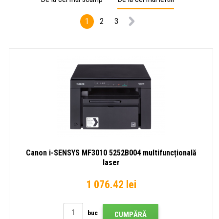
multifuncțională
laser
1
2
3
Canon i-SENSYS MF3010 5252B004 multifuncțională
laser
1 076.42 lei
buc
CUMPĂRĂ