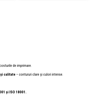
costurile de imprimare.
și calitate
– contururi clare și culori intense.
4001
și ISO 18001.