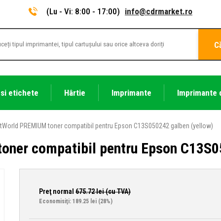
(Lu - Vi: 8:00 - 17:00)
info@cdrmarket.ro
C
 si etichete
Hârtie
Imprimante
Imprimante 
tWorld PREMIUM toner compatibil pentru Epson C13S050242 galben (yellow)
oner compatibil pentru Epson C13S05
Preţ normal
675.72
lei (cu TVA)
Economisiţi: 189.25 lei
(28%)