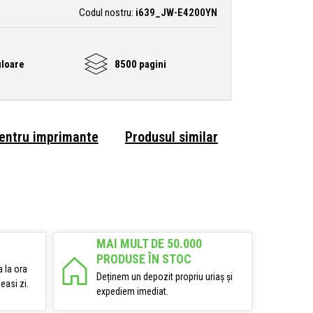
Codul nostru:
i639_JW-E4200YN
loare
8500 pagini
pentru imprimante
Produsul similar
MAI MULT DE 50.000
PRODUSE ÎN STOC
 la ora
Deținem un depozit propriu uriaș și
easi zi.
expediem imediat.