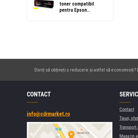
toner compatibil
pentru Epson
C13S050242 galben
(yellow)
Doriți să obțineți o reducere și astfel să economisiți? D
CONTACT
SERVIC
Contact
info@cdrmarket.ro
Tipuri, sfat
Transport 
Magazin a