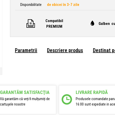
Disponibilitate
de obicei în 3-7 zile
Compatibil
Galben cu
PREMIUM
Parametrii
Descriere produs
Destinat 
GARANTĂM SATISFACŢIA
LIVRARE RAPIDĂ
Vă garantăm că veți fi mulțumiți de
Produsele comandate pana
cartușele noastre
16:00 sunt expediate in ace