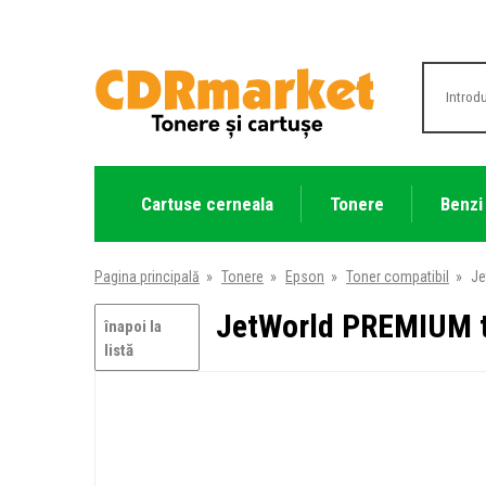
Cartuse cerneala
Tonere
Benzi
Pagina principală
»
Tonere
»
Epson
»
Toner compatibil
»
Je
JetWorld PREMIUM t
înapoi la
listă