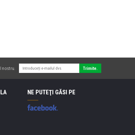
l nostru.
Trimite.
 LA
NE PUTEŢI GĂSI PE