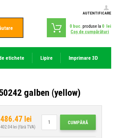
AUTENTIFICARE
0
buc.
produse la
0
lei
ăutare
Coş de cumpărături
de etichete
Lipire
Imprimare 3D
0242 galben (yellow)
486.47
lei
CUMPĂRĂ
402.04
lei (fără TVA)