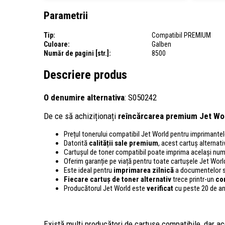
Parametrii
Tip:
Compatibil PREMIUM
Culoare:
Galben
Număr de pagini [str.]:
8500
Descriere produs
O denumire alternativa
: S050242
De ce să achiziționați
reîncărcarea premium Jet Wo
Prețul tonerului compatibil Jet World pentru imprimant
Datorită
calității sale premium
, acest cartuș alternativ
Cartușul de toner compatibil poate imprima același num
Oferim garanție pe viață pentru toate cartușele Jet Worl
Este ideal pentru
imprimarea zilnică
a documentelor sa
Fiecare cartuș de toner alternativ
trece printr-un
co
Producătorul Jet World este
verificat
cu peste 20 de an
Există mulți producători de cartușe compatibile, dar ace