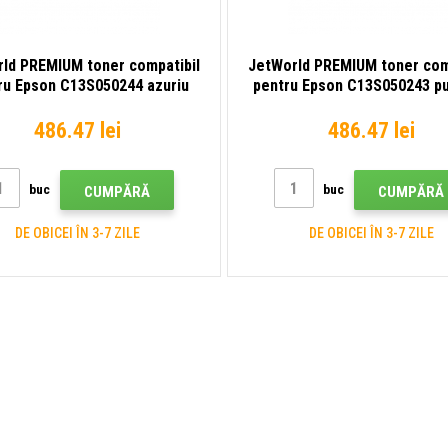
ld PREMIUM toner compatibil
JetWorld PREMIUM toner com
ru Epson C13S050244 azuriu
pentru Epson C13S050243 pu
(cyan)
(magenta)
486.47 lei
486.47 lei
buc
buc
CUMPĂRĂ
CUMPĂRĂ
DE OBICEI ÎN 3-7 ZILE
DE OBICEI ÎN 3-7 ZILE