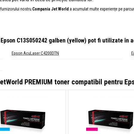
furnizorului nostru.
Compania Jet World
a acumulat multe experiențe pe parcursul
 Epson C13S050242 galben (yellow)
pot fi utilizate în
Epson AcuLaser C4200DTN
E
etWorld PREMIUM toner compatibil pentru Ep