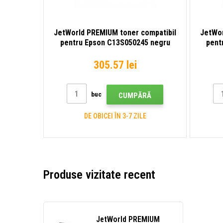
JetWorld PREMIUM toner compatibil
JetWor
pentru Epson C13S050245 negru
pent
(black)
305.57 lei
buc
CUMPĂRĂ
DE OBICEI ÎN 3-7 ZILE
Produse vizitate recent
JetWorld PREMIUM