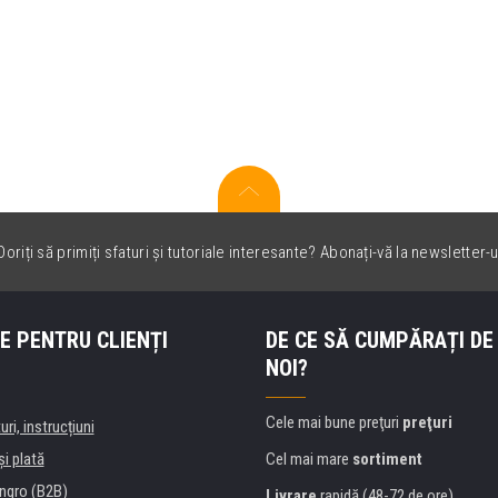
oriți să primiți sfaturi și tutoriale interesante? Abonați-vă la newsletter-u
E PENTRU CLIENȚI
DE CE SĂ CUMPĂRAȚI DE
NOI?
Cele mai bune preţuri
preţuri
uri, instrucțiuni
şi plată
Cel mai mare
sortiment
ngro (B2B)
Livrare
rapidă (48-72 de ore)