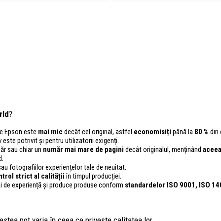
rld
?
ele Epson este
mai mic
decât cel original, astfel
economisiți
până la
80 %
din 
 este potrivit și pentru utilizatorii exigenți.
ăr sau chiar un
număr mai mare de pagini
decât originalul, menținând
aceea
d.
u fotografiilor experiențelor tale de neuitat.
ntrol
strict al calității
în timpul producției.
i de experiență și produce produse conform
standardelor ISO 9001, ISO 1
stea pot varia în ceea ce privește calitatea lor.