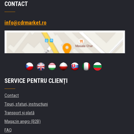
CONTACT
info@cdrmarket.ro
SERVICE PENTRU CLIENȚI
Contact
Tipuri, sfaturi, instrucțiuni
Transport şi plată
Magazin angro (B2B)
FAQ