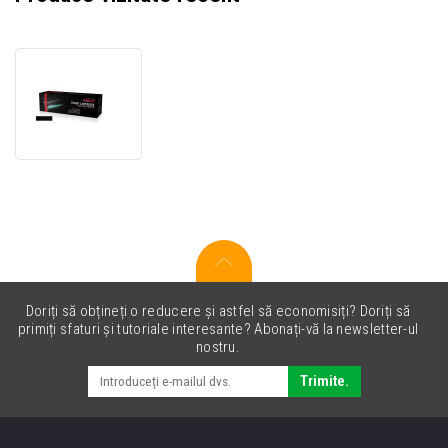
JetWorld
PREMIUM
toner
compatibil
pentru
Canon
T09BK
3020C006
negru
(black)
Doriți să obțineți o reducere și astfel să economisiți? Doriți să
primiți sfaturi și tutoriale interesante? Abonați-vă la newsletter-ul
nostru.
Trimite.