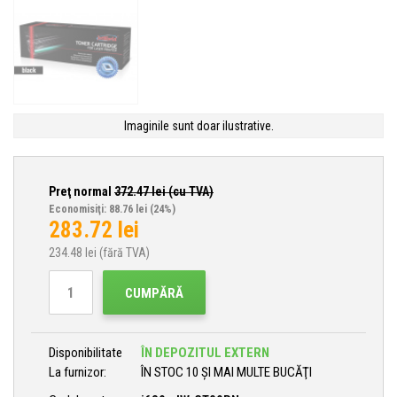
Imaginile sunt doar ilustrative.
Preţ normal
372.47
lei (cu TVA)
Economisiţi: 88.76 lei
(24%)
283.72
lei
234.48
lei (fără TVA)
CUMPĂRĂ
Disponibilitate
ÎN DEPOZITUL EXTERN
La furnizor:
ÎN STOC 10 ȘI MAI MULTE BUCĂŢI