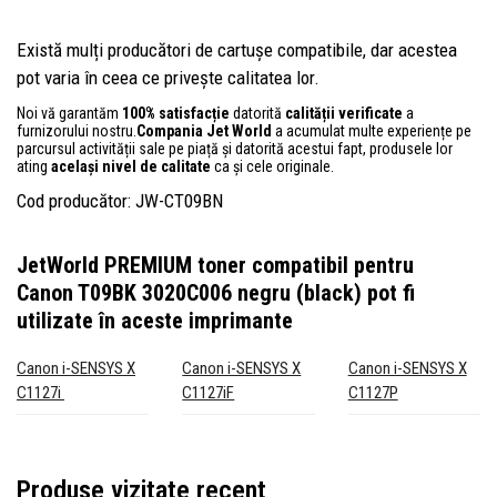
Există mulți producători de cartușe compatibile, dar acestea
pot varia în ceea ce privește calitatea lor.
Noi vă garantăm
100% satisfacție
datorită
calității verificate
a
furnizorului nostru.
Compania Jet World
a acumulat multe experiențe pe
parcursul activității sale pe piață și datorită acestui fapt, produsele lor
ating
același nivel de calitate
ca și cele originale.
Cod producător: JW-CT09BN
JetWorld PREMIUM toner compatibil pentru
Canon T09BK 3020C006 negru (black)
pot fi
utilizate în aceste imprimante
Canon i-SENSYS X
Canon i-SENSYS X
Canon i-SENSYS X
C1127i
C1127iF
C1127P
Produse vizitate recent