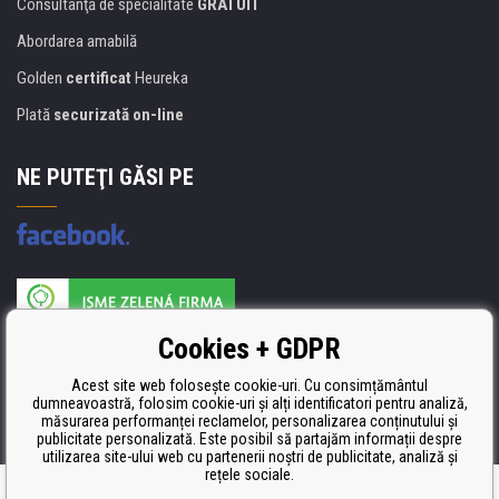
Consultanţă de specialitate
GRATUIT
Abordarea amabilă
Golden
certificat
Heureka
Plată
securizată on-line
NE PUTEŢI GĂSI PE
Producătorul umpluturii de rezervă este certificat
Cookies + GDPR
ISO 9001, ISO 14001 şi STMC.
Acest site web folosește cookie-uri. Cu consimțământul
dumneavoastră, folosim cookie-uri și alți identificatori pentru analiză,
măsurarea performanței reclamelor, personalizarea conținutului și
publicitate personalizată. Este posibil să partajăm informații despre
utilizarea site-ului web cu partenerii noștri de publicitate, analiză și
rețele sociale.