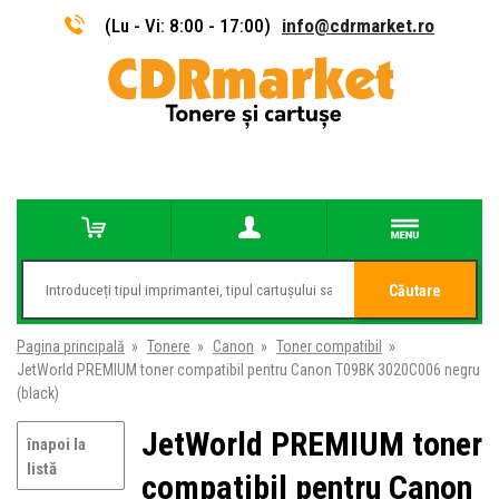
(Lu - Vi: 8:00 - 17:00)
info@cdrmarket.ro
Căutare
Pagina principală
»
Tonere
»
Canon
»
Toner compatibil
»
JetWorld PREMIUM toner compatibil pentru Canon T09BK 3020C006 negru
(black)
JetWorld PREMIUM toner
înapoi la
listă
compatibil pentru Canon