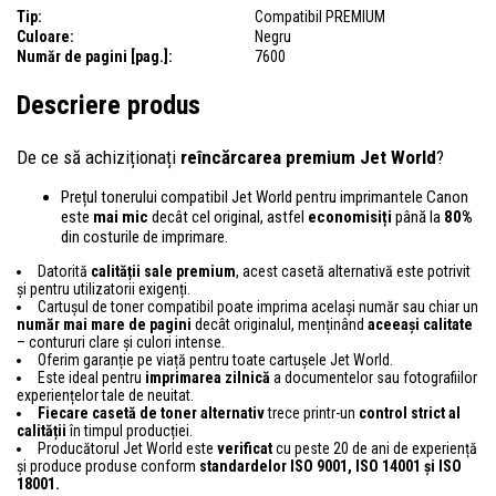
Tip:
Compatibil PREMIUM
Culoare:
Negru
Număr de pagini [pag.]:
7600
Descriere produs
De ce să achiziționați
reîncărcarea premium Jet World
?
Prețul tonerului compatibil Jet World pentru imprimantele Canon
este
mai mic
decât cel original, astfel
economisiți
până la
80%
din costurile de imprimare.
Datorită
calității sale premium
, acest casetă alternativă este potrivit
și pentru utilizatorii exigenți.
Cartușul de toner compatibil poate imprima același număr sau chiar un
număr mai mare de pagini
decât originalul, menținând
aceeași calitate
– contururi clare și culori intense.
Oferim garanție pe viață pentru toate cartușele Jet World.
Este ideal pentru
imprimarea zilnică
a documentelor sau fotografiilor
experiențelor tale de neuitat.
Fiecare casetă de toner alternativ
trece printr-un
control
strict al
calității
în timpul producției.
Producătorul Jet World este
verificat
cu peste 20 de ani de experiență
și produce produse conform
standardelor ISO 9001, ISO 14001
și ISO
18001.