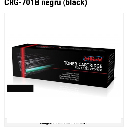
CRG-701B negru (black)
Imaginile sunt doar ilustrative.