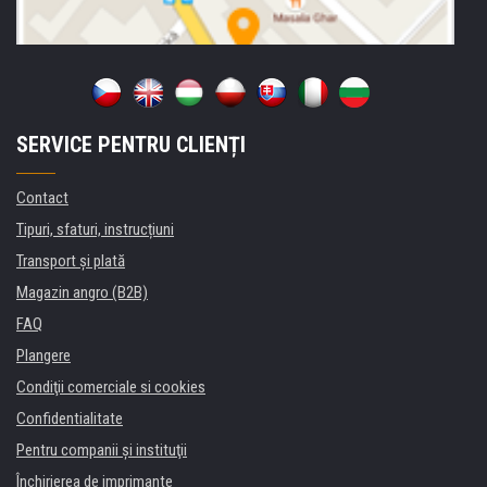
SERVICE PENTRU CLIENȚI
Contact
Tipuri, sfaturi, instrucțiuni
Transport şi plată
Magazin angro (B2B)
FAQ
Plangere
Condiţii comerciale si cookies
Confidentialitate
Pentru companii și instituţii
Închirierea de imprimante