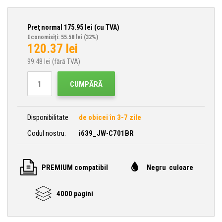
Preţ normal
175.95
lei (cu TVA)
Economisiţi: 55.58 lei
(32%)
120.37
lei
99.48
lei (fără TVA)
CUMPĂRĂ
Disponibilitate
de obicei în 3-7 zile
Codul nostru:
i639_JW-C701BR
PREMIUM compatibil
Negru culoare
4000 pagini