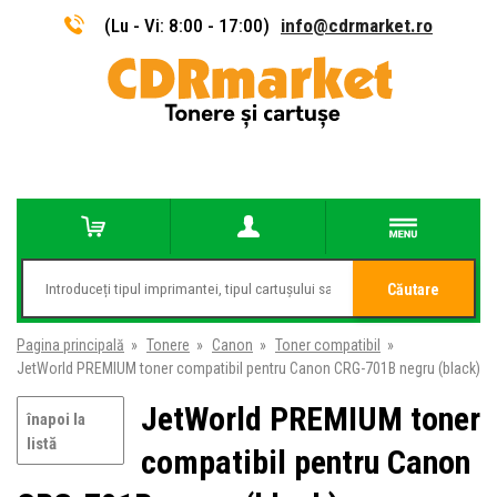
(Lu - Vi: 8:00 - 17:00)
info@cdrmarket.ro
Căutare
Pagina principală
»
Tonere
»
Canon
»
Toner compatibil
»
JetWorld PREMIUM toner compatibil pentru Canon CRG-701B negru (black)
JetWorld PREMIUM toner
înapoi la
listă
compatibil pentru Canon