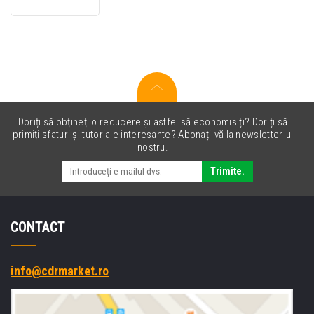
compatibil
pentru
Canon
CRG-
701B
negru
(black)
Doriți să obțineți o reducere și astfel să economisiți? Doriți să
primiți sfaturi și tutoriale interesante? Abonați-vă la newsletter-ul
nostru.
Trimite.
CONTACT
info@cdrmarket.ro