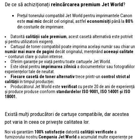
De ce să achiziționați
reîncărcarea premium Jet World
?
Prețul tonerului compatibil Jet World pentru imprimantele Canon
este
mai mic
decât cel original, astfel
economisiți
până la
80%
din costurile de imprimare.
Datorită
calității sale premium
, acest casetă alternativă este potrivit
și pentru utilizatorii exigenți.
Cartușul de toner compatibil poate imprima același număr sau chiar un
număr mai mare de pagini
decât originalul, menținând
aceeași calitate
– contururi clare și culori intense.
Oferim garanție pe viață pentru toate cartușele Jet World.
Este ideal pentru
imprimarea zilnică
a documentelor sau fotografiilor
experiențelor tale de neuitat.
Fiecare casetă de toner alternativ
trece printr-un
control
strict al
calității
în timpul producției.
Producătorul Jet World este
verificat
cu peste 20 de ani de experiență
și produce produse conform
standardelor ISO 9001, ISO 14001
și ISO
18001.
Există mulți producători de cartușe compatibile, dar acestea
pot varia în ceea ce privește calitatea lor.
Noi vă garantăm
100% satisfacție
datorită
calității verificate
a
furnizorului nostru.
Compania Jet World
a acumulat multe experiențe pe