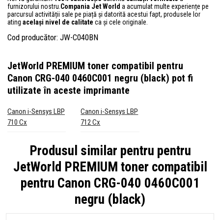
furnizorului nostru.
Compania Jet World
a acumulat multe experiențe pe
parcursul activității sale pe piață și datorită acestui fapt, produsele lor
ating
același nivel de calitate
ca și cele originale.
Cod producător: JW-C040BN
JetWorld PREMIUM toner compatibil pentru
Canon CRG-040 0460C001 negru (black)
pot fi
utilizate în aceste imprimante
Canon i-Sensys LBP
Canon i-Sensys LBP
710 Cx
712 Cx
Produsul similar pentru pentru
JetWorld PREMIUM toner compatibil
pentru Canon CRG-040 0460C001
negru (black)