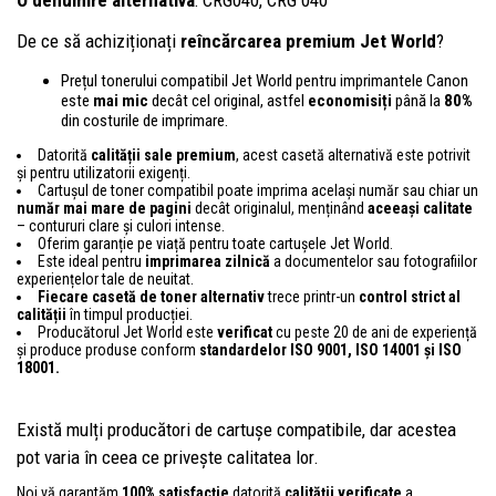
De ce să achiziționați
reîncărcarea premium Jet World
?
Prețul tonerului compatibil Jet World pentru imprimantele Canon
este
mai mic
decât cel original, astfel
economisiți
până la
80%
din costurile de imprimare.
Datorită
calității sale premium
, acest casetă alternativă este potrivit
și pentru utilizatorii exigenți.
Cartușul de toner compatibil poate imprima același număr sau chiar un
număr mai mare de pagini
decât originalul, menținând
aceeași calitate
– contururi clare și culori intense.
Oferim garanție pe viață pentru toate cartușele Jet World.
Este ideal pentru
imprimarea zilnică
a documentelor sau fotografiilor
experiențelor tale de neuitat.
Fiecare casetă de toner alternativ
trece printr-un
control
strict al
calității
în timpul producției.
Producătorul Jet World este
verificat
cu peste 20 de ani de experiență
și produce produse conform
standardelor ISO 9001, ISO 14001
și ISO
18001.
Există mulți producători de cartușe compatibile, dar acestea
pot varia în ceea ce privește calitatea lor.
Noi vă garantăm
100% satisfacție
datorită
calității verificate
a