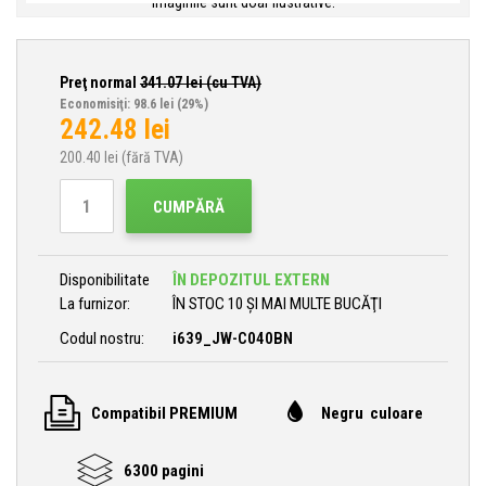
Imaginile sunt doar ilustrative.
Preţ normal
341.07
lei (cu TVA)
Economisiţi: 98.6 lei
(29%)
242.48
lei
200.40
lei (fără TVA)
CUMPĂRĂ
Disponibilitate
ÎN DEPOZITUL EXTERN
La furnizor:
ÎN STOC 10 ȘI MAI MULTE BUCĂŢI
Codul nostru:
i639_JW-C040BN
Compatibil PREMIUM
Negru culoare
6300 pagini