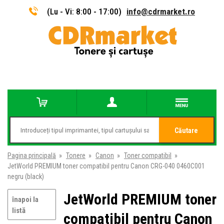
(Lu - Vi: 8:00 - 17:00)
info@cdrmarket.ro
Căutare
Pagina principală
»
Tonere
»
Canon
»
Toner compatibil
»
JetWorld PREMIUM toner compatibil pentru Canon CRG-040 0460C001
negru (black)
JetWorld PREMIUM toner
înapoi la
listă
compatibil pentru Canon