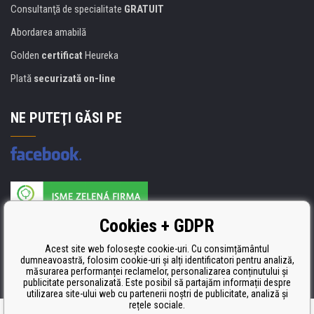
Consultanţă de specialitate
GRATUIT
Abordarea amabilă
Golden
certificat
Heureka
Plată
securizată on-line
NE PUTEŢI GĂSI PE
Producătorul umpluturii de rezervă este certificat
Cookies + GDPR
ISO 9001, ISO 14001 şi STMC.
Acest site web folosește cookie-uri. Cu consimțământul
dumneavoastră, folosim cookie-uri și alți identificatori pentru analiză,
măsurarea performanței reclamelor, personalizarea conținutului și
publicitate personalizată. Este posibil să partajăm informații despre
utilizarea site-ului web cu partenerii noștri de publicitate, analiză și
rețele sociale.