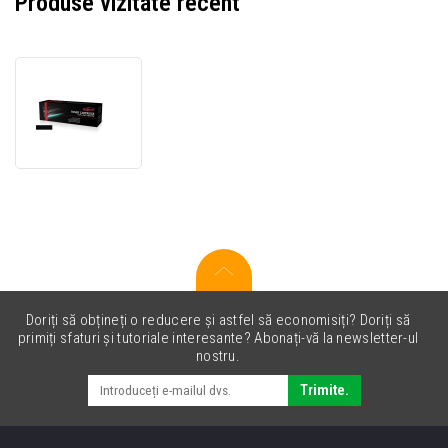
Produse vizitate recent
JetWorld
PREMIUM
toner
compatibil
pentru
Canon
CRG-
040
0460C001
negru
(black)
Doriți să obțineți o reducere și astfel să economisiți? Doriți să
primiți sfaturi și tutoriale interesante? Abonați-vă la newsletter-ul
nostru.
Trimite.