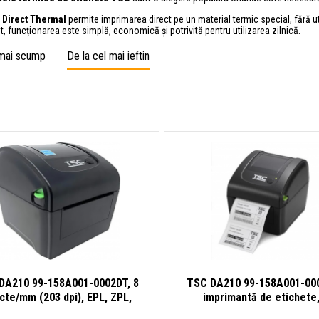
a
Direct Thermal
permite imprimarea direct pe un material termic special, fără ut
t, funcționarea este simplă, economică și potrivită pentru utilizarea zilnică.
 mai scump
De la cel mai ieftin
DA210 99-158A001-0002DT, 8
TSC DA210 99-158A001-000
cte/mm (203 dpi), EPL, ZPL,
imprimantă de etichete,
, TSPL-EZ, USB, imprimantă de
puncte/mm (203 dpi), EPL,