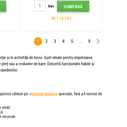
buc
CUMPĂRĂ
ÎN 7-10 ZILE
1
2
3
4
5
...
9
ie și în activități de birou. Sunt ideale pentru imprimarea
preț sau a codurilor de bare. Datorită funcționării fiabile și
xpedierilor.
utorul căldurii pe
etichete termice
speciale, fără a fi nevoie de
 retail.
zi.
e necesar.
.