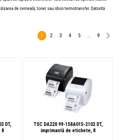
ilizarea de cerneală, toner sau ribon termotransfer. Datorită
1
2
3
4
5
...
9
3 DT,
TSC DA220 99-158A015-2102 DT,
 8
imprimantă de etichete, 8
 ZPL,
puncte/mm (203 dpi), RTC, USB,