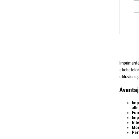
Imprimantel
etichetelor
utilizării 
Avantaj
Imp
alt
Fun
Imp
Int
Mod
Per