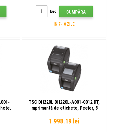
buc
CUMPĂRĂ
ÎN 7-10 ZILE
A001-
TSC DH220L DH220L-A001-0012 DT,
chete,
imprimantă de etichete, Peeler, 8
afișaj,
puncte/mm (203 dpi), peeler, RTC,
232,
afișaj, USB, USB Host, RS232,
1 998.19 lei
Ethernet, kit (USB)