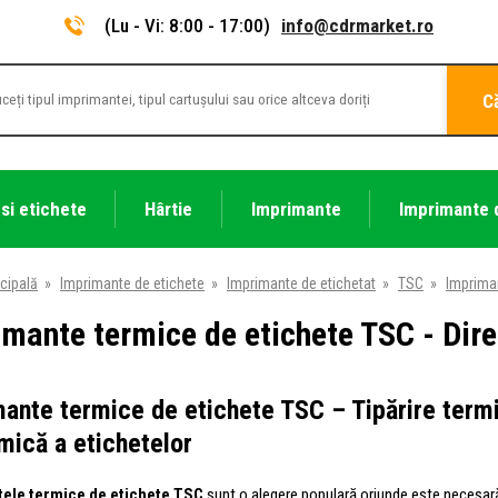
(Lu - Vi: 8:00 - 17:00)
info@cdrmarket.ro
C
 si etichete
Hârtie
Imprimante
Imprimante 
cipală
»
Imprimante de etichete
»
Imprimante de etichetat
»
TSC
»
Imprima
mante termice de etichete TSC - Dir
ante termice de etichete TSC – Tipărire termi
ică a etichetelor
ele termice de etichete TSC
sunt o alegere populară oriunde este necesară t