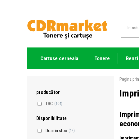
Cartuse cerneala
Tonere
Benzi
Pagina prin
Impri
producător
TSC
(104)
Imprim
Disponibilitate
econom
Doar în stoc
(14)
Imprimant