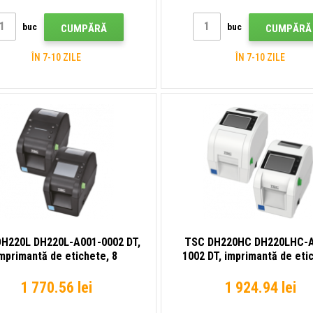
buc
buc
CUMPĂRĂ
CUMPĂRĂ
ÎN 7-10 ZILE
ÎN 7-10 ZILE
H220L DH220L-A001-0002 DT,
TSC DH220HC DH220LHC-
mprimantă de etichete, 8
1002 DT, imprimantă de eti
te/mm (203 dpi), RTC, afișaj,
LED, 8 puncte/mm (203 dpi), 
USB Host, RS232, Ethernet, kit
RTC, USB, gazdă USB, RS
1 770.56 lei
1 924.94 lei
(USB)
Ethernet, kit (USB)