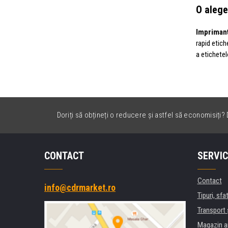
O alege
Imprimant
rapid etich
a etichetel
Doriți să obțineți o reducere și astfel să economisiți? D
CONTACT
SERVIC
Contact
info@cdrmarket.ro
Tipuri, sfat
Transport 
Magazin a