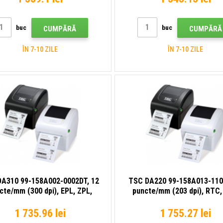
(USB)
buc
buc
CUMPĂRĂ
CUMPĂRĂ
ÎN 7-10 ZILE
ÎN 7-10 ZILE
A310 99-158A002-0002DT, 12
TSC DA220 99-158A013-110
cte/mm (300 dpi), EPL, ZPL,
puncte/mm (203 dpi), RTC,
ZPLII, TSPL-EZ, DPL, USB,
ZPL, ZPLII, TSPL-EZ, USB, 
imprimantă de etichete
USB, RS232, Ethernet, impr
1 735.96 lei
1 755.27 lei
de etichete