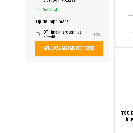
BlueTooth + RS232
Arata tot
Tip de imprimare
DT - imprimare termică
(100)
directă
AFIȘEAZĂ MAI MULTE FILTRE
TSC D
imp
punc
USB, 