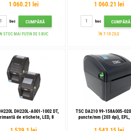
etichete
ZPLII, TSPL-EZ, USB
1 060.21 lei
1 060.21 lei
buc
buc
CUMPĂRĂ
CUMPĂRĂ
ÎN STOC MAI PUȚIN DE 5 BUC
ÎN 7-10 ZILE
H220L DH220L-A001-1002 DT,
TSC DA210 99-158A005-020
rimantă de etichete, LED, 8
puncte/mm (203 dpi), EPL,
te/mm (203 dpi), afișaj, RTC,
ZPLII, TSPL-EZ, USB, BT (
USB Host, RS232, Ethernet, kit
imprimantă de etichet
1 539.1 lei
1 543.15 lei