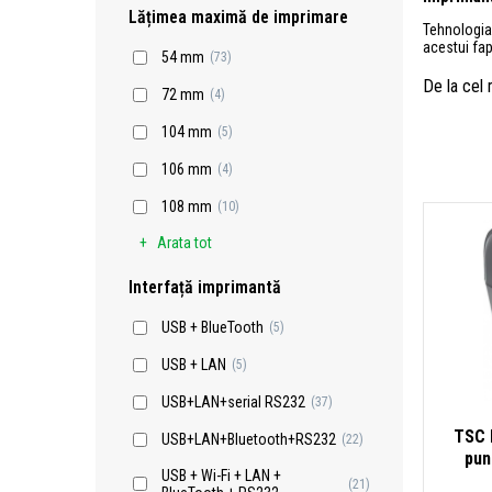
Lățimea maximă de imprimare
Tehnologi
acestui fap
54 mm
(73)
De la cel
72 mm
(4)
104 mm
(5)
106 mm
(4)
108 mm
(10)
Arata tot
Interfață imprimantă
USB + BlueTooth
(5)
USB + LAN
(5)
USB+LAN+serial RS232
(37)
TSC 
USB+LAN+Bluetooth+RS232
(22)
pun
USB + Wi-Fi + LAN +
ZPLII
(21)