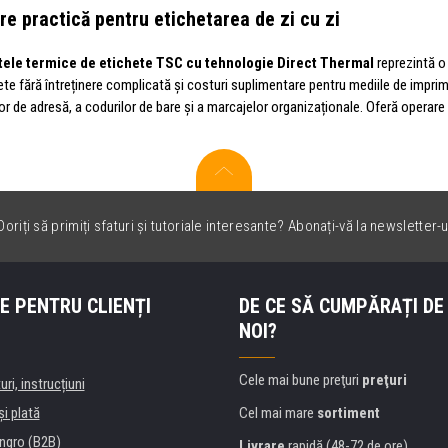
re practică pentru etichetarea de zi cu zi
ele termice de etichete TSC cu tehnologie Direct Thermal
reprezintă o 
ete fără întreținere complicată și costuri suplimentare pentru mediile de impri
or de adresă, a codurilor de bare și a marcajelor organizaționale. Oferă operare sim
oriți să primiți sfaturi și tutoriale interesante? Abonați-vă la newsletter-u
E PENTRU CLIENȚI
DE CE SĂ CUMPĂRAȚI DE
NOI?
Cele mai bune preţuri
preţuri
uri, instrucțiuni
şi plată
Cel mai mare
sortiment
ngro (B2B)
Livrare
rapidă (48-72 de ore)