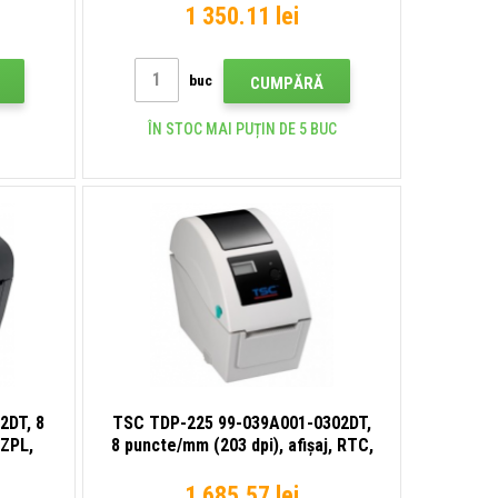
Ethernet
1 350.11 lei
buc
CUMPĂRĂ
ÎN STOC MAI PUȚIN DE 5 BUC
2DT, 8
TSC TDP-225 99-039A001-0302DT,
 ZPL,
8 puncte/mm (203 dpi), afișaj, RTC,
iOS),
TSPL-EZ, USB, Ethernet,
e
imprimantă de etichete
1 685.57 lei