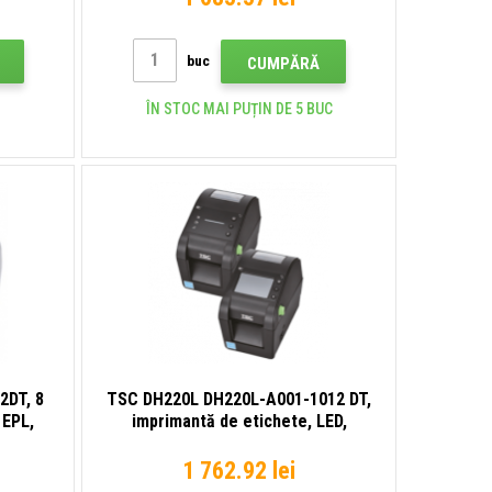
buc
CUMPĂRĂ
ÎN STOC MAI PUȚIN DE 5 BUC
2DT, 8
TSC DH220L DH220L-A001-1012 DT,
 EPL,
imprimantă de etichete, LED,
gazdă
Peeler, 8 puncte/mm (203 dpi),
imantă
peeler, disp., RTC, USB, USB Host,
1 762.92 lei
RS232, Ethernet, kit (USB)