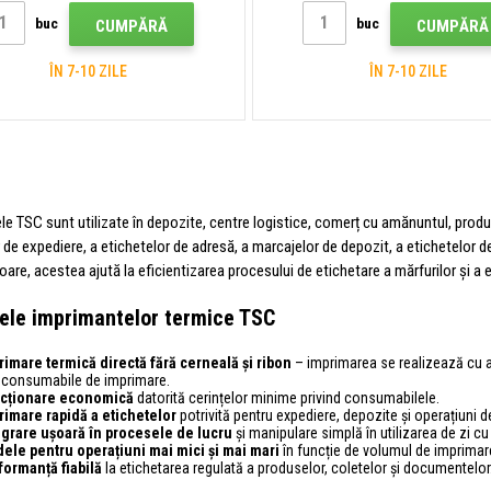
buc
buc
CUMPĂRĂ
CUMPĂRĂ
ÎN 7-10 ZILE
ÎN 7-10 ZILE
e TSC sunt utilizate în depozite, centre logistice, comerț cu amănuntul, producț
 de expediere, a etichetelor de adresă, a marcajelor de depozit, a etichetelor de 
ușoare, acestea ajută la eficientizarea procesului de etichetare a mărfurilor și a e
ele imprimantelor termice TSC
rimare termică directă fără cerneală și ribon
– imprimarea se realizează cu aj
e consumabile de imprimare.
cționare economică
datorită cerințelor minime privind consumabilele.
rimare rapidă a etichetelor
potrivită pentru expediere, depozite și operațiuni de
egrare ușoară în procesele de lucru
și manipulare simplă în utilizarea de zi cu 
ele pentru operațiuni mai mici și mai mari
în funcție de volumul de imprimar
formanță fiabilă
la etichetarea regulată a produselor, coletelor și documentelor