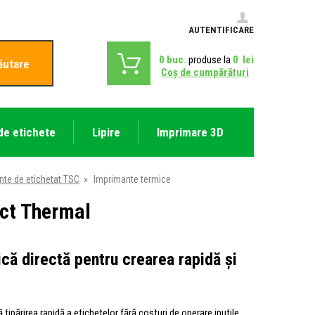
AUTENTIFICARE
0
buc.
produse la
0
lei
ăutare
Coş de cumpărături
de etichete
Lipire
Imprimare 3D
nte de etichetat TSC
»
Imprimante termice
ect Thermal
că directă pentru crearea rapidă și
ipărirea rapidă a etichetelor fără costuri de operare inutile.