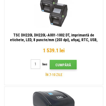
TSC DH220L DH220L-A001-1002 DT, imprimantă de
etichete, LED, 8 puncte/mm (203 dpi), afișaj, RTC, USB,
USB Host, RS232, Ethernet, kit (USB)
1 539.1 lei
buc
CUMPĂRĂ
ÎN 7-10 ZILE