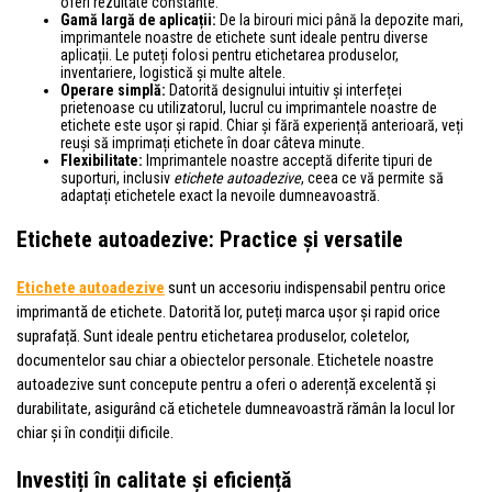
oferi rezultate constante.
Gamă largă de aplicații:
De la birouri mici până la depozite mari,
imprimantele noastre de etichete sunt ideale pentru diverse
aplicații. Le puteți folosi pentru etichetarea produselor,
inventariere, logistică și multe altele.
Operare simplă:
Datorită designului intuitiv și interfeței
prietenoase cu utilizatorul, lucrul cu imprimantele noastre de
etichete este ușor și rapid. Chiar și fără experiență anterioară, veți
reuși să imprimați etichete în doar câteva minute.
Flexibilitate:
Imprimantele noastre acceptă diferite tipuri de
suporturi, inclusiv
etichete autoadezive
, ceea ce vă permite să
adaptați etichetele exact la nevoile dumneavoastră.
Etichete autoadezive: Practice și versatile
Etichete autoadezive
sunt un accesoriu indispensabil pentru orice
imprimantă de etichete. Datorită lor, puteți marca ușor și rapid orice
suprafață. Sunt ideale pentru etichetarea produselor, coletelor,
documentelor sau chiar a obiectelor personale. Etichetele noastre
autoadezive sunt concepute pentru a oferi o aderență excelentă și
durabilitate, asigurând că etichetele dumneavoastră rămân la locul lor
chiar și în condiții dificile.
Investiți în calitate și eficiență