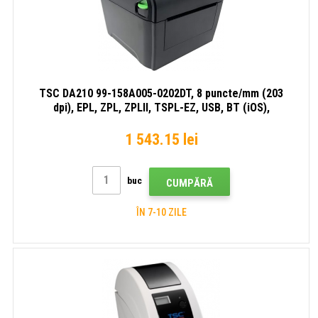
TSC DA210 99-158A005-0202DT, 8 puncte/mm (203
dpi), EPL, ZPL, ZPLII, TSPL-EZ, USB, BT (iOS),
imprimantă de etichete
1 543.15 lei
buc
CUMPĂRĂ
ÎN 7-10 ZILE