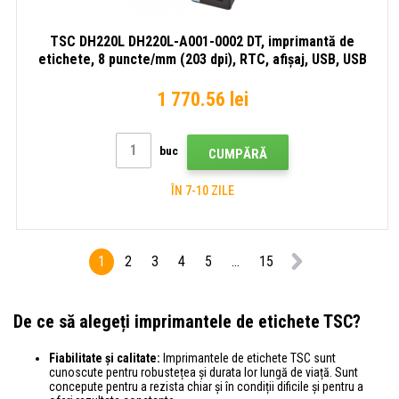
TSC DH220L DH220L-A001-0002 DT, imprimantă de
etichete, 8 puncte/mm (203 dpi), RTC, afișaj, USB, USB
Host, RS232, Ethernet, kit (USB)
1 770.56 lei
buc
CUMPĂRĂ
ÎN 7-10 ZILE
1
2
3
4
5
...
15
De ce să alegeți imprimantele de etichete TSC?
Fiabilitate și calitate:
Imprimantele de etichete TSC sunt
cunoscute pentru robustețea și durata lor lungă de viață. Sunt
concepute pentru a rezista chiar și în condiții dificile și pentru a