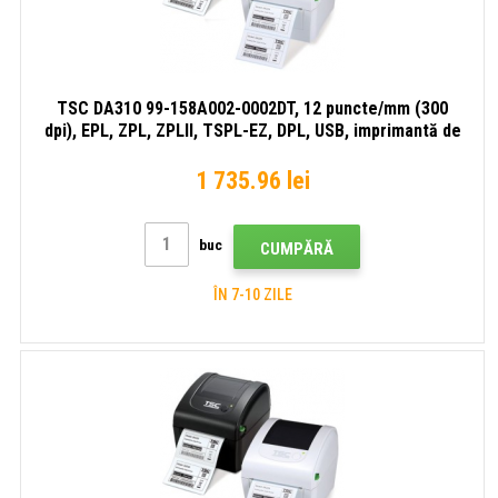
TSC DA310 99-158A002-0002DT, 12 puncte/mm (300
dpi), EPL, ZPL, ZPLII, TSPL-EZ, DPL, USB, imprimantă de
etichete
1 735.96 lei
buc
CUMPĂRĂ
ÎN 7-10 ZILE