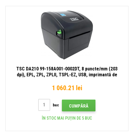
(203
(203
(203
dpi),
dpi),
dpi),
RTC,
RTC,
TSPL-
USB,
afișaj,
EZ,
Ethernet
USB,
USB,
USB
RS232
Host,
Ether
RS232,
Ethernet,
kit
(USB)
TSC DA210 99-158A001-0002DT, 8 puncte/mm (203
dpi), EPL, ZPL, ZPLII, TSPL-EZ, USB, imprimantă de
etichete
1 060.21 lei
buc
CUMPĂRĂ
ÎN STOC MAI PUȚIN DE 5 BUC