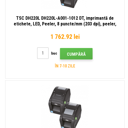
TSC DH220L DH220L-A001-1012 DT, imprimantă de
etichete, LED, Peeler, 8 puncte/mm (203 dpi), peeler,
disp., RTC, USB, USB Host, RS232, Ethernet, kit (USB)
1 762.92 lei
buc
CUMPĂRĂ
ÎN 7-10 ZILE