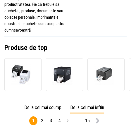
productivitatea. Fie că trebuie să
etichetați produse, documente sau
obiecte personale, imprimantele
noastre de etichete sunt aici pentru
dumneavoastră.
Produse de top
TSC
TSC
TSC
DA220
MB241
TE210
99-
MB241-
99-
158A015-
A001-
065A3
2102
0202
00LF0
DT,
TT,
TT,
imprimantă
imprimantă
impri
De la cel mai scump
De la cel mai ieftin
de
de
de
etichete,
etichete,
etiche
1
2
3
4
5
...
15
8
8
8
puncte/mm
puncte/mm
punct