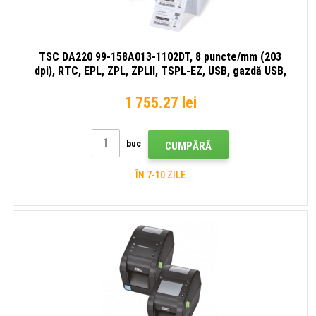
TSC DA220 99-158A013-1102DT, 8 puncte/mm (203
dpi), RTC, EPL, ZPL, ZPLII, TSPL-EZ, USB, gazdă USB,
RS232, Ethernet, imprimantă de etichete
1 755.27 lei
buc
CUMPĂRĂ
ÎN 7-10 ZILE