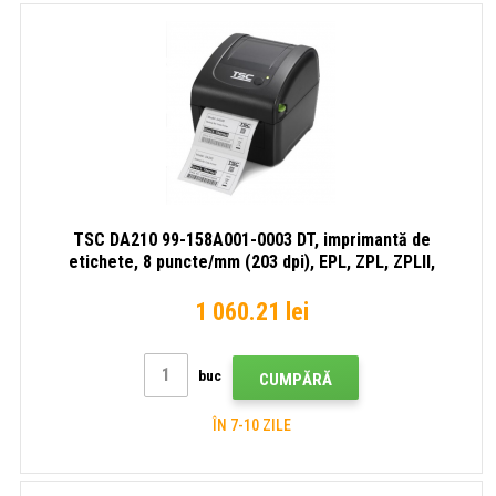
TSC DA210 99-158A001-0003 DT, imprimantă de
etichete, 8 puncte/mm (203 dpi), EPL, ZPL, ZPLII,
TSPL-EZ, USB
1 060.21 lei
buc
CUMPĂRĂ
ÎN 7-10 ZILE