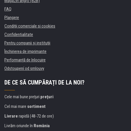
Magazin angro (B2B)
FAQ
Plangere
Condiţii comerciale si cookies
Confidentialitate
Pentru companii și instituţii
Închirierea de imprimante
Performanță de înlocuire
Odstoupení od smlouvy
DE CE SĂ CUMPĂRAȚI DE LA NOI?
Cele mai bune preţuri
preţuri
Cel mai mare
sortiment
Livrare
rapidă (48-72 de ore)
Livrăm oriunde în
România