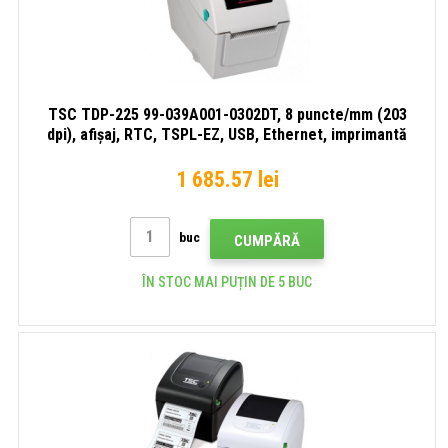
TSC TDP-225 99-039A001-0302DT, 8 puncte/mm (203
dpi), afișaj, RTC, TSPL-EZ, USB, Ethernet, imprimantă
de etichete
1 685.57 lei
buc
CUMPĂRĂ
ÎN STOC MAI PUȚIN DE 5 BUC