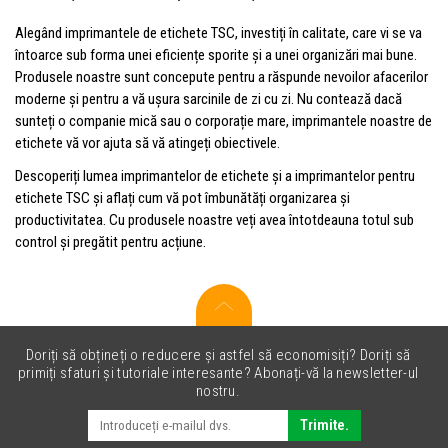
Alegând imprimantele de etichete TSC, investiți în calitate, care vi se va
întoarce sub forma unei eficiențe sporite și a unei organizări mai bune.
Produsele noastre sunt concepute pentru a răspunde nevoilor afacerilor
moderne și pentru a vă ușura sarcinile de zi cu zi. Nu contează dacă
sunteți o companie mică sau o corporație mare, imprimantele noastre de
etichete vă vor ajuta să vă atingeți obiectivele.
Descoperiți lumea imprimantelor de etichete și a imprimantelor pentru
etichete TSC și aflați cum vă pot îmbunătăți organizarea și
productivitatea. Cu produsele noastre veți avea întotdeauna totul sub
control și pregătit pentru acțiune.
Doriți să obțineți o reducere și astfel să economisiți? Doriți să
primiți sfaturi și tutoriale interesante? Abonați-vă la newsletter-ul
nostru.
Trimite.