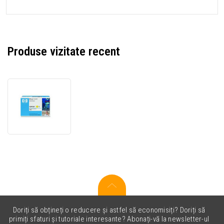
Produse vizitate recent
HP
643A
Q5952A
galben
(yellow)
toner
original
Doriți să obțineți o reducere și astfel să economisiți? Doriți să
primiți sfaturi și tutoriale interesante? Abonați-vă la newsletter-ul