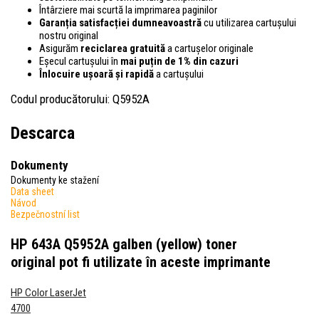
Întârziere mai scurtă la imprimarea paginilor
Garanția satisfacției dumneavoastră
cu utilizarea cartușului
nostru original
Asigurăm
reciclarea gratuită
a cartușelor originale
Eșecul cartușului în
mai puțin de 1% din cazuri
Înlocuire ușoară și rapidă
a cartușului
Codul producătorului: Q5952A
Descarca
Dokumenty
Dokumenty ke stažení
Data sheet
Návod
Bezpečnostní list
HP 643A Q5952A galben (yellow) toner
original
pot fi utilizate în aceste imprimante
HP Color LaserJet
4700