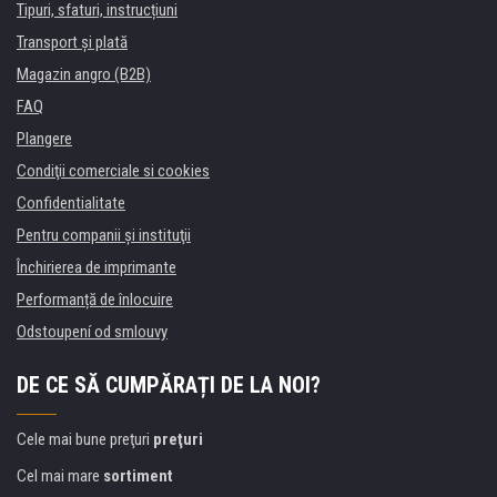
Tipuri, sfaturi, instrucțiuni
Transport şi plată
Magazin angro (B2B)
FAQ
Plangere
Condiţii comerciale si cookies
Confidentialitate
Pentru companii și instituţii
Închirierea de imprimante
Performanță de înlocuire
Odstoupení od smlouvy
DE CE SĂ CUMPĂRAȚI DE LA NOI?
Cele mai bune preţuri
preţuri
Cel mai mare
sortiment