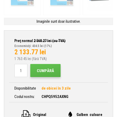
Imaginile sunt doar ilustrative.
Preţ normal
2 568.27
lei (cu TVA)
Economisiţi: 434.5 lei
(17%)
2 133.77
lei
1 763.45
lei (fără TVA)
CUMPĂRĂ
Disponibilitate
de obicei în 3 zile
Codul nostru:
CHPQ5952AXNG
Original
Galben culoare