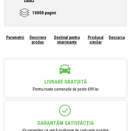
10000 pagini
Parametrii
Descriere
Destinat pentru
Produsul
Descarca
produs
imprimante
similar
LIVRARE GRATUITĂ
Pentru toate comenzile de peste 699 lei
GARANTĂM SATISFACŢIA
Vă garantăm că veți fi mulțumiți de cartușele noastre