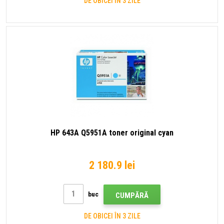
DE OBICEI ÎN 3 ZILE
HP 643A Q5951A toner original cyan
2 180.9 lei
buc
CUMPĂRĂ
DE OBICEI ÎN 3 ZILE