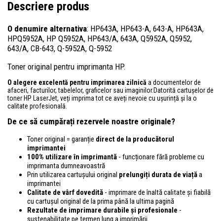
Descriere produs
O denumire alternativa
: HP643A, HP643-A, 643-A, HP643A,
HPQ5952A, HP Q5952A, HP643/A, 643A, Q5952A, Q5952,
643/A, CB-643, Q-5952A, Q-5952
Toner original pentru imprimanta HP.
O alegere excelentă pentru imprimarea zilnică
a documentelor de
afaceri, facturilor, tabelelor, graficelor sau imaginilor.Datorită cartușelor de
toner HP LaserJet, veți imprima tot ce aveți nevoie cu ușurință și la o
calitate profesională.
De ce să cumpărați rezervele noastre originale?
Toner original = garanție
direct de la producătorul
imprimantei
100% utilizare în imprimantă
- funcționare fără probleme cu
imprimanta dumneavoastră
Prin utilizarea cartușului original
prelungiți durata de viață
a
imprimantei
Calitate de vârf dovedită
- imprimare de înaltă calitate și fiabilă
cu cartușul original de la prima până la ultima pagină
Rezultate de imprimare durabile și profesionale
-
sustenabilitate pe termen lung a imprimării