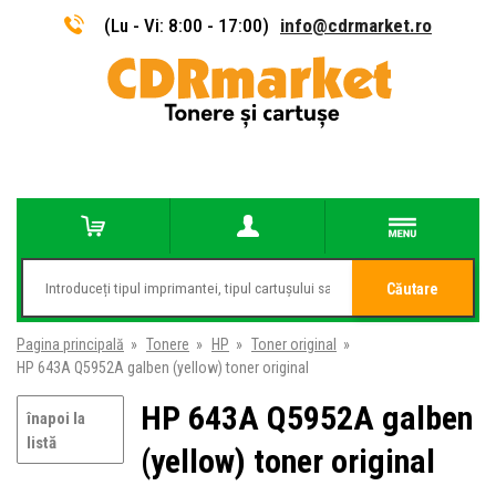
(Lu - Vi: 8:00 - 17:00)
info@cdrmarket.ro
Căutare
Pagina principală
»
Tonere
»
HP
»
Toner original
»
HP 643A Q5952A galben (yellow) toner original
HP 643A Q5952A galben
înapoi la
listă
(yellow) toner original