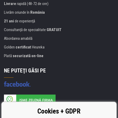
Livrare
rapidă (48-72 de ore)
Livrăm oriunde în
România
21 ani
de experienţă
Consultanţă de specialitate
GRATUIT
Abordarea amabilă
Golden
certificat
Heureka
Plată
securizată on-line
NE PUTEŢI GĂSI PE
Producătorul umpluturii de rezervă este certificat
Cookies + GDPR
ISO 9001, ISO 14001 şi STMC.