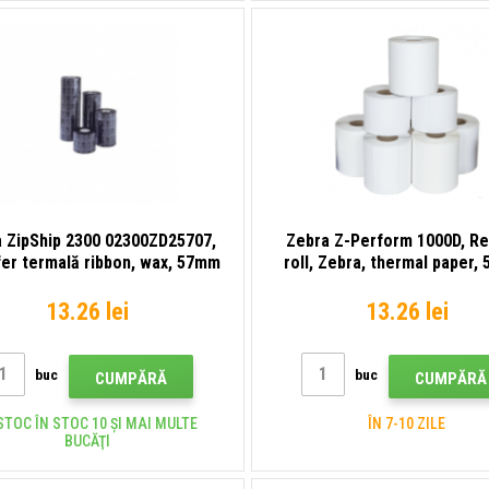
 ZipShip 2300 02300ZD25707,
Zebra Z-Perform 1000D, Re
fer termală ribbon, wax, 57mm
roll, Zebra, thermal paper,
rolls/box 50 rolls/box
13.26 lei
13.26 lei
buc
buc
CUMPĂRĂ
CUMPĂRĂ
STOC ÎN STOC 10 ȘI MAI MULTE
ÎN 7-10 ZILE
BUCĂŢI