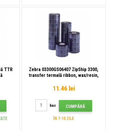
că TTR
Zebra 03300GS06407 ZipShip 3300,
ră
transfer termală ribbon, wax/resin,
64mm
11.46 lei
buc
CUMPĂRĂ
ULTE
ÎN 7-10 ZILE