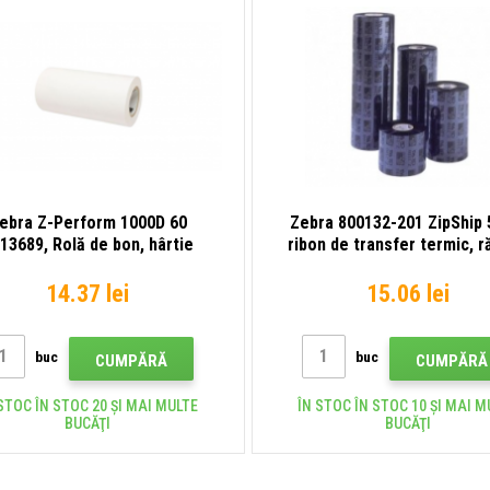
ebra Z-Perform 1000D 60
Zebra 800132-201 ZipShip 
13689, Rolă de bon, hârtie
ribon de transfer termic, r
termică, 58mm
33mm
14.37 lei
15.06 lei
buc
buc
CUMPĂRĂ
CUMPĂRĂ
STOC ÎN STOC 20 ȘI MAI MULTE
ÎN STOC ÎN STOC 10 ȘI MAI M
BUCĂŢI
BUCĂŢI