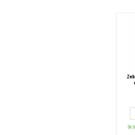
Zeb
ÎN 