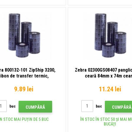
ra 800132-101 ZipShip 3200,
Zebra 02300GS08407 pangli
ribon de transfer termic,
ceară 84mm x 74m cea
ceară/rășină, 33 mm
9.89 lei
11.24 lei
buc
buc
CUMPĂRĂ
CUMPĂRĂ
ÎN STOC MAI PUȚIN DE 5 BUC
ÎN STOC ÎN STOC 50 ȘI MAI M
BUCĂŢI