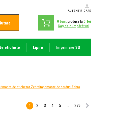
AUTENTIFICARE
0
buc.
produse la
0
lei
ăutare
Coş de cumpărături
de etichete
Lipire
Imprimare 3D
rimante de etichetat Zebra
Imprimante de carduri Zebra
1
2
3
4
5
...
279