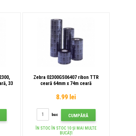
2300,
Zebra 02300GS06407 ribon TTR
ară, 33
ceară 64mm x 74m ceară
8.99 lei
buc
CUMPĂRĂ
ÎN STOC ÎN STOC 10 ȘI MAI MULTE
BUCĂŢI