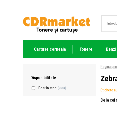
Cartuse cerneala
Tonere
Benzi
Pagina prin
Zebr
Disponibilitate
Doar în stoc
(2084)
Etichete a
De la cel