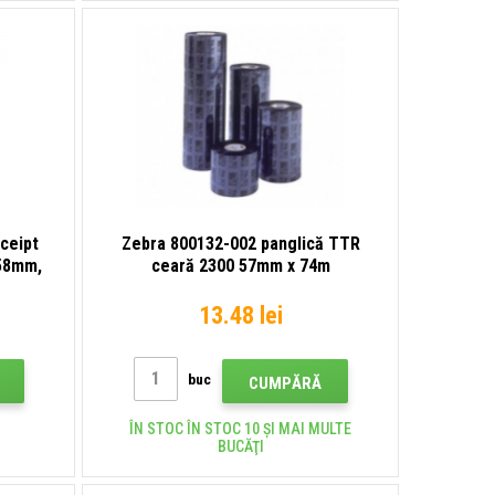
ceipt
Zebra 800132-002 panglică TTR
 58mm,
ceară 2300 57mm x 74m
13.48 lei
buc
CUMPĂRĂ
ÎN STOC ÎN STOC 10 ȘI MAI MULTE
BUCĂŢI