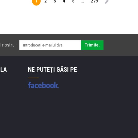
1
2
3
4
5
...
279
l nostru.
Trimite.
 LA
NE PUTEŢI GĂSI PE