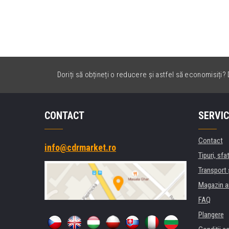
Doriți să obțineți o reducere și astfel să economisiți? D
CONTACT
SERVIC
Contact
info@cdrmarket.ro
Tipuri, sfat
Transport 
Magazin a
FAQ
Plangere