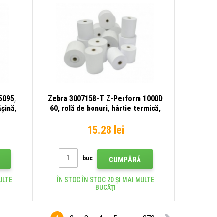
5095,
Zebra 3007158-T Z-Perform 1000D
ășină,
60, rolă de bonuri, hârtie termică,
57 mm
15.28 lei
buc
CUMPĂRĂ
ULTE
ÎN STOC ÎN STOC 20 ȘI MAI MULTE
BUCĂŢI