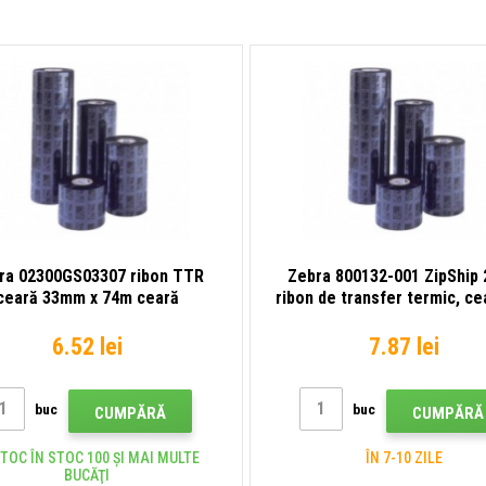
ra 02300GS03307 ribon TTR
Zebra 800132-001 ZipShip 
ceară 33mm x 74m ceară
ribon de transfer termic, ce
mm
6.52 lei
7.87 lei
buc
buc
CUMPĂRĂ
CUMPĂRĂ
STOC ÎN STOC 100 ȘI MAI MULTE
ÎN 7-10 ZILE
BUCĂŢI