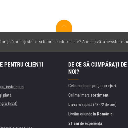
oriți să primiți sfaturi și tutoriale interesante? Abonați-vă la newsletter-u
E PENTRU CLIENȚI
DE CE SĂ CUMPĂRAȚI DE
NOI?
Cele mai bune preţuri
preţuri
uri, instrucțiuni
şi plată
Cel mai mare
sortiment
ngro (B2B)
Livrare
rapidă (48-72 de ore)
Livrăm oriunde în
România
21 ani
de experienţă