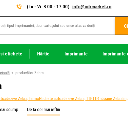
(Lu - Vi: 8:00 - 17:00)
info@cdrmarket.ro
C
 si etichete
Hârtie
Imprimante
Imprimante 
cipală
»
producător Zebra
a
utoadezive Zebra, termo
Etichete autoadezive Zebra, TTR
TTR riboane Zebra
Imp
 mai scump
De la cel mai ieftin