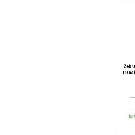
Zebra
trans
ÎN 