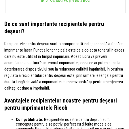
ÎN STOC MAI PUȚIN DE 5 BUC
De ce sunt importante recipientele pentru
deșeuri?
Recipientele pentru deșeuri sunt o componentă indispensabilă a fiecărei
imprimante laser. Funcția lor principală este de a colecta tonerul în exces
care nu este utilizat în timpul imprimării. Acest lucru va preveni
acumularea acestuia în interiorul imprimantei, ceea ce ar putea duce la
deteriorarea dispozitivului sau la reducerea calității imprimării. Înlocuirea
regulată a recipientului pentru deșeuri este, prin urmare, esențială pentru
durata lungă de viață a imprimantei dumneavoastră și pentru menținerea
calității optime a imprimării.
Avantajele recipientelor noastre pentru deșeuri
pentru imprimantele Ricoh
Compatibilitate:
Recipientele noastre pentru deșeuri sunt
concepute pentru a se potrivi perfect cu diferite modele de
imprimante Ricoh. Nu trebuie să vă faceți griji că nu s-ar potrivi sau