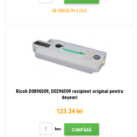
DE OBICEI ÎN 3 ZILE
Ricoh D0896509, D0296509 recipient original pentru
deșeuri
123.34 lei
buc
CUMPĂRĂ