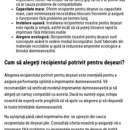
că ar cauza probleme de compatibilitate.
Capacitate mare:
Oferim recipiente pentru deșeuri cu capacitate
mare, care minimizează necesitatea înlocuirii frecvente și asigură
o funcționare fără probleme pe termen lung.
Instalare ușoară:
Instalarea recipientelor noastre pentru deșeuri
este rapidă și simplă, astfel încât să vă puteți întoarce rapid la
imprimare fără întârzieri inutile.
Alegere ecologică:
Recipientele noastre pentru deșeuri sunt
concepute având în vedere mediul înconjurător. Sunt fabricate din
materiale reciclabile și ajută la reducerea amprentei ecologice a
biroului dumneavoastră.
Cum să alegeți recipientul potrivit pentru deșeuri?
Alegerea recipientului potrivit pentru deșeuri este esențială pentru a
asigura performanța optimă a imprimantei dumneavoastră. Vă
recomandăm să verificați modelul imprimantei dumneavoastră și să
alegeți un cartuș compatibil cu acesta. Dacă nu sunteți sigur, echipa
noastră de experți este pregătită să vă ajute cu alegerea și să răspundă
la toate întrebările dumneavoastră.
Nu așteptați până când imprimanta dvs. se oprește din cauza
recipientului de deșeuri plin. Consultați oferta noastră și asigurați-vă o
imprimare fără probleme cu recipientele noastre de deșeuri de înaltă