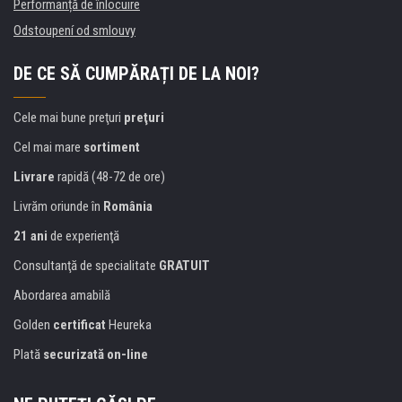
Performanță de înlocuire
Odstoupení od smlouvy
DE CE SĂ CUMPĂRAȚI DE LA NOI?
Cele mai bune preţuri
preţuri
Cel mai mare
sortiment
Livrare
rapidă (48-72 de ore)
Livrăm oriunde în
România
21 ani
de experienţă
Consultanţă de specialitate
GRATUIT
Abordarea amabilă
Golden
certificat
Heureka
Plată
securizată on-line