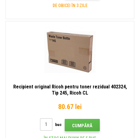
DE OBICEI ÎN 3 ZILE
Recipient original Ricoh pentru toner rezidual 402324,
Tip 245, Ricoh CL
4000DN/HDN/SPC410DN/411DN/SPC420DN
80.67 lei
buc
CUMPĂRĂ