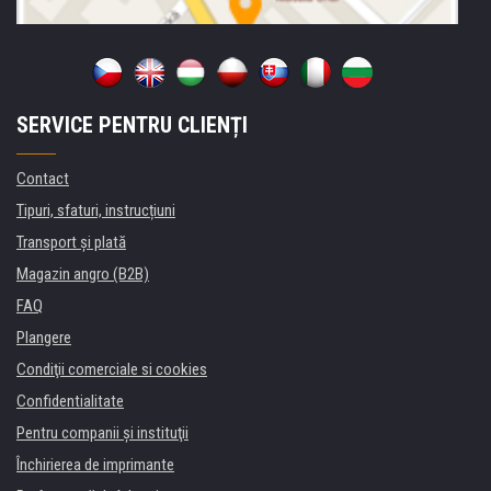
SERVICE PENTRU CLIENȚI
Contact
Tipuri, sfaturi, instrucțiuni
Transport şi plată
Magazin angro (B2B)
FAQ
Plangere
Condiţii comerciale si cookies
Confidentialitate
Pentru companii și instituţii
Închirierea de imprimante