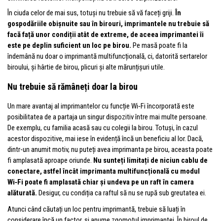
În ciuda celor de mai sus, totuși nu trebuie să vă faceți griji.
În
gospodăriile obișnuite sau în birouri, imprimantele nu trebuie să
facă față unor condiții atât de extreme, de aceea imprimantei îi
este pe deplin suficient un loc pe birou.
Pe masă poate fi la
îndemână nu doar o imprimantă multifuncțională, ci, datorită sertarelor
biroului, și hârtie de birou, plicuri și alte mărunțișuri utile.
Nu trebuie să rămâneți doar la birou
Un mare avantaj al imprimantelor cu funcție Wi‑Fi încorporată este
posibilitatea de a partaja un singur dispozitiv între mai multe persoane.
De exemplu, cu familia acasă sau cu colegii la birou. Totuși, în cazul
acestor dispozitive, mai iese în evidență încă un beneficiu al lor. Dacă,
dintr-un anumit motiv, nu puteți avea imprimanta pe birou, aceasta poate
fi amplasată aproape oriunde.
Nu sunteți limitați de niciun cablu de
conectare, astfel încât imprimanta multifuncțională cu modul
Wi‑Fi poate fi amplasată chiar și undeva pe un raft în camera
alăturată.
Desigur, cu condiția ca raftul să nu se rupă sub greutatea ei.
Atunci când căutați un loc pentru imprimantă, trebuie să luați în
considerare încă un factor, și anume zgomotul imprimantei. În biroul de