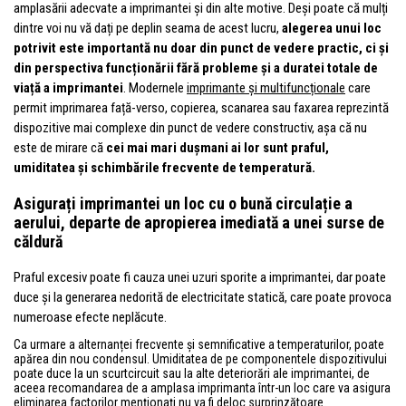
amplasării adecvate a imprimantei și din alte motive. Deși poate că mulți
dintre voi nu vă dați pe deplin seama de acest lucru,
alegerea unui loc
potrivit este importantă nu doar din punct de vedere practic, ci și
din perspectiva funcționării fără probleme și a duratei totale de
viață a imprimantei
. Modernele
imprimante și multifuncționale
care
permit imprimarea față-verso, copierea, scanarea sau faxarea reprezintă
dispozitive mai complexe din punct de vedere constructiv, așa că nu
este de mirare că
cei mai mari dușmani ai lor sunt praful,
umiditatea și schimbările frecvente de temperatură.
Asigurați imprimantei un loc cu o bună circulație a
aerului, departe de apropierea imediată a unei surse de
căldură
Praful excesiv poate fi cauza unei uzuri sporite a imprimantei, dar poate
duce și la generarea nedorită de electricitate statică, care poate provoca
numeroase efecte neplăcute.
Ca urmare a alternanței frecvente și semnificative a temperaturilor, poate
apărea din nou condensul. Umiditatea de pe componentele dispozitivului
poate duce la un scurtcircuit sau la alte deteriorări ale imprimantei, de
aceea recomandarea de a amplasa imprimanta într-un loc care va asigura
eliminarea factorilor menționați nu va fi deloc surprinzătoare.