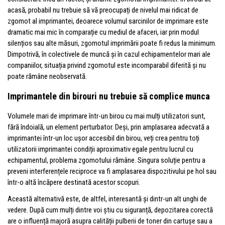
acasă, probabil nu trebuie să vă preocupați de nivelul mai ridicat de
zgomot al imprimantei, deoarece volumul sarcinilor de imprimare este
dramatic mai mic în comparație cu mediul de afaceri, iar prin modul
silențios sau alte măsuri, zgomotul imprimării poate fi redus la minimum.
Dimpotrivă, în colectivele de muncă și în cazul echipamentelor mari ale
companiilor, situația privind zgomotul este incomparabil diferită și nu
poate rămâne neobservată.
Imprimantele din birouri nu trebuie să complice munca
Volumele mari de imprimare într-un birou cu mai mulți utilizatori sunt,
fără îndoială, un element perturbator. Deși, prin amplasarea adecvată a
imprimantei într-un loc ușor accesibil din birou, veți crea pentru toți
utilizatorii imprimantei condiții aproximativ egale pentru lucrul cu
echipamentul, problema zgomotului rămâne. Singura soluție pentru a
preveni interferențele reciproce va fi amplasarea dispozitivului pe hol sau
într-o altă încăpere destinată acestor scopuri.
Această alternativă este, de altfel, interesantă și dintr-un alt unghi de
vedere. După cum mulți dintre voi știu cu siguranță, depozitarea corectă
are o influență majoră asupra calității pulberii de toner din cartușe sau a