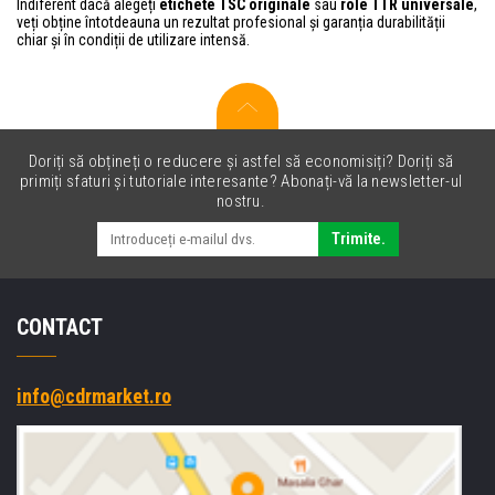
Indiferent dacă alegeți
etichete TSC originale
sau
role TTR universale
,
veți obține întotdeauna un rezultat profesional și garanția durabilității
chiar și în condiții de utilizare intensă.
Doriți să obțineți o reducere și astfel să economisiți? Doriți să
primiți sfaturi și tutoriale interesante? Abonați-vă la newsletter-ul
nostru.
Trimite.
CONTACT
info@cdrmarket.ro