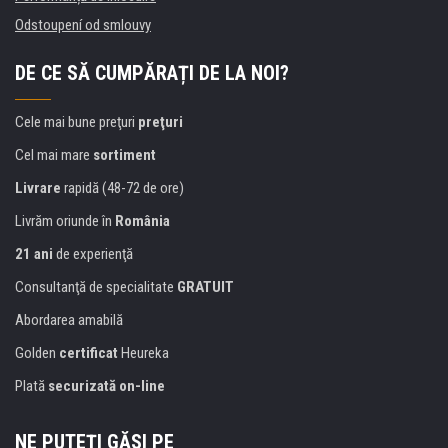
Odstoupení od smlouvy
DE CE SĂ CUMPĂRAȚI DE LA NOI?
Cele mai bune preţuri
preţuri
Cel mai mare
sortiment
Livrare
rapidă (48-72 de ore)
Livrăm oriunde în
România
21 ani
de experienţă
Consultanţă de specialitate
GRATUIT
Abordarea amabilă
Golden
certificat
Heureka
Plată
securizată on-line
NE PUTEŢI GĂSI PE