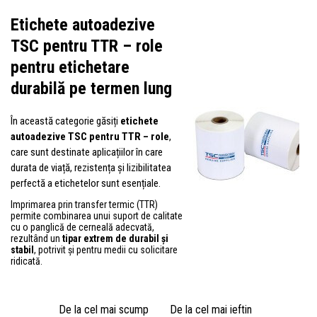
Etichete autoadezive
TSC pentru TTR – role
pentru etichetare
durabilă pe termen lung
În această categorie găsiți
etichete
autoadezive TSC pentru TTR – role
,
care sunt destinate aplicațiilor în care
durata de viață, rezistența și lizibilitatea
perfectă a etichetelor sunt esențiale.
Imprimarea prin transfer termic (TTR)
permite combinarea unui suport de calitate
cu o panglică de cerneală adecvată,
rezultând un
tipar extrem de durabil și
stabil
, potrivit și pentru medii cu solicitare
ridicată.
De la cel mai scump
De la cel mai ieftin