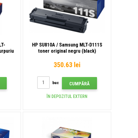
LT-
HP SU810A / Samsung MLT-D111S
urpuriu
toner original negru (black)
350.63 lei
buc
CUMPĂRĂ
ÎN DEPOZITUL EXTERN