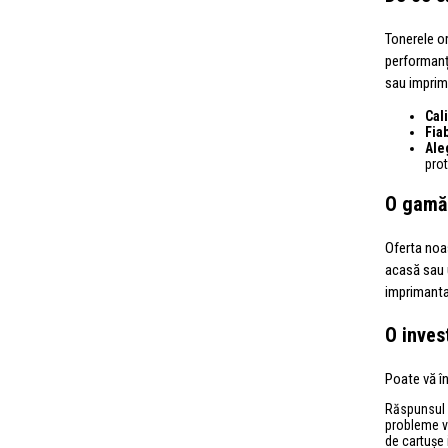
Tonerele or
performanț
sau imprima
Cal
Fiab
Ale
prot
O gamă 
Oferta noa
acasă sau 
imprimanta
O inves
Poate vă în
Răspunsul e
probleme vă
de cartușe 