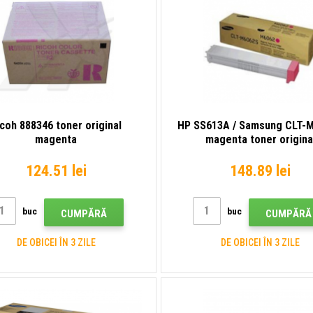
icoh 888346 toner original
HP SS613A / Samsung CLT-
magenta
magenta toner origina
124.51 lei
148.89 lei
buc
buc
CUMPĂRĂ
CUMPĂRĂ
DE OBICEI ÎN 3 ZILE
DE OBICEI ÎN 3 ZILE