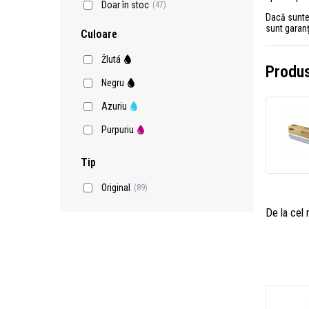
Doar în stoc
(47)
Dacă sunteți
sunt garanț
Culoare
Žlutá
Produs
Negru
Azuriu
Purpuriu
Tip
Original
(89)
De la cel