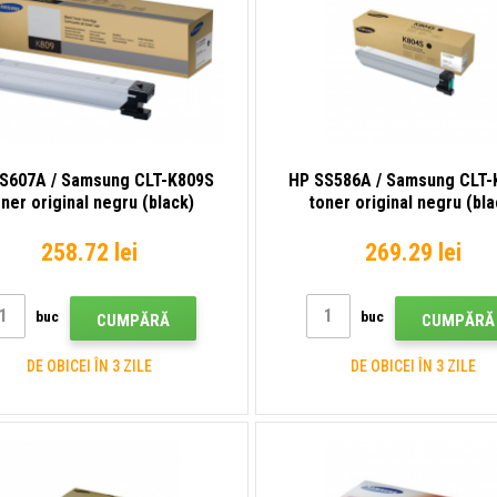
S607A / Samsung CLT-K809S
HP SS586A / Samsung CLT-
ner original negru (black)
toner original negru (bla
258.72 lei
269.29 lei
buc
buc
CUMPĂRĂ
CUMPĂRĂ
DE OBICEI ÎN 3 ZILE
DE OBICEI ÎN 3 ZILE