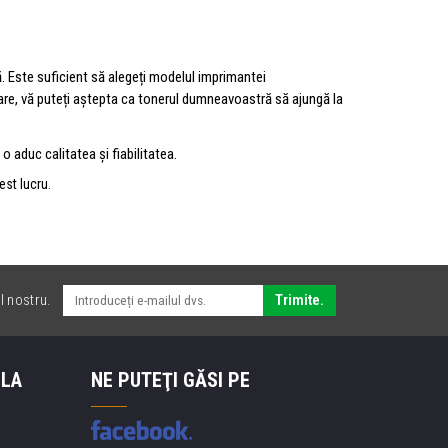
. Este suficient să alegeți modelul imprimantei
rare, vă puteți aștepta ca tonerul dumneavoastră să ajungă la
o aduc calitatea și fiabilitatea.
st lucru.
l nostru.
Trimite.
 LA
NE PUTEŢI GĂSI PE