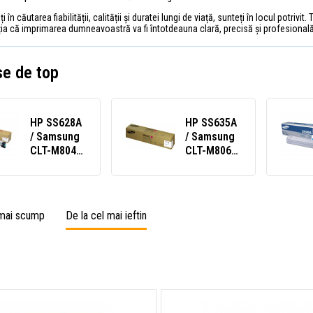
 în căutarea fiabilității, calității și duratei lungi de viață, sunteți în locul potriv
ia că imprimarea dumneavoastră va fi întotdeauna clară, precisă și profesională
e de top
HP SS628A
HP SS635A
/ Samsung
/ Samsung
CLT-M804S
CLT-M806S
toner
toner
original
original
magenta
magenta
(purpuriu)
(purpuriu)
 mai scump
De la cel mai ieftin