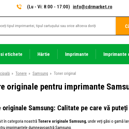
(Lu - Vi: 8:00 - 17:00)
info@cdrmarket.ro
C
 si etichete
Hârtie
Imprimante
Imprimante 
cipală
»
Tonere
»
Samsung
»
Toner original
re originale pentru imprimante Sams
 originale Samsung: Calitate pe care vă puteți
nit în categoria noastră
Tonere originale Samsung
, unde veți găsi o gamă l
ntru imprimantele dumneavoastră Samsung.