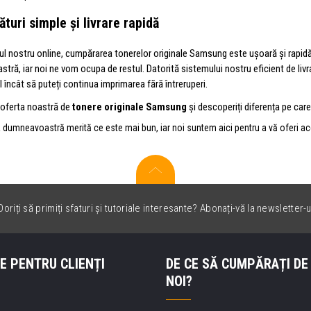
turi simple și livrare rapidă
ul nostru online, cumpărarea tonerelor originale Samsung este ușoară și rapidă
ră, iar noi ne vom ocupa de restul. Datorită sistemului nostru eficient de liv
l încât să puteți continua imprimarea fără întreruperi.
n oferta noastră de
tonere originale Samsung
și descoperiți diferența pe care 
dumneavoastră merită ce este mai bun, iar noi suntem aici pentru a vă oferi ace
oriți să primiți sfaturi și tutoriale interesante? Abonați-vă la newsletter-u
E PENTRU CLIENȚI
DE CE SĂ CUMPĂRAȚI DE
NOI?