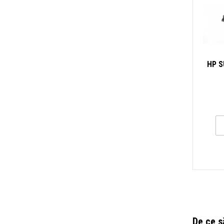
HP S
De ce s