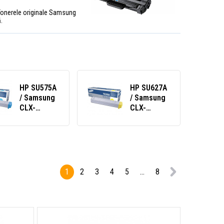
it. Tonerele originale Samsung
.
HP SU575A
HP SU627A
/ Samsung
/ Samsung
CLX-
CLX-
C8380A
Y8380A
toner
toner
original
original
cyan
galben
(yellow)
1
2
3
4
5
...
8