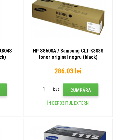
K804S
HP SS600A / Samsung CLT-K808S
ck)
toner original negru (black)
286.03 lei
buc
CUMPĂRĂ
ÎN DEPOZITUL EXTERN