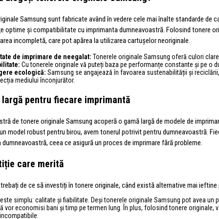
iginale Samsung sunt fabricate având în vedere cele mai înalte standarde de cal
e optime și compatibilitate cu imprimanta dumneavoastră. Folosind tonere orig
rea incompletă, care pot apărea la utilizarea cartușelor neoriginale.
itate de imprimare de neegalat:
Tonerele originale Samsung oferă culori clare 
ilitate:
Cu tonerele originale vă puteți baza pe performanțe constante și pe o 
gere ecologică:
Samsung se angajează în favoarea sustenabilității și reciclării,
ecția mediului înconjurător.
largă pentru fiecare imprimantă
stră de tonere originale Samsung acoperă o gamă largă de modele de impriman
un model robust pentru birou, avem tonerul potrivit pentru dumneavoastră. Fie
 dumneavoastră, ceea ce asigură un proces de imprimare fără probleme.
tiție care merită
trebați de ce să investiți în tonere originale, când există alternative mai ieftine 
ste simplu: calitate și fiabilitate. Deși tonerele originale Samsung pot avea un pr
 vor economisi bani și timp pe termen lung. În plus, folosind tonere originale, v
incompatibile.