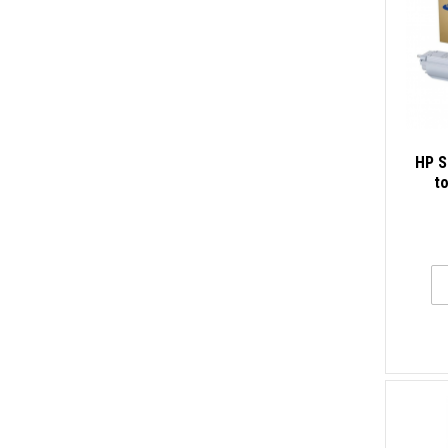
HP S
to