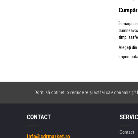
Cumpără
În magazin
dumneavoast
timp, astfe
Alegeți di
Imprimanta 
Doriți să obțineți o reducere și astfel să economisiți? D
CONTACT
SERVIC
Contact
info@cdrmarket.ro