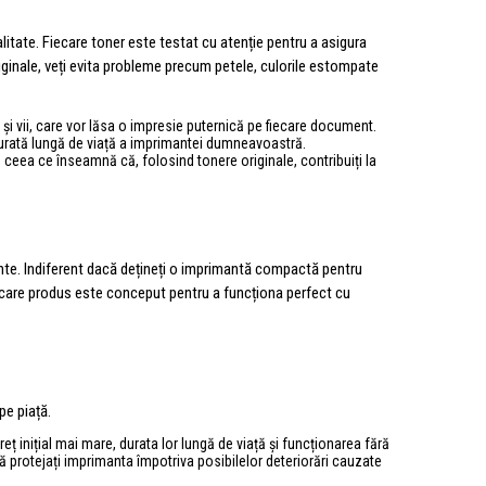
itate. Fiecare toner este testat cu atenție pentru a asigura
inale, veți evita probleme precum petele, culorile estompate
și vii, care vor lăsa o impresie puternică pe fiecare document.
durată lungă de viață a imprimantei dumneavoastră.
 ceea ce înseamnă că, folosind tonere originale, contribuiți la
te. Indiferent dacă dețineți o imprimantă compactă pentru
care produs este conceput pentru a funcționa perfect cu
pe piață.
eț inițial mai mare, durata lor lungă de viață și funcționarea fără
ă protejați imprimanta împotriva posibilelor deteriorări cauzate