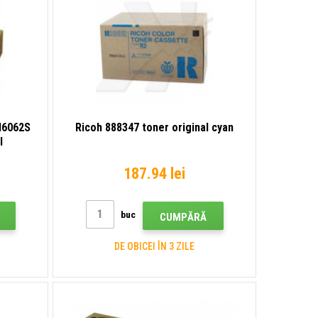
M6062S
Ricoh 888347 toner original cyan
l
187.94 lei
buc
CUMPĂRĂ
DE OBICEI ÎN 3 ZILE