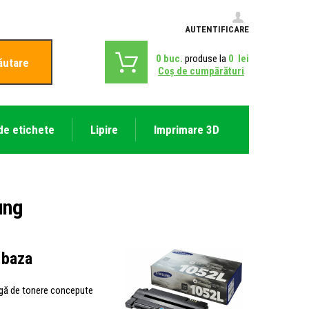
AUTENTIFICARE
0
buc.
produse la
0
lei
ăutare
Coş de cumpărături
de etichete
Lipire
Imprimare 3D
ung
 baza
argă de tonere concepute