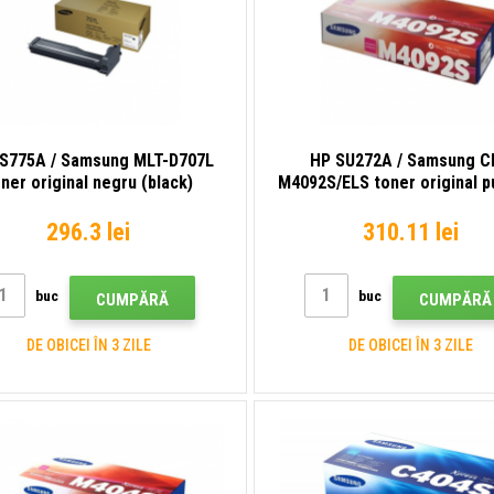
S775A / Samsung MLT-D707L
HP SU272A / Samsung C
ner original negru (black)
M4092S/ELS toner original p
(magenta)
296.3 lei
310.11 lei
buc
buc
CUMPĂRĂ
CUMPĂRĂ
DE OBICEI ÎN 3 ZILE
DE OBICEI ÎN 3 ZILE