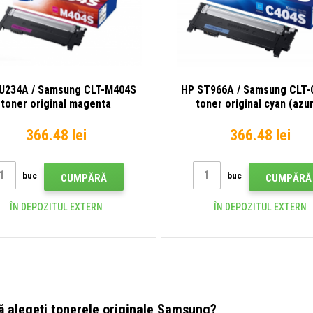
U234A / Samsung CLT-M404S
HP ST966A / Samsung CLT-
toner original magenta
toner original cyan (azur
366.48 lei
366.48 lei
buc
buc
CUMPĂRĂ
CUMPĂRĂ
ÎN DEPOZITUL EXTERN
ÎN DEPOZITUL EXTERN
ă alegeți tonerele originale Samsung?