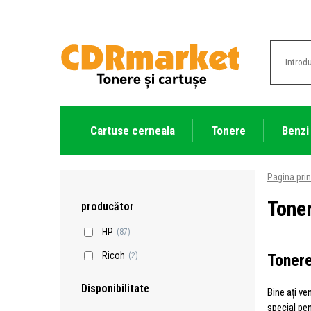
Cartuse cerneala
Tonere
Benzi
Pagina prin
Tone
producător
HP
(87)
Ricoh
Tonere
(2)
Disponibilitate
Bine ați ve
special pe