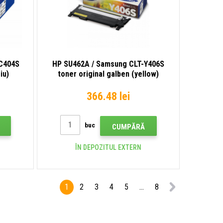
C404S
HP SU462A / Samsung CLT-Y406S
iu)
toner original galben (yellow)
366.48 lei
buc
CUMPĂRĂ
ÎN DEPOZITUL EXTERN
1
2
3
4
5
...
8