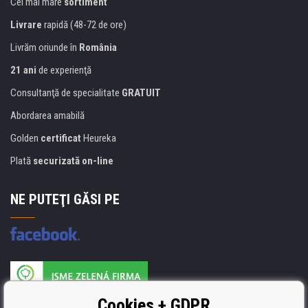
Cel mai mare
sortiment
Livrare
rapidă (48-72 de ore)
Livrăm oriunde în
România
21 ani
de experienţă
Consultanţă de specialitate
GRATUIT
Abordarea amabilă
Golden
certificat
Heureka
Plată
securizată on-line
NE PUTEŢI GĂSI PE
Producătorul umpluturii de rezervă este certificat
Cookies + GDPR