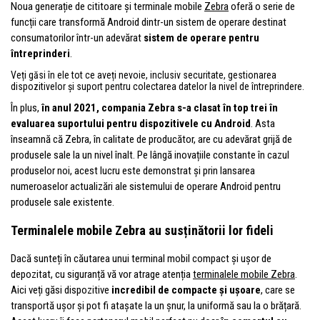
Noua generație de cititoare și terminale mobile
Zebra
oferă o serie de
funcții care transformă Android dintr-un sistem de operare destinat
consumatorilor într-un adevărat
sistem de operare pentru
întreprinderi
.
Veți găsi în ele tot ce aveți nevoie, inclusiv securitate, gestionarea
dispozitivelor și suport pentru colectarea datelor la nivel de întreprindere.
În plus,
în anul 2021, compania Zebra s-a clasat în top trei în
evaluarea suportului pentru dispozitivele cu Android
. Asta
înseamnă că Zebra, în calitate de producător, are cu adevărat grijă de
produsele sale la un nivel înalt. Pe lângă inovațiile constante în cazul
produselor noi, acest lucru este demonstrat și prin lansarea
numeroaselor actualizări ale sistemului de operare Android pentru
produsele sale existente.
Terminalele mobile Zebra au susținătorii lor fideli
Dacă sunteți în căutarea unui terminal mobil compact și ușor de
depozitat, cu siguranță vă vor atrage atenția
terminalele mobile Zebra
.
Aici veți găsi dispozitive
incredibil de compacte și ușoare
, care se
transportă ușor și pot fi atașate la un șnur, la uniformă sau la o brățară.