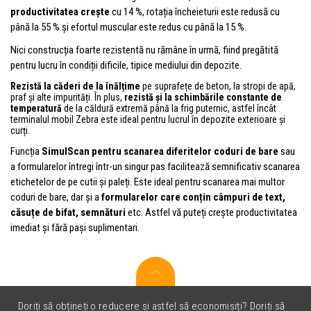
productivitatea crește
cu 14 %, rotația încheieturii este redusă cu
până la 55 % și efortul muscular este redus cu până la 15 %.
Nici construcția foarte rezistentă nu rămâne în urmă, fiind pregătită
pentru lucru în condiții dificile, tipice mediului din depozite.
Rezistă la căderi de la înălțime
pe suprafețe de beton, la stropi de apă,
praf și alte impurități. În plus,
rezistă și la schimbările constante de
temperatură
de la căldură extremă până la frig puternic, astfel încât
terminalul mobil Zebra este ideal pentru lucrul în depozite exterioare și
curți.
Funcția
SimulScan pentru scanarea diferitelor coduri de bare
sau
a formularelor întregi într-un singur pas facilitează semnificativ scanarea
etichetelor de pe cutii și paleți. Este ideal pentru scanarea mai multor
coduri de bare, dar și a
formularelor care conțin câmpuri de text,
căsuțe de bifat, semnături
etc. Astfel vă puteți crește productivitatea
imediat și fără pași suplimentari.
Doriți să obțineți o reducere și astfel să economisiți? Doriți să