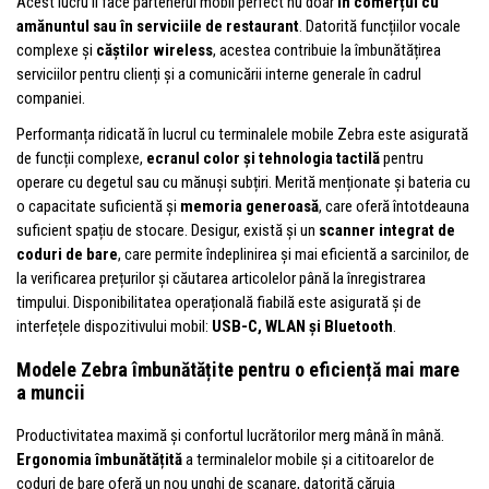
Acest lucru îi face partenerul mobil perfect nu doar
în comerțul cu
amănuntul sau în serviciile de restaurant
. Datorită funcțiilor vocale
complexe și
căștilor wireless
, acestea contribuie la îmbunătățirea
serviciilor pentru clienți și a comunicării interne generale în cadrul
companiei.
Performanța ridicată în lucrul cu terminalele mobile Zebra este asigurată
de funcții complexe,
ecranul color și tehnologia tactilă
pentru
operare cu degetul sau cu mănuși subțiri. Merită menționate și bateria cu
o capacitate suficientă și
memoria generoasă
, care oferă întotdeauna
suficient spațiu de stocare. Desigur, există și un
scanner integrat de
coduri de bare
, care permite îndeplinirea și mai eficientă a sarcinilor, de
la verificarea prețurilor și căutarea articolelor până la înregistrarea
timpului. Disponibilitatea operațională fiabilă este asigurată și de
interfețele dispozitivului mobil:
USB-C, WLAN și Bluetooth
.
Modele Zebra îmbunătățite pentru o eficiență mai mare
a muncii
Productivitatea maximă și confortul lucrătorilor merg mână în mână.
Ergonomia îmbunătățită
a terminalelor mobile și a cititoarelor de
coduri de bare oferă un nou unghi de scanare, datorită căruia