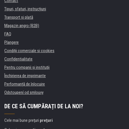
Contact
Tipuri, sfaturi, instrucțiuni
Transport şi plată
Magazin angro (B2B)
FAQ
Plangere
Condiţii comerciale si cookies
Confidentialitate
Pentru companii și instituţii
Închirierea de imprimante
Performanță de înlocuire
Odstoupení od smlouvy
DE CE SĂ CUMPĂRAȚI DE LA NOI?
Cele mai bune preţuri
preţuri