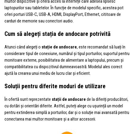
multor dispozitive și oferă acces la interfețe care adesea lipsesc
laptopurilor sau tabletelor. În funcție de modelul specific, acestea pot
oferi porturi USB-C, USB-A, HDMI, DisplayPort, Ethernet, cititoare de
carduri de memorie sau conectori audio.
Cum să alegeți stația de andocare potrivită
Atunci când alegeți o
stație de andocare
, este recomandat să luați în
considerare tipul de conexiune, numărul și tipul porturilor, suportul pentru
monitoare externe, posibilitatea de alimentare a laptopului, precum și
compatibilitatea cu dispozitivul dumneavoastră. Modelul ales corect
ajută la crearea unui mediu de lucru clar și eficient.
Soluții pentru diferite moduri de utilizare
În ofertă sunt reprezentate
stații de andocare
de la diferiți producători,
cu dotări și orientări diferite. Astfel, puteți alege cu ușurință un model
pentru extinderea simplă a porturilor, dar și o soluție mai avansată pentru
conectarea mai multor monitoare și a altor accesorii.