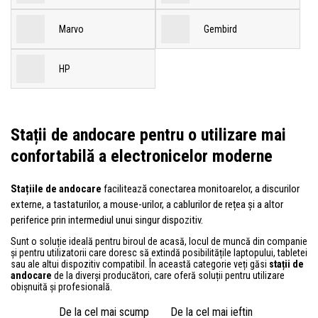
Marvo
Gembird
HP
Stații de andocare pentru o utilizare mai
confortabilă a electronicelor moderne
Stațiile de andocare
facilitează conectarea monitoarelor, a discurilor
externe, a tastaturilor, a mouse-urilor, a cablurilor de rețea și a altor
periferice prin intermediul unui singur dispozitiv.
Sunt o soluție ideală pentru biroul de acasă, locul de muncă din companie
și pentru utilizatorii care doresc să extindă posibilitățile laptopului, tabletei
sau ale altui dispozitiv compatibil. În această categorie veți găsi
stații de
andocare
de la diverși producători, care oferă soluții pentru utilizare
obișnuită și profesională.
De la cel mai scump
De la cel mai ieftin