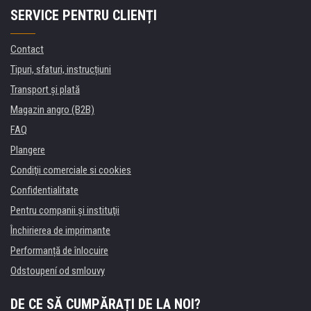
SERVICE PENTRU CLIENȚI
Contact
Tipuri, sfaturi, instrucțiuni
Transport şi plată
Magazin angro (B2B)
FAQ
Plangere
Condiţii comerciale si cookies
Confidentialitate
Pentru companii și instituţii
Închirierea de imprimante
Performanță de înlocuire
Odstoupení od smlouvy
DE CE SĂ CUMPĂRAȚI DE LA NOI?