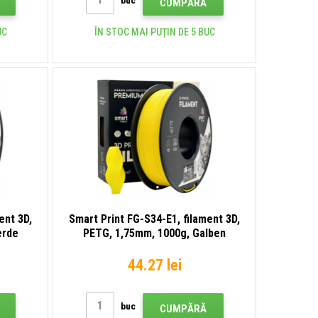
buc
CUMPĂRĂ
UC
ÎN STOC MAI PUȚIN DE 5 BUC
ent 3D,
Smart Print FG-S34-E1, filament 3D,
erde
PETG, 1,75mm, 1000g, Galben
(Yellow)
44.27 lei
buc
CUMPĂRĂ