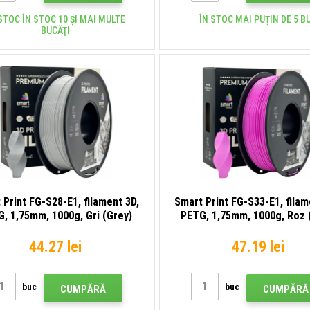
STOC ÎN STOC 10 ȘI MAI MULTE
ÎN STOC MAI PUȚIN DE 5 B
BUCĂŢI
 Print FG-S28-E1, filament 3D,
Smart Print FG-S33-E1, filam
, 1,75mm, 1000g, Gri (Grey)
PETG, 1,75mm, 1000g, Roz 
44.27 lei
47.19 lei
buc
buc
CUMPĂRĂ
CUMPĂRĂ