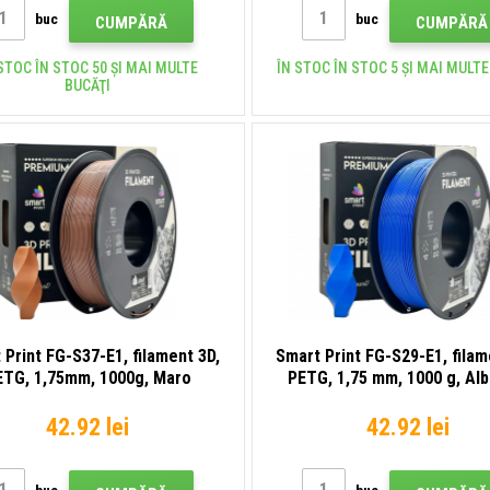
buc
buc
CUMPĂRĂ
CUMPĂRĂ
STOC ÎN STOC 50 ȘI MAI MULTE
ÎN STOC ÎN STOC 5 ȘI MAI MULTE
BUCĂŢI
 Print FG-S37-E1, filament 3D,
Smart Print FG-S29-E1, filam
ETG, 1,75mm, 1000g, Maro
PETG, 1,75 mm, 1000 g, Alb
(Brown)
(Blue)
42.92 lei
42.92 lei