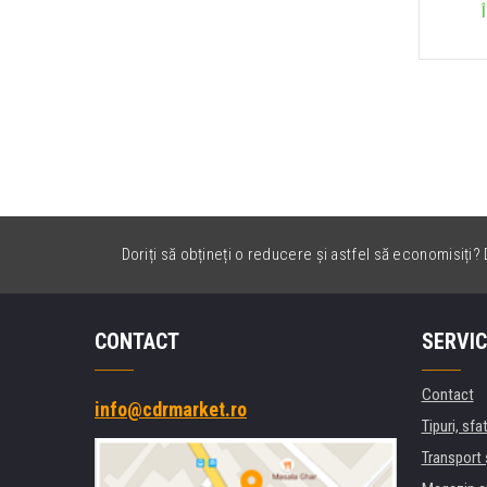
Doriți să obțineți o reducere și astfel să economisiți? D
CONTACT
SERVIC
Contact
info@cdrmarket.ro
Tipuri, sfat
Transport 