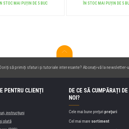
ÎN STOC MAI PUȚIN DE 5 BUC
ÎN STOC MAI PUȚIN DE 5 B
oriți să primiți sfaturi și tutoriale interesante? Abonați-vă la newsletter-u
E PENTRU CLIENȚI
DE CE SĂ CUMPĂRAȚI DE
NOI?
Cele mai bune preţuri
preţuri
uri, instrucțiuni
şi plată
Cel mai mare
sortiment