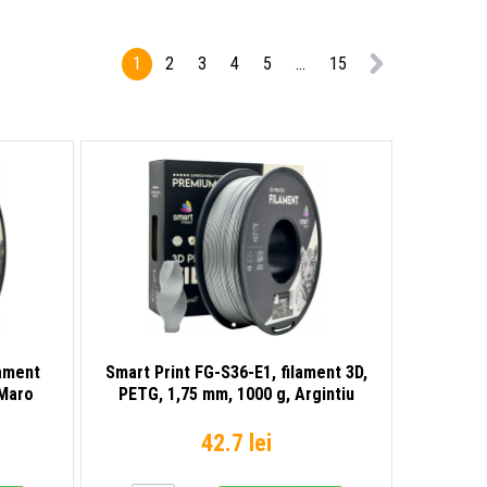
1
2
3
4
5
...
15
lament
Smart Print FG-S36-E1, filament 3D,
 Maro
PETG, 1,75 mm, 1000 g, Argintiu
(Silver)
42.7 lei