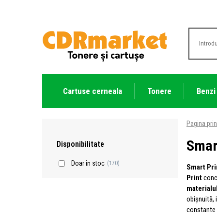
Cartuse cerneala
Tonere
Benzi
Pagina prin
Smar
Disponibilitate
Doar în stoc
(170)
Smart Pri
Print
conce
materialul
obișnuită, 
constante c