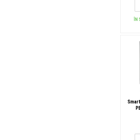
ÎN 
Smart
P