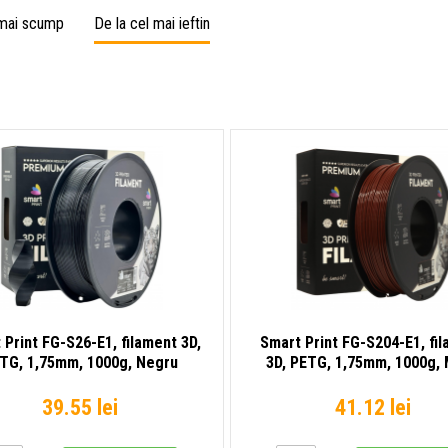
 mai scump
De la cel mai ieftin
 Print FG-S26-E1, filament 3D,
Smart Print FG-S204-E1, fi
TG, 1,75mm, 1000g, Negru
3D, PETG, 1,75mm, 1000g,
(Black)
(Copper)
39.55 lei
41.12 lei