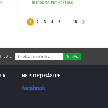
UC
ÎN STOC MAI PUȚIN DE 5 BUC
1
2
3
4
5
...
15
l nostru.
Trimite.
 LA
NE PUTEŢI GĂSI PE