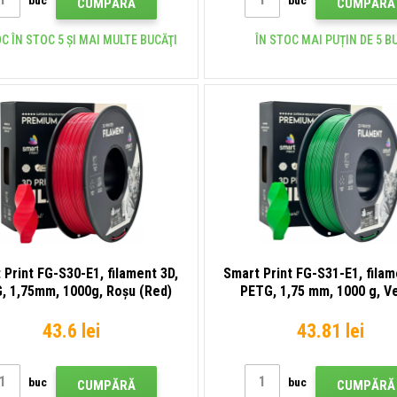
buc
buc
CUMPĂRĂ
CUMPĂRĂ
C ÎN STOC 5 ȘI MAI MULTE BUCĂŢI
ÎN STOC MAI PUȚIN DE 5 B
 Print FG-S30-E1, filament 3D,
Smart Print FG-S31-E1, filam
, 1,75mm, 1000g, Roșu (Red)
PETG, 1,75 mm, 1000 g, V
(Green)
43.6 lei
43.81 lei
buc
buc
CUMPĂRĂ
CUMPĂRĂ