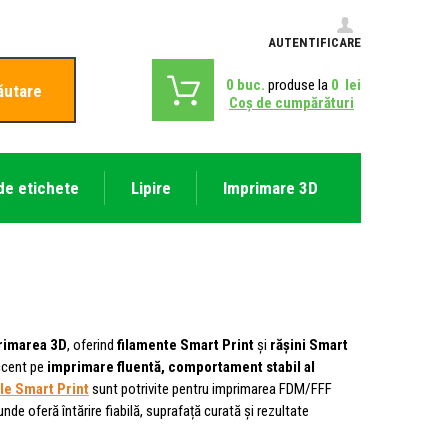
AUTENTIFICARE
0
buc.
produse la
0
lei
ăutare
Coş de cumpărături
de etichete
Lipire
Imprimare 3D
primarea 3D
, oferind
filamente Smart Print
și
rășini Smart
accent pe
imprimare fluentă, comportament stabil al
le Smart Print
sunt potrivite pentru imprimarea FDM/FFF
 unde oferă întărire fiabilă, suprafață curată și rezultate