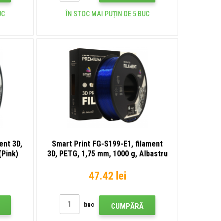
UC
ÎN STOC MAI PUȚIN DE 5 BUC
ent 3D,
Smart Print FG-S199-E1, filament
(Pink)
3D, PETG, 1,75 mm, 1000 g, Albastru
translucid (Transparent blue)
47.42 lei
buc
CUMPĂRĂ