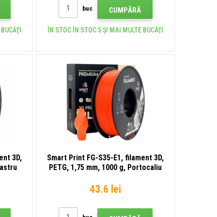
buc
CUMPĂRĂ
 BUCĂŢI
ÎN STOC ÎN STOC 5 ȘI MAI MULTE BUCĂŢI
ent 3D,
Smart Print FG-S35-E1, filament 3D,
astru
PETG, 1,75 mm, 1000 g, Portocaliu
(Orange)
43.6 lei