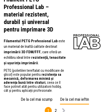
Professional Lab –
material rezistent,
durabil și universal
pentru imprimare 3D
Filamentul PETG Professional Lab
este
un material de înaltă calitate destinat
imprimării 3D FDM/FFF
, care oferă un
echilibru ideal între
rezistență, tenacitate
și ușurința imprimării
.
PETG (polietilen tereftalat cu modificare de
glicol) este popular pentru
rezistența sa
mecanică, deformarea minimă și
aderența bună între straturi
, ceea ce îl
face potrivit atât pentru utilizatorii hobby,
cât și pentru aplicații profesionale.
De la cel mai scump
De la cel mai ieftin
1
2