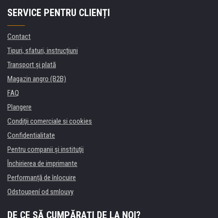
SERVICE PENTRU CLIENȚI
Contact
Tipuri, sfaturi, instrucțiuni
Transport şi plată
Magazin angro (B2B)
FAQ
Plangere
Condiţii comerciale si cookies
Confidentialitate
Pentru companii și instituţii
Închirierea de imprimante
Performanță de înlocuire
Odstoupení od smlouvy
DE CE SĂ CUMPĂRAȚI DE LA NOI?