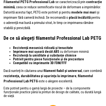
Filamentul PETG Professional Lab
se caracterizează prin
contracție
minimă
, ceea ce reduce semnificativ riscul de deformare a imprimărilor.
Datorită acestui fapt, PETG este potrivit și pentru
modele mai mari
și
imprimare fără cameră închisă. Se recomandă o
placă încălzită
pentru
o aderență mai bună a primului strat, în timp ce imprimarea rămâne
stabilă și previzibilă.
De ce să alegeți filamentul Professional Lab PETG
Rezistență mecanică ridicată și tenacitate
Imprimare mai ușoară decât ABS
cu deformare minimă
Rezistență la umiditate și substanțe chimice
Potrivit pentru piese funcționale și de prezentare
Compatibil cu imprimante 3D FDM/FFF
Dacă sunteți în căutarea unui
filament fiabil și universal
, care combină
rezistența, durabilitatea și ușurința la imprimare
,
filamentul
Professional Lab PETG
este o alegere excelentă.
Este potrivit pentru o gamă largă de proiecte – de la componente
funcționale practice până la printuri de design de calitate, cu durată lungă
de viață.