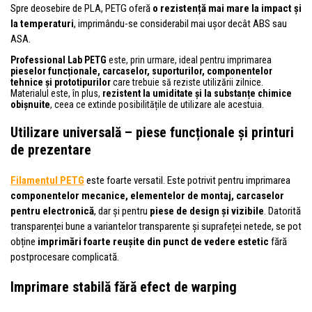
Spre deosebire de PLA, PETG oferă
o rezistență mai mare la impact și
la temperaturi
, imprimându-se considerabil mai ușor decât ABS sau
ASA.
Professional Lab PETG
este, prin urmare, ideal pentru imprimarea
pieselor funcționale, carcaselor, suporturilor, componentelor
tehnice și prototipurilor
care trebuie să reziste utilizării zilnice.
Materialul este, în plus,
rezistent la umiditate și la substanțe chimice
obișnuite
, ceea ce extinde posibilitățile de utilizare ale acestuia.
Utilizare universală – piese funcționale și printuri
de prezentare
Filamentul PETG
este foarte versatil. Este potrivit pentru imprimarea
componentelor mecanice, elementelor de montaj, carcaselor
pentru electronică
, dar și pentru
piese de design și vizibile
. Datorită
transparenței bune a variantelor transparente și suprafeței netede, se pot
obține
imprimări foarte reușite din punct de vedere estetic
fără
postprocesare complicată.
Imprimare stabilă fără efect de warping