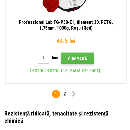
Professional Lab FG-P30-E1, filament 3D, PETG,
1,75mm, 1000g, Roșu (Red)
44.5 lei
buc
CUMPĂRĂ
ÎN STOC ÎN STOC 10 ȘI MAI MULTE BUCĂŢI
1
2
Rezistență ridicată, tenacitate și rezistență
chimică