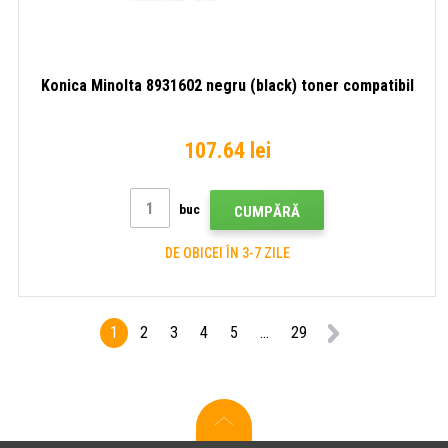
Konica Minolta 8931602 negru (black) toner compatibil
107.64 lei
buc
CUMPĂRĂ
DE OBICEI ÎN 3-7 ZILE
1
2
3
4
5
...
29