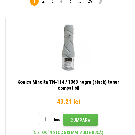
1
2
3
4
5
...
29
Konica Minolta TN-114 / 106B negru (black) toner
compatibil
49.21 lei
buc
CUMPĂRĂ
ÎN STOC ÎN STOC 5 ȘI MAI MULTE BUCĂŢI