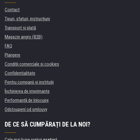
Contact
Tipuri, sfaturi, instrucțiuni
Transport şi plată
Magazin angro (B2B)
FAQ
Plangere
Condiţii comerciale si cookies
Confidentialitate
Pentru companii și instituţii
Închirierea de imprimante
Performanță de înlocuire
Odstoupení od smlouvy
DE CE SĂ CUMPĂRAȚI DE LA NOI?
Cele mai bune preţuri
preţuri