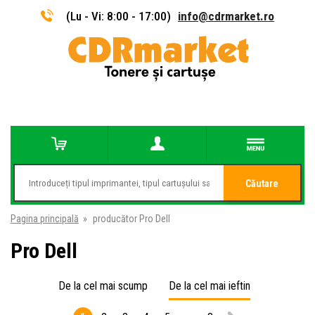
(Lu - Vi: 8:00 - 17:00)
info@cdrmarket.ro
Căutare
Pagina principală
»
producător Pro Dell
Pro Dell
De la cel mai scump
De la cel mai ieftin