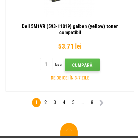
Dell 5M1VR (593-11019) galben (yellow) toner
compatibil
53.71 lei
buc
CUMPĂRĂ
DE OBICEI ÎN 3-7 ZILE
1
2
3
4
5
...
8