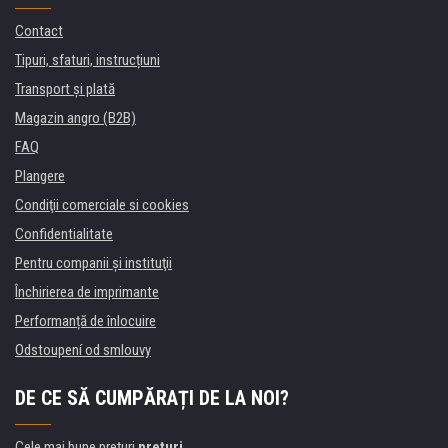
Contact
Tipuri, sfaturi, instrucțiuni
Transport şi plată
Magazin angro (B2B)
FAQ
Plangere
Condiţii comerciale si cookies
Confidentialitate
Pentru companii și instituţii
Închirierea de imprimante
Performanță de înlocuire
Odstoupení od smlouvy
DE CE SĂ CUMPĂRAȚI DE LA NOI?
Cele mai bune preţuri
preţuri