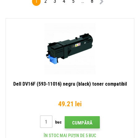
1
2
3
4
5
...
8
Dell DV16F (593-11016) negru (black) toner compatibil
49.21 lei
buc
CUMPĂRĂ
ÎN STOC MAI PUȚIN DE 5 BUC